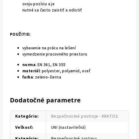
svoju pozíciu a je
nutné sa často zaistiť a odistiť
POUŽITIE:
vybavenie na prácu na lešení
vymedzenie pracovného priestoru
norma
: EN 361, EN 355
materiál
: polyester, polyamid, oceľ
farba
: zeleno-čierna
Dodatočné parametre
Kategória
:
Bezpečnostné postroje - KRATOS
Veľkosť
:
UNI (nastaviteľná)
Kategórie
:
Bezpečnostné zostavy