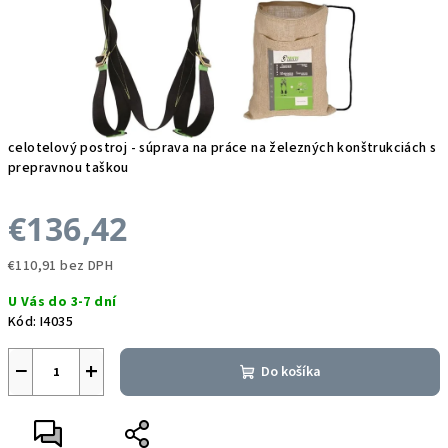
celotelový postroj - súprava na práce na železných konštrukciách s
prepravnou taškou
€136,42
€110,91 bez DPH
Jednotková
U Vás do 3-7 dní
cena:
Kód:
I4035
−
+
Do košíka