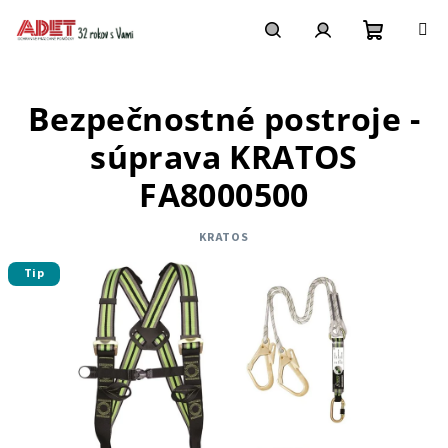
Prejsť
na
obsah
Nákupn
Hľadať
Prihlásenie
Bezpečnostné postroje -
košík
súprava KRATOS
FA8000500
KRATOS
Tip