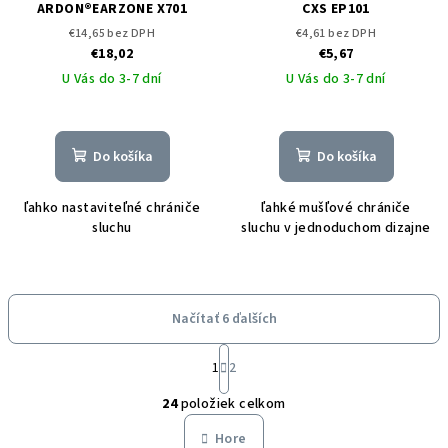
ARDON®EARZONE X701
CXS EP101
€14,65 bez DPH
€4,61 bez DPH
€18,02
€5,67
U Vás do 3-7 dní
U Vás do 3-7 dní
Do košíka
Do košíka
ľahko nastaviteľné chrániče
ľahké mušľové chrániče
sluchu
sluchu v jednoduchom dizajne
Načítať 6 ďalších
S
t
1
2
O
r
24
položiek celkom
á
v
n
l
Hore
k