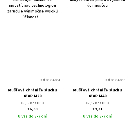
inovatívnou technológiou
účinnosťou
zaručuje výnimočne vysokú
účinnosť
KÓD:
C4004
KÓD:
C4006
Mušľové chrániče sluchu
Mušľové chrániče sluchu
4EAR M20
4EAR M40
€5,35 bez DPH
€7,57 bez DPH
€6,58
€9,31
U Vás do 3-7 dní
U Vás do 3-7 dní