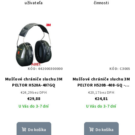
užívateľa
činnosti
KÓD:
442000300000
KÓD:
C3005
Mušľové chrániče sluchu 3M
Mušľové chrániče sluchu 3M
PELTOR H520A-407GQ
PELTOR H520B-408-GQ -
DOPREDAJ
€24,29 bez DPH
€20,17 bez DPH
€29,88
€24,81
U Vás do 3-7 dní
U Vás do 3-7 dní
Do košíka
Do košíka