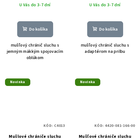
U Vás do 3-7 dní
U Vás do 3-7 dní
Do košíka
Do košíka
mušľový chránič sluchu s
mušľový chránič sluchu s
jemným mäkkým spojovacím
adaptérom na prilbu
oblúkom
Novinka
Novinka
KÓD:
C4013
KÓD:
4420-081-166-00
Mušlové chrániče sluchu
Mušľové chrániče sluchu