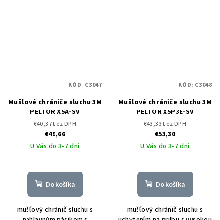
KÓD:
C3047
KÓD:
C3048
Mušľové chrániče sluchu 3M
Mušľové chrániče sluchu 3M
PELTOR X5A-SV
PELTOR X5P3E-SV
€40,37 bez DPH
€43,33 bez DPH
€49,66
€53,30
U Vás do 3-7 dní
U Vás do 3-7 dní
Do košíka
Do košíka
mušľový chránič sluchu s
mušľový chránič sluchu s
náhlavným pásikom s
uchytením na prilbu s vysokou