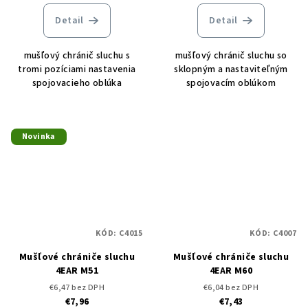
Detail
Detail
mušľový chránič sluchu s
mušľový chránič sluchu so
tromi pozíciami nastavenia
sklopným a nastaviteľným
spojovacieho oblúka
spojovacím oblúkom
Novinka
KÓD:
C4015
KÓD:
C4007
Mušľové chrániče sluchu
Mušľové chrániče sluchu
4EAR M51
4EAR M60
€6,47 bez DPH
€6,04 bez DPH
€7,96
€7,43