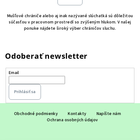
á
o
d
v
Mušľové chrániče alebo aj inak nazývané slúchatká sú dôležitou
a
a
súčasťou v pracovnom prostredí so zvýšeným hlukom. V našej
n
c
ponuke nájdete široký výber chráničov sluchu.
i
i
e
e
p
r
Odoberať newsletter
v
k
Email
y
v
ý
Prihlásiť sa
p
i
Z
s
á
Obchodné podmienky
Kontakty
Napíšte nám
u
Ochrana osobných údajov
p
ä