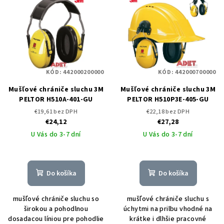
ý
o
p
d
i
u
s
k
p
t
KÓD:
442000200000
KÓD:
442000700000
r
o
o
Mušľové chrániče sluchu 3M
Mušľové chrániče sluchu 3M
v
PELTOR H510A-401-GU
PELTOR H510P3E-405-GU
d
€19,61 bez DPH
€22,18 bez DPH
u
€24,12
€27,28
k
U Vás do 3-7 dní
U Vás do 3-7 dní
t
o
v
Do košíka
Do košíka
mušľové chrániče sluchu so
mušľové chrániče sluchu s
širokou a pohodlnou
úchytmi na prilbu vhodné na
dosadacou líniou pre pohodlie
krátke i dlhšie pracovné