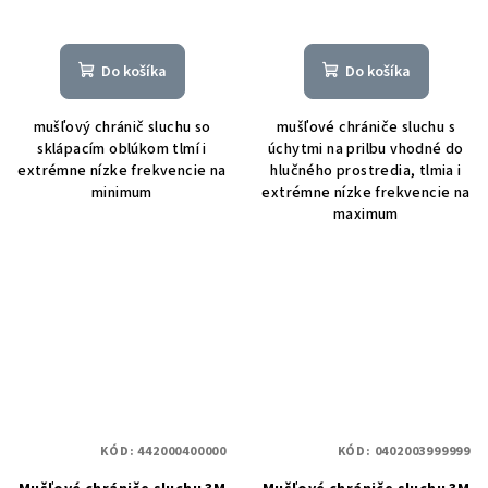
Do košíka
Do košíka
mušľový chránič sluchu so
mušľové chrániče sluchu s
sklápacím oblúkom tlmí i
úchytmi na prilbu vhodné do
extrémne nízke frekvencie na
hlučného prostredia, tlmia i
minimum
extrémne nízke frekvencie na
maximum
KÓD:
442000400000
KÓD:
0402003999999