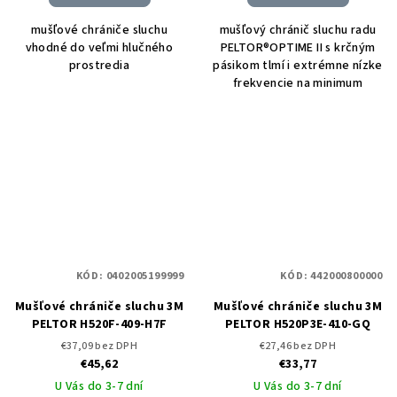
mušľové chrániče sluchu
mušľový chránič sluchu radu
vhodné do veľmi hlučného
PELTOR®OPTIME II s krčným
prostredia
pásikom tlmí i extrémne nízke
frekvencie na minimum
KÓD:
0402005199999
KÓD:
442000800000
Mušľové chrániče sluchu 3M
Mušľové chrániče sluchu 3M
PELTOR H520F-409-H7F
PELTOR H520P3E-410-GQ
€37,09 bez DPH
€27,46 bez DPH
€45,62
€33,77
U Vás do 3-7 dní
U Vás do 3-7 dní