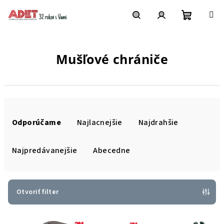
Prejsť
na
obsah
Nákupn
Hľadať
Prihlásenie
Mušľové chrániče
košík
R
a
Odporúčame
Najlacnejšie
Najdrahšie
d
e
Najpredávanejšie
Abecedne
n
i
e
Otvoriť filter
p
V
r