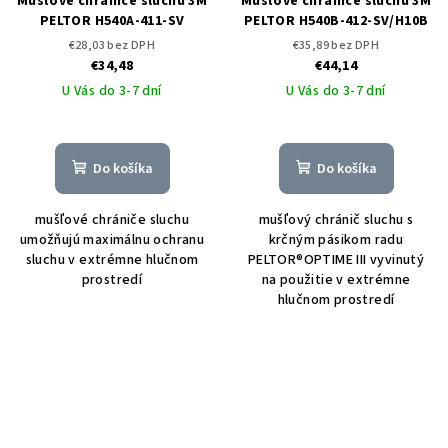
Mušľové chrániče sluchu 3M
Mušľové chrániče sluchu 3M
PELTOR H540A-411-SV
PELTOR H540B-412-SV/H10B
€28,03 bez DPH
€35,89 bez DPH
€34,48
€44,14
U Vás do 3-7 dní
U Vás do 3-7 dní
Do košíka
Do košíka
mušľové chrániče sluchu
mušľový chránič sluchu s
umožňujú maximálnu ochranu
krčným pásikom radu
sluchu v extrémne hlučnom
PELTOR®OPTIME III vyvinutý
prostredí
na použitie v extrémne
hlučnom prostredí