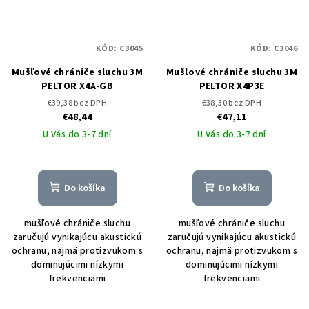
KÓD:
C3045
KÓD:
C3046
Mušľové chrániče sluchu 3M
Mušľové chrániče sluchu 3M
PELTOR X4A-GB
PELTOR X4P3E
€39,38 bez DPH
€38,30 bez DPH
€48,44
€47,11
U Vás do 3-7 dní
U Vás do 3-7 dní
Do košíka
Do košíka
mušľové chrániče sluchu
mušľové chrániče sluchu
zaručujú vynikajúcu akustickú
zaručujú vynikajúcu akustickú
ochranu, najmä protizvukom s
ochranu, najmä protizvukom s
dominujúcimi nízkymi
dominujúcimi nízkymi
frekvenciami
frekvenciami