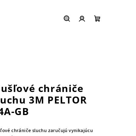
Hľadať
Prihlásenie
Nákupný
košík
ušľové chrániče
luchu 3M PELTOR
4A-GB
ľové chrániče sluchu zaručujú vynikajúcu