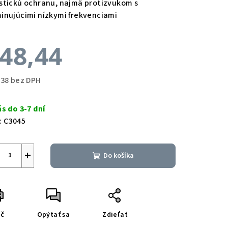
stickú ochranu, najmä protizvukom s
inujúcimi nízkymi frekvenciami
48,44
,38 bez DPH
notková
a:
ás do 3-7 dní
:
C3045
+
Do košíka
ač
Opýtať sa
Zdieľať