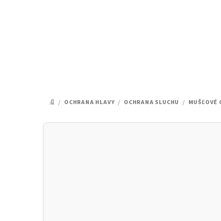
Prejsť
na
obsah
/
OCHRANA HLAVY
/
OCHRANA SLUCHU
/
MUŠĽOVÉ 
DOMOV
B
o
č
n
ý