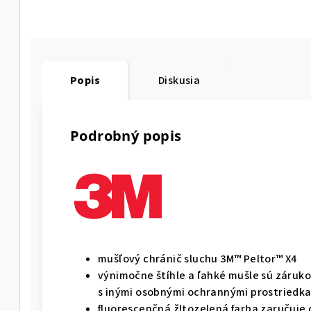
Popis
Diskusia
Podrobný popis
mušľový chránič sluchu 3M™ Peltor™ X4
výnimočne štíhle a ľahké mušle sú zárukou
s inými osobnými ochrannými prostriedk
fluorescenčná žltozelená farba zaručuje d