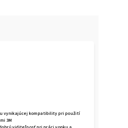
 vynikajúcej kompatibility pri použití
ami 3M
obrú viditeľnosť pri práci vonku a