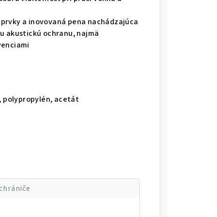
 prvky a inovovaná pena nachádzajúca
cu akustickú ochranu, najmä
venciami
r, polypropylén, acetát
chrániče