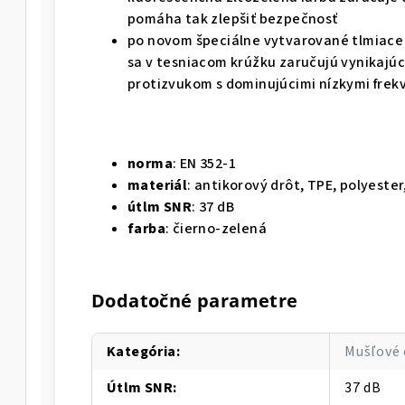
pomáha tak zlepšiť bezpečnosť
po novom špeciálne vytvarované tlmiace
sa v tesniacom krúžku zaručujú vynikajú
protizvukom s dominujúcimi nízkymi frek
norma
: EN 352-1
materiál
: antikorový drôt, TPE, polyeste
útlm SNR
: 37 dB
farba
: čierno-zelená
Dodatočné parametre
Kategória
:
Mušľové 
Útlm SNR
:
37 dB