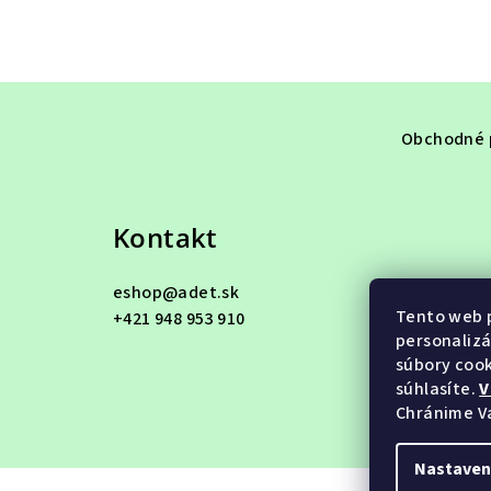
Z
á
Obchodné 
p
ä
Kontakt
t
eshop
@
adet.sk
i
Tento web p
+421 948 953 910
e
personalizá
súbory cook
súhlasíte.
V
Chránime V
Nastaven