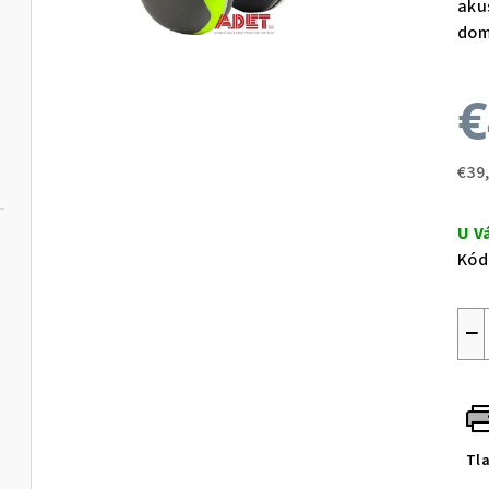
aku
dom
€
€39
Jed
cen
U V
Kód
−
Tl