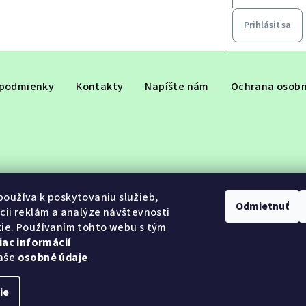
Prihlásiť sa
podmienky
Kontakty
Napíšte nám
Ochrana osobn
oužíva k poskytovaniu služieb,
Odmietnuť
cii reklám a analýze návštevnosti
ie. Používaním tohto webu s tým
iac informácií
aše
osobné údaje
ie