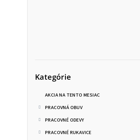
p
a
n
e
l
Preskočiť
kategórie
Kategórie
AKCIA NA TENTO MESIAC
PRACOVNÁ OBUV
PRACOVNÉ ODEVY
PRACOVNÉ RUKAVICE