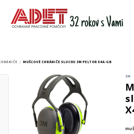
CHRÁNIČE
/
MUŠĽOVÉ CHRÁNIČE SLUCHU 3M PELTOR X4A-GB
3M
M
s
X
muš