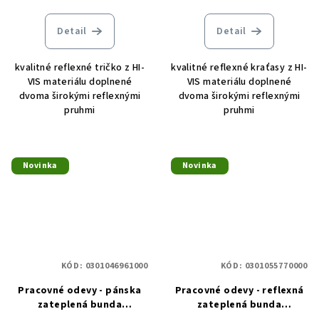
Detail
Detail
kvalitné reflexné tričko z HI-
kvalitné reflexné kraťasy z HI-
VIS materiálu doplnené
VIS materiálu doplnené
dvoma širokými reflexnými
dvoma širokými reflexnými
pruhmi
pruhmi
Novinka
Novinka
KÓD:
0301046961000
KÓD:
0301055770000
Pracovné odevy - pánska
Pracovné odevy - reflexná
zateplená bunda
zateplená bunda
KNOXFIELD RYO WINTER
KNOXFIELD HVPS WINTER