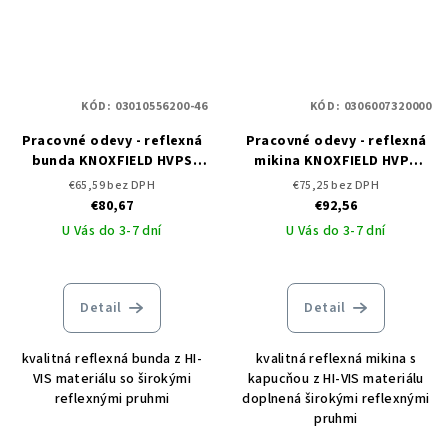
KÓD:
03010556200-46
KÓD:
0306007320000
Pracovné odevy - reflexná
Pracovné odevy - reflexná
bunda KNOXFIELD HVPS
mikina KNOXFIELD HVPS
ČERVA
ČERVA
€65,59 bez DPH
€75,25 bez DPH
€80,67
€92,56
U Vás do 3-7 dní
U Vás do 3-7 dní
Detail
Detail
kvalitná reflexná bunda z HI-
kvalitná reflexná mikina s
VIS materiálu so širokými
kapucňou z HI-VIS materiálu
reflexnými pruhmi
doplnená širokými reflexnými
pruhmi