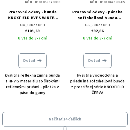
KÓD:
0301055870000
KÓD:
0301047390-XS
Pracovné odevy - bunda
Pracovné odevy - pánska
KNOXFIELD HVPS WINTER
softshellová bunda
PILOT CERVA
KNOXFIELD PRINTED ČERVA
€84,30 bez DPH
€75,50 bez DPH
€103,69
€92,86
U Vás do 3-7 dní
U Vás do 3-7 dní
Detail
Detail
kvalitná reflexná zimná bunda
kvalitná vodeodolná a
z HI-VIS materiálu so širokými
priedušná softshellová bunda
reflexnými pruhmi - pilotka v
z prestížnej série KNOXFIELD
páse do gumy
ČERVA
Načítať 14 ďalších
S