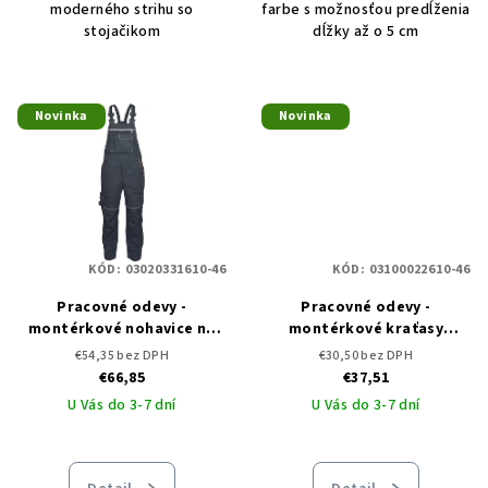
moderného strihu so
farbe s možnosťou predĺženia
stojačikom
dĺžky až o 5 cm
Novinka
Novinka
KÓD:
03020331610-46
KÓD:
03100022610-46
Pracovné odevy -
Pracovné odevy -
montérkové nohavice na
montérkové kraťasy
traky KNOXFIELD RYO
KNOXFIELD RYO ČERVA
€54,35 bez DPH
€30,50 bez DPH
ČERVA
€66,85
€37,51
U Vás do 3-7 dní
U Vás do 3-7 dní