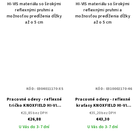
HI-VIS materiálu so širokými
HI-VIS materiálu so širokými
reflexnými pruhmi a
reflexnými pruhmi a
možnosťou predĺženia dĺžky
možnosťou predĺženia dĺžky
až o 5 cm
až o 5 cm
KÓD:
0304011170-XS
KÓD:
0310002170-46
Pracovné odevy - reflexné
Pracovné odevy - reflexné
tričko KNOXFIELD HI-VIS
kraťasy KNOXFIELD HI-VIS
ČERVA
ČERVA
€21,85 bez DPH
€35,20 bez DPH
€26,88
€43,30
U Vás do 3-7 dní
U Vás do 3-7 dní