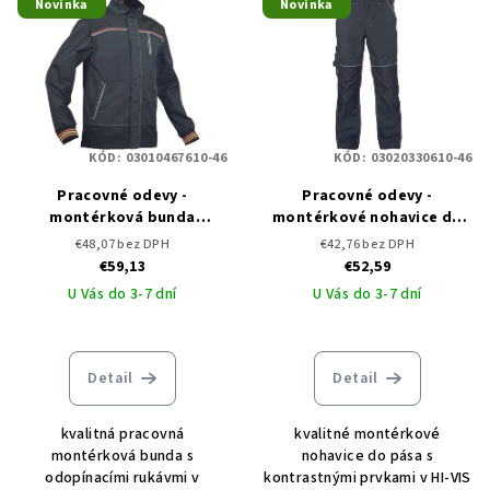
Novinka
Novinka
ý
o
p
d
i
u
s
k
p
t
KÓD:
03010467610-46
KÓD:
03020330610-46
r
o
o
Pracovné odevy -
Pracovné odevy -
v
montérková bunda
montérkové nohavice do
d
KNOXFIELD RYO ČERVA
pása KNOXFIELD RYO ČERVA
€48,07 bez DPH
€42,76 bez DPH
u
€59,13
€52,59
k
U Vás do 3-7 dní
U Vás do 3-7 dní
t
o
Detail
Detail
v
kvalitná pracovná
kvalitné montérkové
montérková bunda s
nohavice do pása s
odopínacími rukávmi v
kontrastnými prvkami v HI-VIS