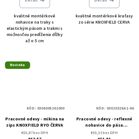
Detail
Detail
kvalitné montérkové
kvalitné montérkové kraťasy
nohavice na traky s
zo série KNOXFIELD CERVA
elastickým pásom a trakmi s
možnosťou predĺženia dĺžky
až o 5 cm
Novinka
KÓD:
0306005261000
KÓD:
03020326A1-46
Pracovné odevy - mikina na
Pracovné odevy - reflexné
zips KNOXFIELD RYO ČERVA
nohavice do pása
KNOXFIELD ČERVA -
€50,87 bez DPH
€50,33 bez DPH
DOPREDAJ