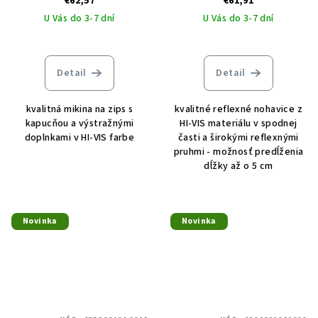
€62,57
€61,91
U Vás do 3-7 dní
U Vás do 3-7 dní
Detail
Detail
kvalitná mikina na zips s
kvalitné reflexné nohavice z
kapucňou a výstražnými
HI-VIS materiálu v spodnej
doplnkami v HI-VIS farbe
časti a širokými reflexnými
pruhmi - možnosť predĺženia
dĺžky až o 5 cm
Novinka
Novinka