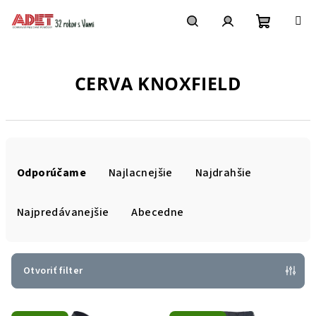
Prejsť
na
obsah
Nákupn
Hľadať
Prihlásenie
CERVA KNOXFIELD
košík
R
a
Odporúčame
Najlacnejšie
Najdrahšie
d
e
Najpredávanejšie
Abecedne
n
i
e
Otvoriť filter
p
V
r