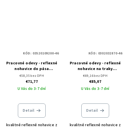
KÓD:
03520109200-46
KÓD:
0302032870-46
Pracovné odevy - reflexné
Pracovné odevy - reflexné
nohavice do pása
nohavice na traky
KNOXFIELD HVPS FL ČERVA
KNOXFIELD HI-VIS ČERVA
€58,35 bez DPH
€69,16 bez DPH
€71,77
€85,07
U Vás do 3-7 dní
U Vás do 3-7 dní
Detail
Detail
kvalitné reflexné nohavice z
kvalitné reflexné nohavice z