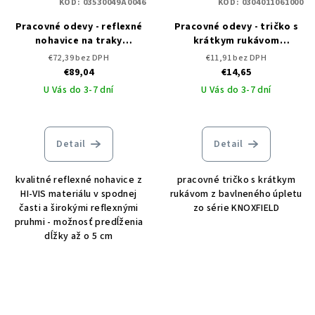
KÓD:
03530049A0046
KÓD:
0304011061000
Pracovné odevy - reflexné
Pracovné odevy - tričko s
nohavice na traky
krátkym rukávom
KNOXFIELD HVPS DW ČERVA
KNOXFIELD RYO ČERVA
€72,39 bez DPH
€11,91 bez DPH
€89,04
€14,65
U Vás do 3-7 dní
U Vás do 3-7 dní
Detail
Detail
kvalitné reflexné nohavice z
pracovné tričko s krátkym
HI-VIS materiálu v spodnej
rukávom z bavlneného úpletu
časti a širokými reflexnými
zo série KNOXFIELD
pruhmi - možnosť predĺženia
dĺžky až o 5 cm