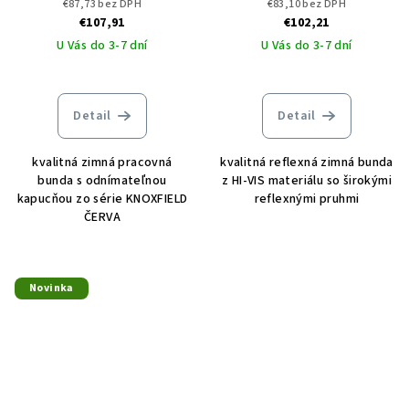
€87,73 bez DPH
€83,10 bez DPH
ČERVA
CERVA
€107,91
€102,21
U Vás do 3-7 dní
U Vás do 3-7 dní
Detail
Detail
kvalitná zimná pracovná
kvalitná reflexná zimná bunda
bunda s odnímateľnou
z HI-VIS materiálu so širokými
kapucňou zo série KNOXFIELD
reflexnými pruhmi
ČERVA
Novinka