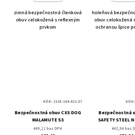
zimná bezpečnostná členková
holeňová bezpečn
obuv celokožená s reflexným
obuv celokožená 
prvkom
ochranou špice p
KÓD:
2118-184-411-37
KÓD
Bezpečnostná obuv CXS DOG
Bezpečnostná 
MALAMUTE S3
SAFETY STEEL N
€49,11 bez DPH
€42,96 bez 