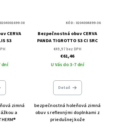
0204001699-38
KÓD:
0204004899-36
buv CERVA
Bezpečnostná obuv CERVA
IS S3
PANDA TIGROTTO S3 CI SRC
DPH
€49,97 bez DPH
€61,46
 dní
U Vás do 3-7 dní
Detail
eňová zimná
bezpečnostná holeňová zimná
rážkou a
obuv s reflexnými doplnkami z
NTHERM®
priedušnej kože