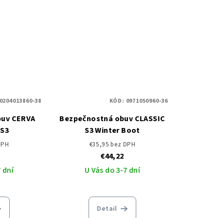
0204013860-38
KÓD:
0971050960-36
buv CERVA
Bezpečnostná obuv CLASSIC
 S3
S3 Winter Boot
DPH
€35,95 bez DPH
€44,22
 dní
U Vás do 3-7 dní
Detail