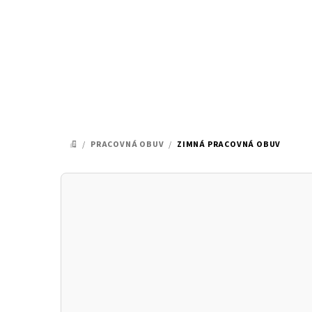
Prejsť
na
obsah
/
PRACOVNÁ OBUV
/
ZIMNÁ PRACOVNÁ OBUV
DOMOV
B
o
č
n
ý