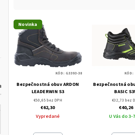
a
d
V
e
Novinka
ý
n
p
i
i
e
s
p
p
KÓD:
G3393-38
KÓD:
r
Bezpečnostná obuv ARDON
Bezpečnostná ob
r
3
o
LEADERWIN S3
BASIC S
o
d
€50,65 bez DPH
€32,73 bez 
€62,30
€40,26
d
u
Vypredané
U Vás do 3-7
u
k
k