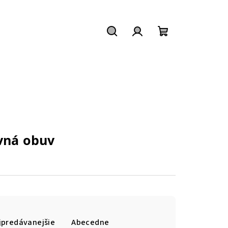
Hľadať
Prihlásenie
Nákupný
košík
vná obuv
jpredávanejšie
Abecedne