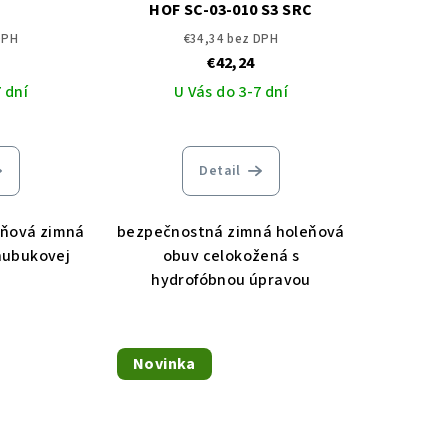
HOF SC-03-010 S3 SRC
DPH
€34,34 bez DPH
€42,24
 dní
U Vás do 3-7 dní
Detail
eňová zimná
bezpečnostná zimná holeňová
 nubukovej
obuv celokožená s
hydrofóbnou úpravou
Novinka