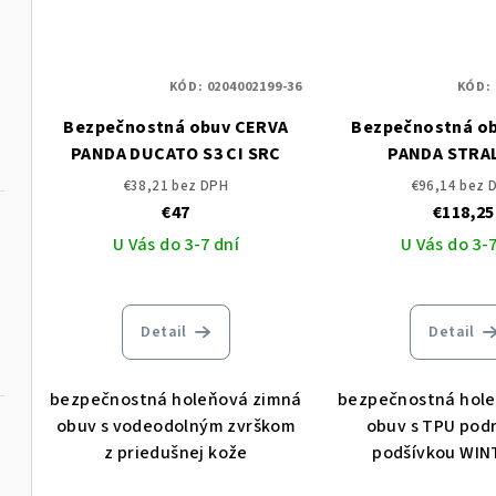
KÓD:
0204002199-36
KÓD:
Bezpečnostná obuv CERVA
Bezpečnostná o
PANDA DUCATO S3 CI SRC
PANDA STRAL
€38,21 bez DPH
€96,14 bez 
€47
€118,25
U Vás do 3-7 dní
U Vás do 3-7
Detail
Detail
bezpečnostná holeňová zimná
bezpečnostná hol
obuv s vodeodolným zvrškom
obuv s TPU pod
z priedušnej kože
podšívkou WI