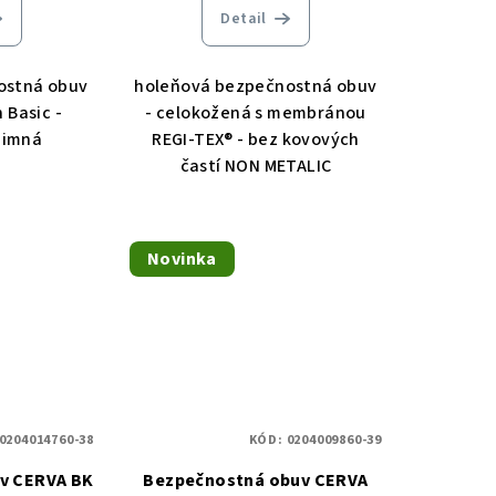
Detail
ostná obuv
holeňová bezpečnostná obuv
 Basic -
- celokožená s membránou
zimná
REGI-TEX® - bez kovových
častí NON METALIC
Novinka
0204014760-38
KÓD:
0204009860-39
v CERVA BK
Bezpečnostná obuv CERVA