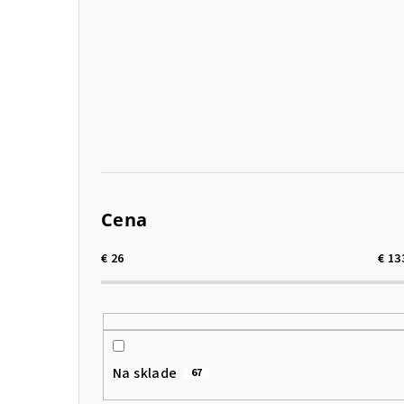
p
a
n
e
l
Cena
€
26
€
13
Na sklade
67