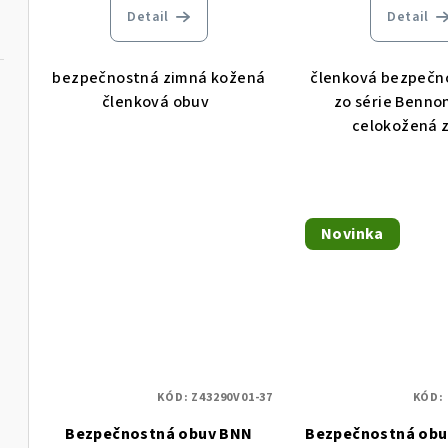
t
Detail
Detail
t
o
o
v
bezpečnostná zimná kožená
členková bezpečn
v
členková obuv
zo série Bennon
celokožená 
Novinka
KÓD:
Z43290V01-37
KÓD:
Bezpečnostná obuv BNN
Bezpečnostná obu