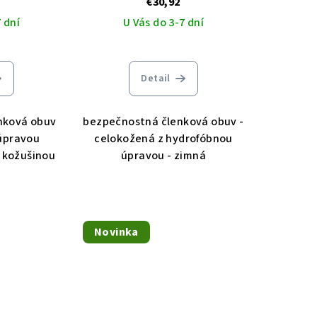
€30,92
 dní
U Vás do 3-7 dní
Detail
nková obuv
bezpečnostná členková obuv -
úpravou
celokožená z hydrofóbnou
 kožušinou
úpravou - zimná
Novinka