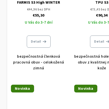
FARMIS S3 High WINTER
TPU S3
€44,96 bez DPH
€73,45 bez 
€55,30
€90,34
U Vás do 3-7 dní
U Vás do 3-7
Detail
Detail
bezpečnostná členková
bezpečnostná hol
pracovná obuv - celokožená
obuv z kvalitnej
zimná
kože
Novinka
Novinka