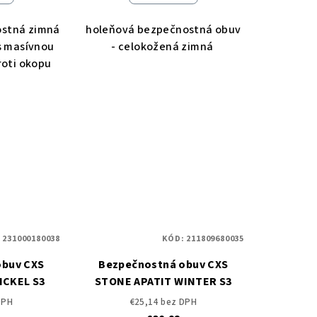
ostná zimná
holeňová bezpečnostná obuv
s masívnou
- celokožená zimná
roti okopu
:
231000180038
KÓD:
211809680035
obuv CXS
Bezpečnostná obuv CXS
ICKEL S3
STONE APATIT WINTER S3
DPH
€25,14 bez DPH