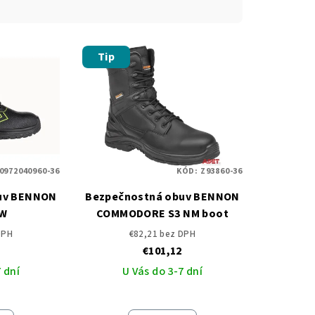
Tip
0972040960-36
KÓD:
Z93860-36
uv BENNON
Bezpečnostná obuv BENNON
3W
COMMODORE S3 NM boot
DPH
€82,21 bez DPH
€101,12
 dní
U Vás do 3-7 dní