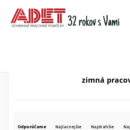
zimná praco
R
Odporúčame
Najlacnejšie
Najdrahšie
Na