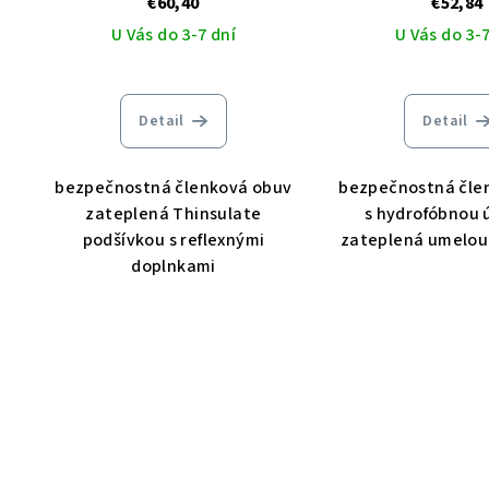
€60,40
€52,84
U Vás do 3-7 dní
U Vás do 3-7
Detail
Detail
bezpečnostná členková obuv
bezpečnostná čle
zateplená Thinsulate
s hydrofóbnou 
podšívkou s reflexnými
zateplená umelou
doplnkami