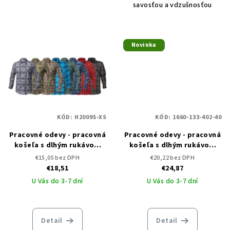
savosťou a vdzušnosťou
Novinka
KÓD:
H20095-XS
KÓD:
1660-133-402-40
Pracovné odevy - pracovná
Pracovné odevy - pracovná
košeľa s dlhým rukávom
košeľa s dlhým rukávom
ARDON URBAN
CXS TIM
€15,05 bez DPH
€20,22 bez DPH
€18,51
€24,87
U Vás do 3-7 dní
U Vás do 3-7 dní
Detail
Detail