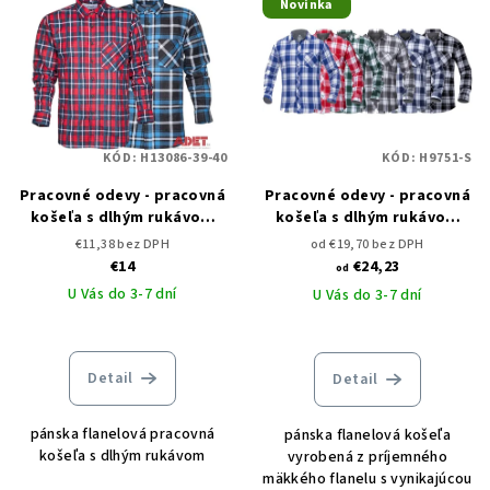
Novinka
ý
o
p
d
i
u
s
k
p
t
KÓD:
H13086-39-40
KÓD:
H9751-S
r
o
o
Pracovné odevy - pracovná
Pracovné odevy - pracovná
v
košeľa s dlhým rukávom
košeľa s dlhým rukávom
d
ARDON JONAH
ARDON OPTIFLANNELS
€11,38 bez DPH
od €19,70 bez DPH
u
€14
€24,23
od
k
U Vás do 3-7 dní
U Vás do 3-7 dní
t
o
Detail
v
Detail
pánska flanelová pracovná
pánska flanelová košeľa
košeľa s dlhým rukávom
vyrobená z príjemného
mäkkého flanelu s vynikajúcou