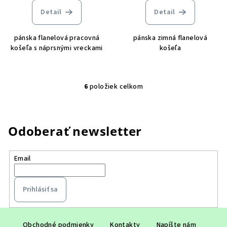
Detail
Detail
pánska flanelová pracovná
pánska zimná ﬂanelová
košeľa s náprsnými vreckami
košeľa
6
položiek celkom
O
v
l
á
Odoberať newsletter
d
a
Email
c
i
e
Prihlásiť sa
p
r
Z
v
Obchodné podmienky
Kontakty
Napíšte nám