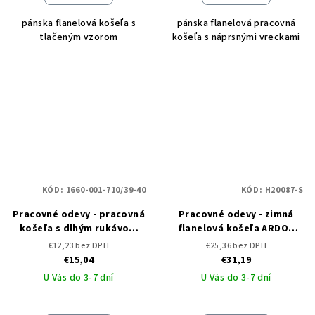
pánska flanelová košeľa s
pánska flanelová pracovná
tlačeným vzorom
košeľa s náprsnými vreckami
KÓD:
1660-001-710/39-40
KÓD:
H20087-S
Pracovné odevy - pracovná
Pracovné odevy - zimná
košeľa s dlhým rukávom
flanelová košeľa ARDON
CXS TOM
JONAH
€12,23 bez DPH
€25,36 bez DPH
€15,04
€31,19
U Vás do 3-7 dní
U Vás do 3-7 dní