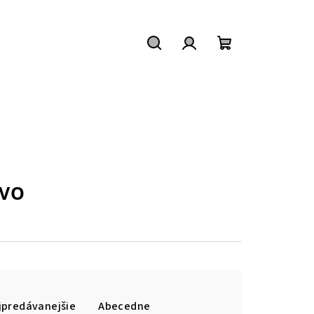
Hľadať
Prihlásenie
Nákupný
košík
IVO
jpredávanejšie
Abecedne