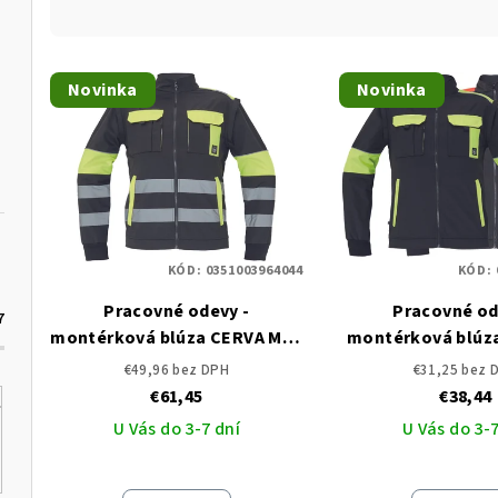
a
d
V
e
Novinka
Novinka
ý
n
p
i
i
e
s
p
p
KÓD:
0351003964044
KÓD:
r
Pracovné odevy -
Pracovné od
r
7
o
montérková blúza CERVA MAX
montérková blúz
o
VIVO RFLX
CERVA
d
€49,96 bez DPH
€31,25 bez 
€61,45
€38,44
d
u
U Vás do 3-7 dní
U Vás do 3-7
u
k
k