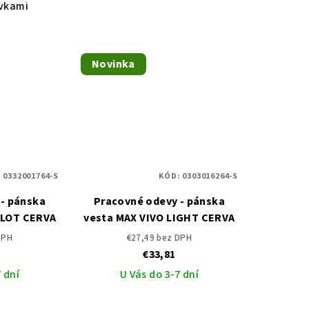
rvkami
Novinka
:
0332001764-S
KÓD:
0303016264-S
- pánska
Pracovné odevy - pánska
ILOT CERVA
vesta MAX VIVO LIGHT CERVA
DPH
€27,49 bez DPH
€33,81
 dní
U Vás do 3-7 dní