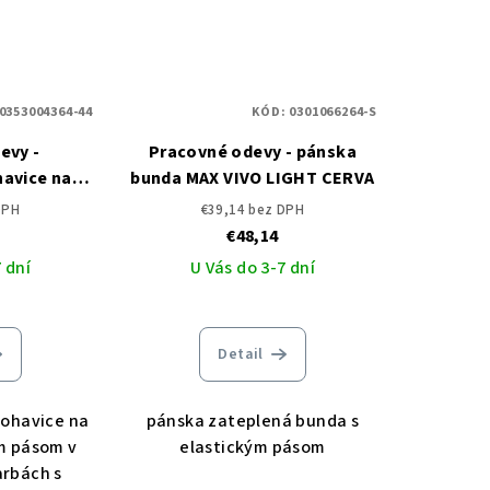
0353004364-44
KÓD:
0301066264-S
evy -
Pracovné odevy - pánska
avice na
bunda MAX VIVO LIGHT CERVA
O CERVA
DPH
€39,14 bez DPH
€48,14
 dní
U Vás do 3-7 dní
Detail
ohavice na
pánska zateplená bunda s
ým pásom v
elastickým pásom
arbách s