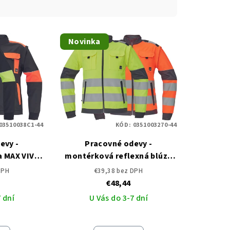
Novinka
03510038C1-44
KÓD:
0351003270-44
evy -
Pracovné odevy -
a MAX VIVO
montérková reflexná blúza
MAX VIVO HI-VIS CERVA
DPH
€39,38 bez DPH
€48,44
 dní
U Vás do 3-7 dní