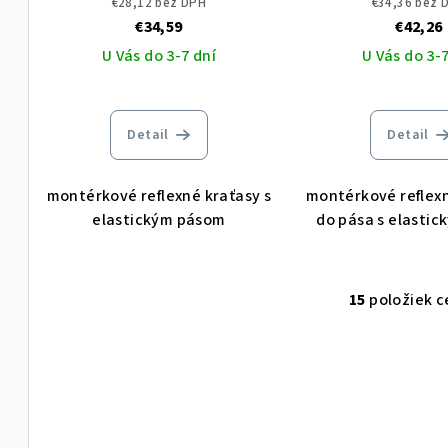
€28,12 bez DPH
€34,36 bez 
€34,59
€42,26
U Vás do 3-7 dní
U Vás do 3-7
Detail
Detail
montérkové reflexné kraťasy s
montérkové reflex
elastickým pásom
do pása s elasti
15
položiek c
O
v
l
á
d