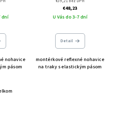
DPH
€39,21 bez DPH
€48,23
 dní
U Vás do 3-7 dní
Detail
né nohavice
montérkové reflexné nohavice
ckým pásom
na traky s elastickým pásom
elkom