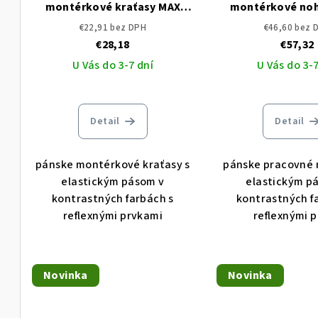
montérkové kraťasy MAX
montérkové noh
VIVO CERVA
pása CERVA MAX 
€22,91 bez DPH
€46,60 bez 
€28,18
€57,32
U Vás do 3-7 dní
U Vás do 3-7
Detail
Detail
pánske montérkové kraťasy s
pánske pracovné 
elastickým pásom v
elastickým p
kontrastných farbách s
kontrastných f
reflexnými prvkami
reflexnými 
Novinka
Novinka