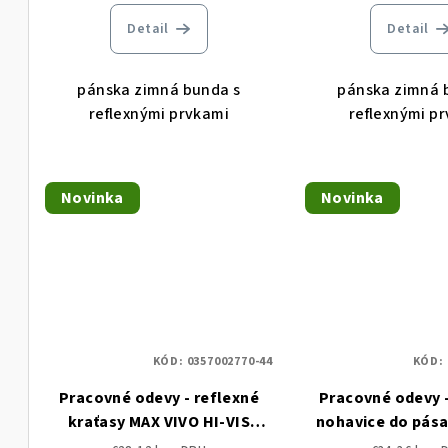
Detail
Detail
pánska zimná bunda s
pánska zimná 
reflexnými prvkami
reflexnými p
Novinka
Novinka
KÓD:
0357002770-44
KÓD:
Pracovné odevy - reflexné
Pracovné odevy -
kraťasy MAX VIVO HI-VIS
nohavice do pása
CERVA
HI-VIS CE