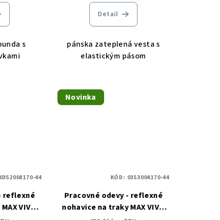
Detail
bunda s
pánska zateplená vesta s
rvkami
elastickým pásom
Novinka
0352008170-44
KÓD:
0353004170-44
 reflexné
Pracovné odevy - reflexné
 MAX VIVO
nohavice na traky MAX VIVO
RVA
HI-VIS CERVA