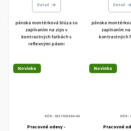
t
Detail
Detail
t
o
o
v
pánska montérková blúza so
pánska montérkov
v
zapínaním na zips v
zapínaním na 
kontrastných farbách s
kontrastných 
reflexnými pásmi
Novinka
Novinka
KÓD:
0357002864-44
KÓD:
Pracovné odevy -
Pracovné od