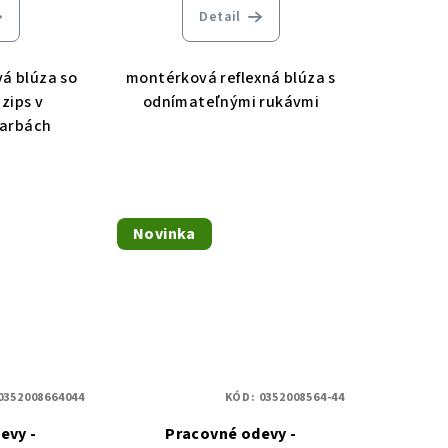
Detail
á blúza so
montérková reflexná blúza s
zips v
odnímateľnými rukávmi
farbách
Novinka
0352008664044
KÓD:
0352008564-44
evy -
Pracovné odevy -