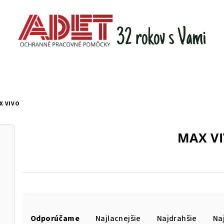
X VIVO
MAX V
R
Odporúčame
Najlacnejšie
Najdrahšie
Na