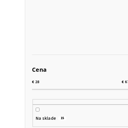
p
a
n
e
l
Cena
€
28
€
6
Na sklade
15