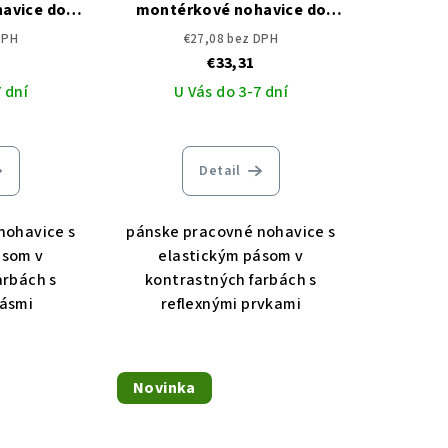
avice do
montérkové nohavice do
VIVO RFLX
pása MAX VIVO CERVA
DPH
€27,08 bez DPH
€33,31
 dní
U Vás do 3-7 dní
Detail
nohavice s
pánske pracovné nohavice s
ásom v
elastickým pásom v
arbách s
kontrastných farbách s
pásmi
reflexnými prvkami
Novinka