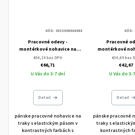
KÓD:
0353004464044
KÓD:
Pracovné odevy -
Pracovné od
montérkové nohavice na
montérkové noh
traky CERVA MAX VIVO RFLX
traky MAX VIV
€54,24 bez DPH
€34,69 bez 
€66,71
€42,67
U Vás do 3-7 dní
U Vás do 3-7
Detail
Detail
pánske pracovné nohavice na
pánske pracovné n
traky s elastickým pásom v
traky s elastick
kontrastných farbách s
kontrastných f