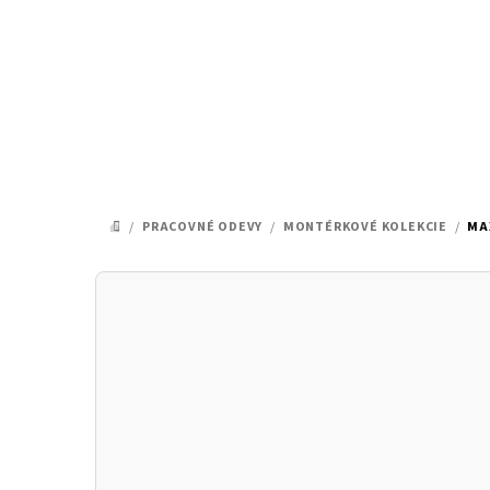
Prejsť
na
obsah
/
PRACOVNÉ ODEVY
/
MONTÉRKOVÉ KOLEKCIE
/
MA
DOMOV
B
o
č
n
ý