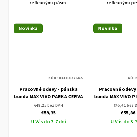
reflexnými pásmi
reflexnými p
Novinka
Novinka
KÓD:
0331003764-S
KÓD
Pracovné odevy - pánska
Pracovné odevy 
bunda MAX VIVO PARKA CERVA
bunda MAX VIVO P
€48,25 bez DPH
€45,41 bez 
€59,35
€55,86
U Vás do 3-7 dní
U Vás do 3-7