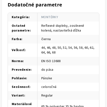
Dodatočné parametre
Kategória
:
MONTÉRKY
Ostatné
Reflexné doplnky, zosilnené
parametre
:
kolená, nastaviteľná dĺžka
Farba
:
čierna
44, 46, 48, 50, 52, 54, 56, 58, 60, 62,
Veľkosť
:
64, 66, 68
Norma
:
EN ISO 13688
Prevedenie
:
do pása
Pohlavie
:
Pánske
Sezónnosť
:
celoročná
Variant
:
Regular
Materiálové
65 % polyester 35 % bavlna