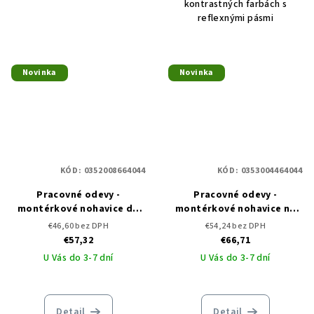
kontrastných farbách s
reflexnými pásmi
Novinka
Novinka
KÓD:
0352008664044
KÓD:
0353004464044
Pracovné odevy -
Pracovné odevy -
montérkové nohavice do
montérkové nohavice na
pása CERVA MAX VIVO RFLX
traky CERVA MAX VIVO RFLX
€46,60 bez DPH
€54,24 bez DPH
€57,32
€66,71
U Vás do 3-7 dní
U Vás do 3-7 dní
Detail
Detail