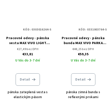
KÓD:
0303016264-S
KÓD:
0331003764-S
Pracovné odevy - pánska
Pracovné odevy - pánska
vesta MAX VIVO LIGHT
bunda MAX VIVO PARKA
CERVA
CERVA
€27,49 bez DPH
€48,25 bez DPH
€33,81
€59,35
U Vás do 3-7 dní
U Vás do 3-7 dní
Detail
Detail
pánska zateplená vesta s
pánska zimná bunda s
elastickým pásom
reflexnými prvkami