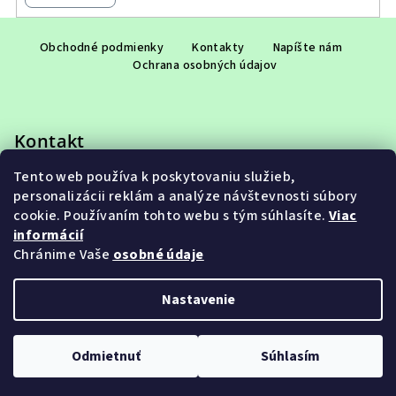
Z
á
Obchodné podmienky
Kontakty
Napíšte nám
Ochrana osobných údajov
p
ä
t
Kontakt
i
e
Tento web používa k poskytovaniu služieb,
eshop
@
adet.sk
personalizácii reklám a analýze návštevnosti súbory
+421 948 953 910
cookie. Používaním tohto webu s tým súhlasíte.
Viac
informácií
Chránime Vaše
osobné údaje
Nastavenie
Copyright 2026
ADET SK s.r.o.
. Všetky práva vyhradené.
Upraviť nastavenie cookies
Odmietnuť
Súhlasím
Vytvoril Shoptet