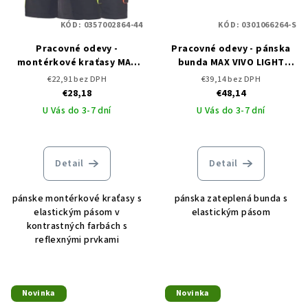
KÓD:
0357002864-44
KÓD:
0301066264-S
Pracovné odevy -
Pracovné odevy - pánska
montérkové kraťasy MAX
bunda MAX VIVO LIGHT
VIVO CERVA
CERVA
€22,91 bez DPH
€39,14 bez DPH
€28,18
€48,14
U Vás do 3-7 dní
U Vás do 3-7 dní
Detail
Detail
pánske montérkové kraťasy s
pánska zateplená bunda s
elastickým pásom v
elastickým pásom
kontrastných farbách s
reflexnými prvkami
Novinka
Novinka