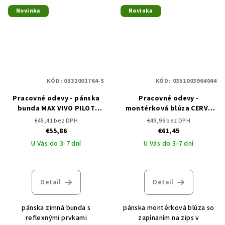
Novinka
Novinka
KÓD:
0332001764-S
KÓD:
0351003964044
Pracovné odevy - pánska
Pracovné odevy -
bunda MAX VIVO PILOT
montérková blúza CERVA
CERVA
MAX VIVO RFLX
€45,41 bez DPH
€49,96 bez DPH
€55,86
€61,45
U Vás do 3-7 dní
U Vás do 3-7 dní
Detail
Detail
pánska zimná bunda s
pánska montérková blúza so
reflexnými prvkami
zapínaním na zips v