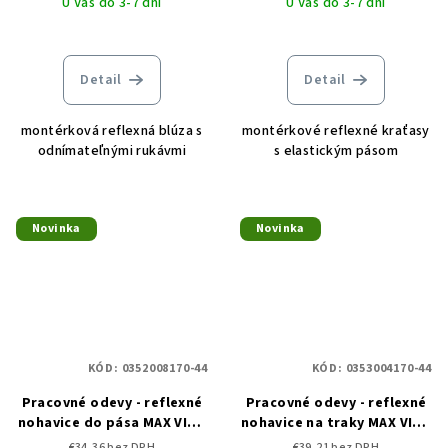
U Vás do 3-7 dní
U Vás do 3-7 dní
Detail
Detail
montérková reflexná blúza s
montérkové reflexné kraťasy
odnímateľnými rukávmi
s elastickým pásom
Novinka
Novinka
KÓD:
0352008170-44
KÓD:
0353004170-44
Pracovné odevy - reflexné
Pracovné odevy - reflexné
nohavice do pása MAX VIVO
nohavice na traky MAX VIVO
HI-VIS CERVA
HI-VIS CERVA
€34,36 bez DPH
€39,21 bez DPH