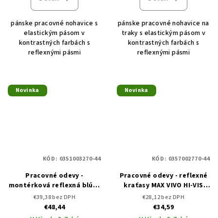
pánske pracovné nohavice s
pánske pracovné nohavice na
elastickým pásom v
traky s elastickým pásom v
kontrastných farbách s
kontrastných farbách s
reflexnými pásmi
reflexnými pásmi
Novinka
Novinka
KÓD:
0351003270-44
KÓD:
0357002770-44
Pracovné odevy -
Pracovné odevy - reflexné
montérková reflexná blúza
kraťasy MAX VIVO HI-VIS
MAX VIVO HI-VIS CERVA
CERVA
€39,38 bez DPH
€28,12 bez DPH
€48,44
€34,59