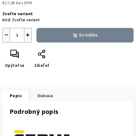
€27,08 bez DPH
Jednotková
Zvoľte variant
cena:
Kód:
Zvoľte variant
−
+
Do košíka
Opýtať sa
Zdieľať
Popis
Diskusia
Podrobný popis