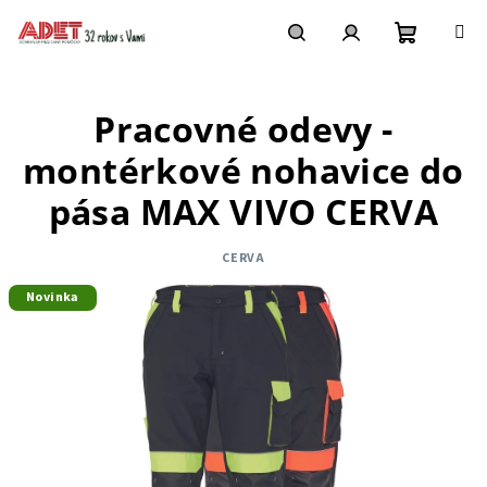
Prejsť
na
obsah
Nákupn
Hľadať
Prihlásenie
Pracovné odevy -
košík
montérkové nohavice do
pása MAX VIVO CERVA
CERVA
Novinka