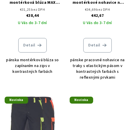
montérková blúza MAX
montérkové nohavice na
VIVO CERVA
traky MAX VIVO CERVA
€31,25 bez DPH
€34,69 bez DPH
€38,44
€42,67
U Vás do 3-7 dní
U Vás do 3-7 dní
Detail
Detail
pánska montérková blúza so
pánske pracovné nohavice na
zapínaním na zips v
traky s elastickým pásom v
kontrastných farbách
kontrastných farbách s
reflexnými prvkami
Novinka
Novinka