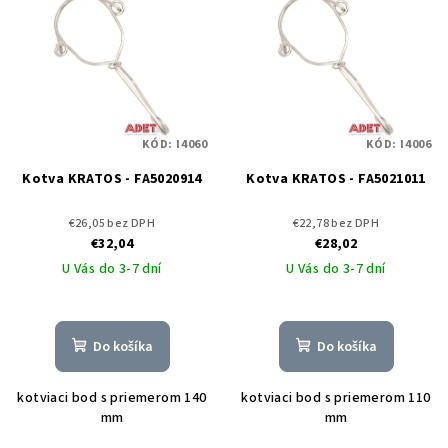
ý
o
p
d
i
u
s
k
p
t
KÓD:
I4060
KÓD:
I4006
r
o
o
Kotva KRATOS - FA5020914
Kotva KRATOS - FA5021011
v
d
€26,05 bez DPH
€22,78 bez DPH
u
€32,04
€28,02
k
U Vás do 3-7 dní
U Vás do 3-7 dní
t
o
v
Do košíka
Do košíka
kotviaci bod s priemerom 140
kotviaci bod s priemerom 110
mm
mm