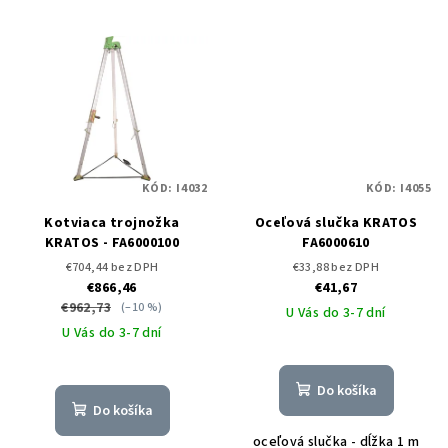
KÓD:
I4032
KÓD:
I4055
Kotviaca trojnožka
Oceľová slučka KRATOS
KRATOS - FA6000100
FA6000610
€704,44 bez DPH
€33,88 bez DPH
€866,46
€41,67
€962,73
(–10 %)
U Vás do 3-7 dní
U Vás do 3-7 dní
Do košíka
Do košíka
oceľová slučka - dĺžka 1 m