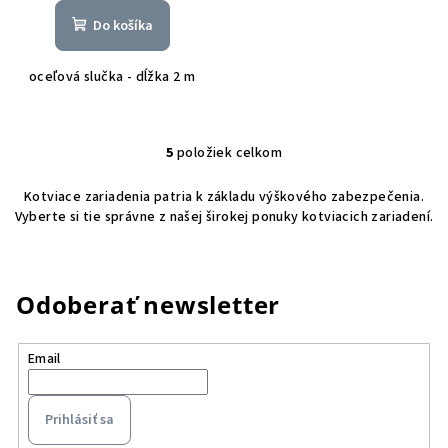
Do košíka
oceľová slučka - dĺžka 2 m
5
položiek celkom
O
v
Kotviace zariadenia patria k základu výškového zabezpečenia.
l
Vyberte si tie správne z našej širokej ponuky kotviacich zariadení.
á
d
a
c
Odoberať newsletter
i
e
Email
p
r
v
Prihlásiť sa
k