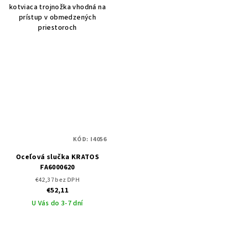
kotviaca trojnožka vhodná na
prístup v obmedzených
priestoroch
KÓD:
I4056
Oceľová slučka KRATOS
FA6000620
€42,37 bez DPH
€52,11
U Vás do 3-7 dní