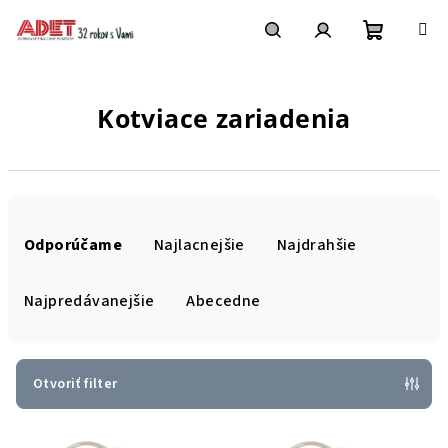
Prejsť
na
obsah
Nákupn
Hľadať
Prihlásenie
Kotviace zariadenia
košík
R
a
Odporúčame
Najlacnejšie
Najdrahšie
d
e
Najpredávanejšie
Abecedne
n
i
e
Otvoriť filter
p
V
r