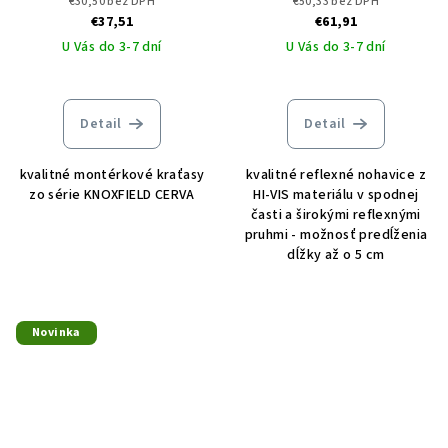
€30,50 bez DPH
€50,33 bez DPH
DOPREDAJ
€37,51
€61,91
U Vás do 3-7 dní
U Vás do 3-7 dní
Detail
Detail
kvalitné montérkové kraťasy
kvalitné reflexné nohavice z
zo série KNOXFIELD CERVA
HI-VIS materiálu v spodnej
časti a širokými reflexnými
pruhmi - možnosť predĺženia
dĺžky až o 5 cm
Novinka