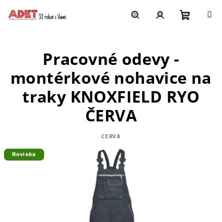
Prejsť
na
obsah
Nákupn
Hľadať
Prihlásenie
Pracovné odevy -
košík
montérkové nohavice na
traky KNOXFIELD RYO
ČERVA
CERVA
Novinka