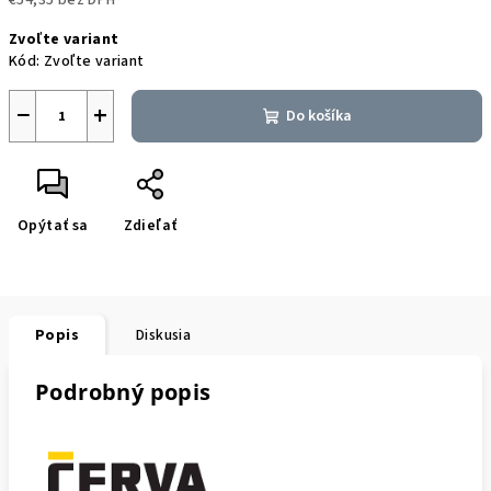
€54,35 bez DPH
Jednotková
Zvoľte variant
cena:
Kód:
Zvoľte variant
−
+
Do košíka
Opýtať sa
Zdieľať
Popis
Diskusia
Podrobný popis