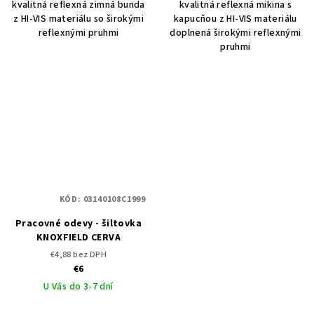
kvalitná reflexná zimná bunda
kvalitná reflexná mikina s
z HI-VIS materiálu so širokými
kapucňou z HI-VIS materiálu
reflexnými pruhmi
doplnená širokými reflexnými
pruhmi
KÓD:
03140108C1999
Pracovné odevy - šiltovka
KNOXFIELD CERVA
€4,88 bez DPH
€6
U Vás do 3-7 dní