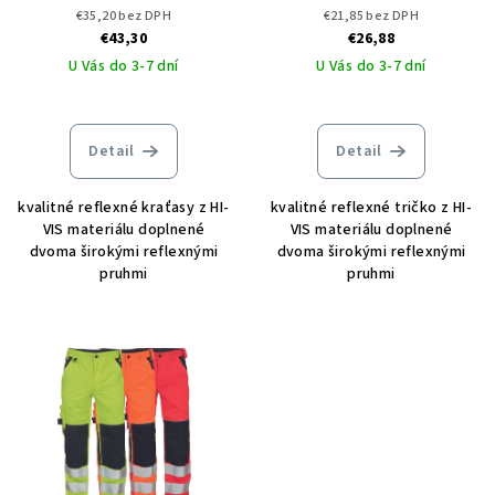
ČERVA
ČERVA
€35,20 bez DPH
€21,85 bez DPH
€43,30
€26,88
U Vás do 3-7 dní
U Vás do 3-7 dní
Detail
Detail
kvalitné reflexné kraťasy z HI-
kvalitné reflexné tričko z HI-
VIS materiálu doplnené
VIS materiálu doplnené
dvoma širokými reflexnými
dvoma širokými reflexnými
pruhmi
pruhmi