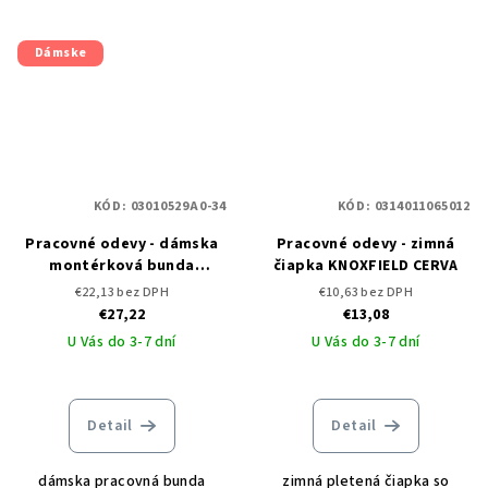
Dámske
KÓD:
03010529A0-34
KÓD:
0314011065012
Pracovné odevy - dámska
Pracovné odevy - zimná
montérková bunda
čiapka KNOXFIELD CERVA
KNOXFIELD LADY CERVA -
€22,13 bez DPH
€10,63 bez DPH
DOPREDAJ
€27,22
€13,08
U Vás do 3-7 dní
U Vás do 3-7 dní
Detail
Detail
dámska pracovná bunda
zimná pletená čiapka so