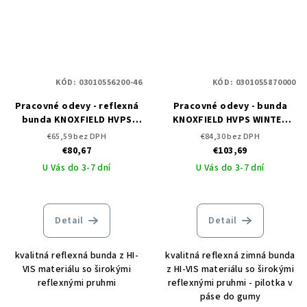
KÓD:
03010556200-46
KÓD:
0301055870000
Pracovné odevy - reflexná
Pracovné odevy - bunda
bunda KNOXFIELD HVPS
KNOXFIELD HVPS WINTER
ČERVA
PILOT CERVA
€65,59 bez DPH
€84,30 bez DPH
€80,67
€103,69
U Vás do 3-7 dní
U Vás do 3-7 dní
Detail
Detail
kvalitná reflexná bunda z HI-
kvalitná reflexná zimná bunda
VIS materiálu so širokými
z HI-VIS materiálu so širokými
reflexnými pruhmi
reflexnými pruhmi - pilotka v
páse do gumy