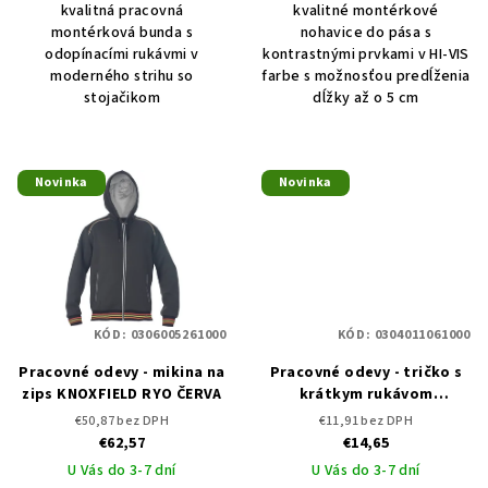
kvalitná pracovná
kvalitné montérkové
montérková bunda s
nohavice do pása s
odopínacími rukávmi v
kontrastnými prvkami v HI-VIS
moderného strihu so
farbe s možnosťou predĺženia
stojačikom
dĺžky až o 5 cm
Novinka
Novinka
KÓD:
0306005261000
KÓD:
0304011061000
Pracovné odevy - mikina na
Pracovné odevy - tričko s
zips KNOXFIELD RYO ČERVA
krátkym rukávom
KNOXFIELD RYO ČERVA
€50,87 bez DPH
€11,91 bez DPH
€62,57
€14,65
U Vás do 3-7 dní
U Vás do 3-7 dní