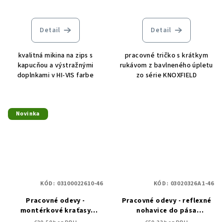
Detail
Detail
kvalitná mikina na zips s
pracovné tričko s krátkym
kapucňou a výstražnými
rukávom z bavlneného úpletu
doplnkami v HI-VIS farbe
zo série KNOXFIELD
Novinka
KÓD:
03100022610-46
KÓD:
03020326A1-46
Pracovné odevy -
Pracovné odevy - reflexné
montérkové kraťasy
nohavice do pása
KNOXFIELD RYO ČERVA
KNOXFIELD ČERVA -