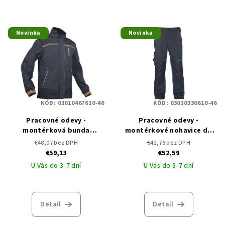
Novinka
Novinka
KÓD:
03010467610-46
KÓD:
03020330610-46
Pracovné odevy -
Pracovné odevy -
montérková bunda
montérkové nohavice do
KNOXFIELD RYO ČERVA
pása KNOXFIELD RYO ČERVA
€48,07 bez DPH
€42,76 bez DPH
€59,13
€52,59
U Vás do 3-7 dní
U Vás do 3-7 dní
Detail
Detail