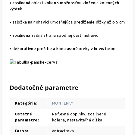
• zosilnená oblasť kolien s možnosťou vloženia kolenných
výstuh
• záložka na nohavici umožňujúca predĺženie dĺžky až o 5 cm
• zosilnená zadná strana spodnej časti nohavíc
• dekoratívne prešitie a kontrastné prvky v hi-vis farbe
Dodatočné parametre
Kategória
:
MONTÉRKY
Ostatné
Reflexné doplnky, zosilnené
parametre
:
kolená, nastaviteľná dĺžka
Farba
:
antracitová