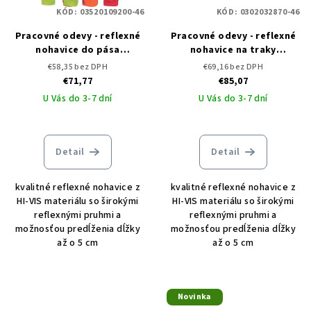
KÓD:
03520109200-46
KÓD:
0302032870-46
Pracovné odevy - reflexné
Pracovné odevy - reflexné
nohavice do pása
nohavice na traky
KNOXFIELD HVPS FL ČERVA
KNOXFIELD HI-VIS ČERVA
€58,35 bez DPH
€69,16 bez DPH
€71,77
€85,07
U Vás do 3-7 dní
U Vás do 3-7 dní
Detail
Detail
kvalitné reflexné nohavice z
kvalitné reflexné nohavice z
HI-VIS materiálu so širokými
HI-VIS materiálu so širokými
reflexnými pruhmi a
reflexnými pruhmi a
možnosťou predĺženia dĺžky
možnosťou predĺženia dĺžky
až o 5 cm
až o 5 cm
Novinka