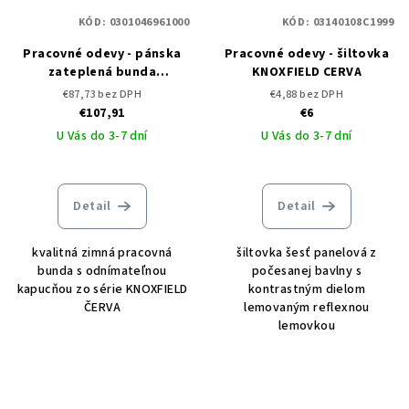
KÓD:
0301046961000
KÓD:
03140108C1999
Pracovné odevy - pánska
Pracovné odevy - šiltovka
zateplená bunda
KNOXFIELD CERVA
KNOXFIELD RYO WINTER
€87,73 bez DPH
€4,88 bez DPH
ČERVA
€107,91
€6
U Vás do 3-7 dní
U Vás do 3-7 dní
Detail
Detail
kvalitná zimná pracovná
šiltovka šesť panelová z
bunda s odnímateľnou
počesanej bavlny s
kapucňou zo série KNOXFIELD
kontrastným dielom
ČERVA
lemovaným reflexnou
lemovkou