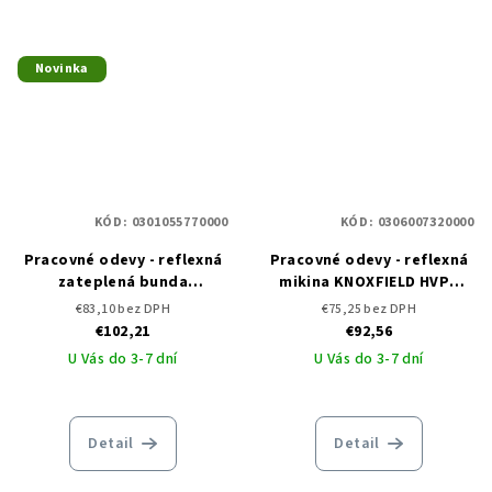
Novinka
KÓD:
0301055770000
KÓD:
0306007320000
Pracovné odevy - reflexná
Pracovné odevy - reflexná
zateplená bunda
mikina KNOXFIELD HVPS
KNOXFIELD HVPS WINTER
ČERVA
€83,10 bez DPH
€75,25 bez DPH
CERVA
€102,21
€92,56
U Vás do 3-7 dní
U Vás do 3-7 dní
Detail
Detail