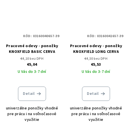
KÓD:
03160040657-39
KÓD:
03160041657-39
Pracovné odevy - ponožky
Pracovné odevy - ponožky
KNOXFIELD BASIC CERVA
KNOXFIELD LONG CERVA
€4,10 bez DPH
€4,50 bez DPH
€5,04
€5,53
U Vás do 3-7 dní
U Vás do 3-7 dní
Detail
Detail
univerzálne ponožky vhodné
univerzálne ponožky vhodné
pre prácu i na voľnočasové
pre prácu i na voľnočasové
využitie
využitie