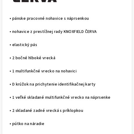
• pánske pracovné nohavice s náprsenkou
• nohavice z prestížnej rady KNOXFIELD ČERVA
• elastický pás
• 2 bočné hlboké vrecká
• 1 multifunkčné vrecko na nohavici
• D krúžok na prichytenie identifikačnej karty
• 1 veľké skladané multifunkčné vrecko na náprsenke
• 2 skladané zadné vrecká s príklopkou
• pútko na náradie