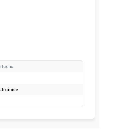
sluchu
chrániče
3