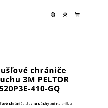
Hľadať
Prihlásenie
Nákupný
košík
ušľové chrániče
luchu 3M PELTOR
520P3E-410-GQ
ľové chrániče sluchu s úchytmi na prilbu