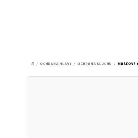
Prejsť
na
obsah
/
OCHRANA HLAVY
/
OCHRANA SLUCHU
/
MUŠĽOVÉ C
DOMOV
B
o
č
n
ý