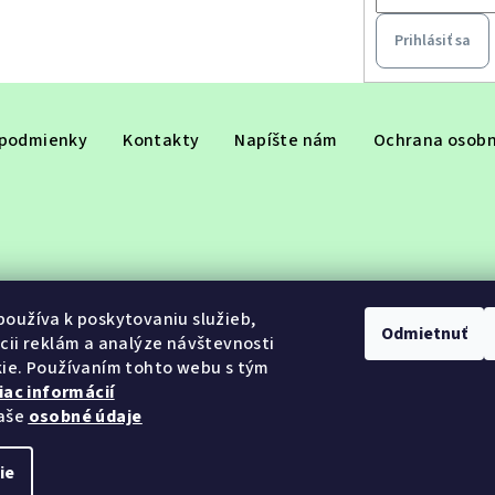
Prihlásiť sa
podmienky
Kontakty
Napíšte nám
Ochrana osobn
oužíva k poskytovaniu služieb,
Odmietnuť
cii reklám a analýze návštevnosti
ie. Používaním tohto webu s tým
iac informácií
aše
osobné údaje
ie