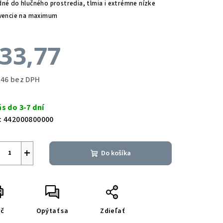
né do hlučného prostredia, tlmia i extrémne nízke
vencie na maximum
33,77
,46 bez DPH
notková
a:
ás do 3-7 dní
:
442000800000
+
Do košíka
ač
Opýtať sa
Zdieľať