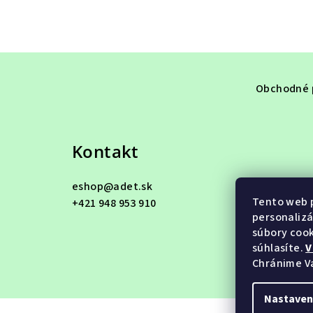
Z
á
Obchodné 
p
ä
Kontakt
t
eshop
@
adet.sk
i
Tento web p
+421 948 953 910
e
personalizá
súbory cook
súhlasíte.
V
Chránime V
Nastaven