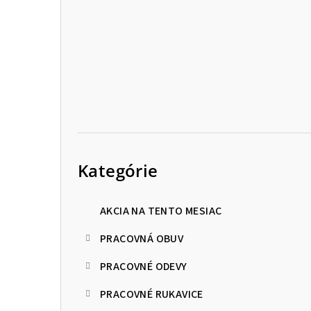
p
a
n
e
l
Preskočiť
kategórie
Kategórie
AKCIA NA TENTO MESIAC
PRACOVNÁ OBUV
PRACOVNÉ ODEVY
PRACOVNÉ RUKAVICE