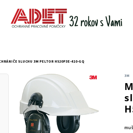
HRÁNIČE SLUCHU 3M PELTOR H520P3E-410-GQ
3M
M
s
H
muš