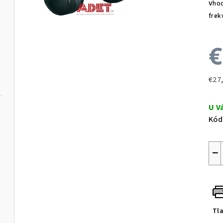
v
hod
frek
€
€27
Jed
cen
U V
Kód
−
Tl