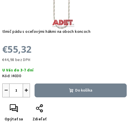
tlmič pádu s oceľovými hákmi na oboch koncoch
€55,32
€44,98 bez DPH
Jednotková
U Vás do 3-7 dní
cena:
Kód:
I4030
−
+
Do košíka
Opýtať sa
Zdieľať