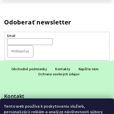
Odoberať newsletter
Email
Prihlásiť sa
Z
á
Obchodné podmienky
Kontakty
Napíšte nám
Ochrana osobných údajov
p
ä
t
Kontakt
i
e
Tento web používa k poskytovaniu služieb,
eshop
@
adet.sk
personalizácii reklám a analýze návštevnosti súbory
+421 948 953 910