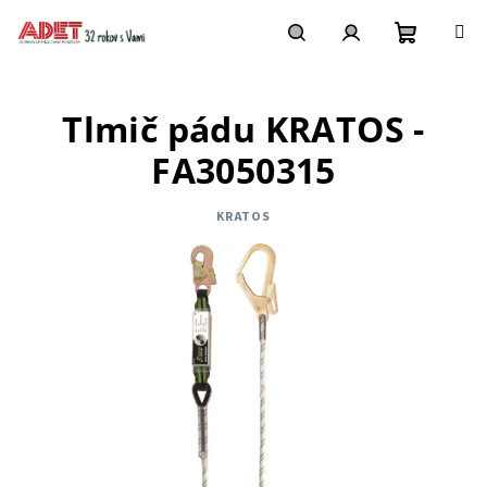
Prejsť
na
obsah
Nákupn
Hľadať
Prihlásenie
Tlmič pádu KRATOS -
košík
FA3050315
KRATOS