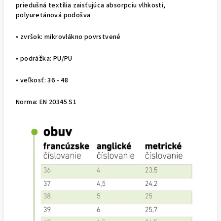
priedušná textília zaisťujúca absorpciu vlhkosti,
polyuretánová podošva
• zvršok: mikrovlákno povrstvené
• podrážka: PU/PU
• veľkosť: 36 - 48
Norma: EN 20345 S1