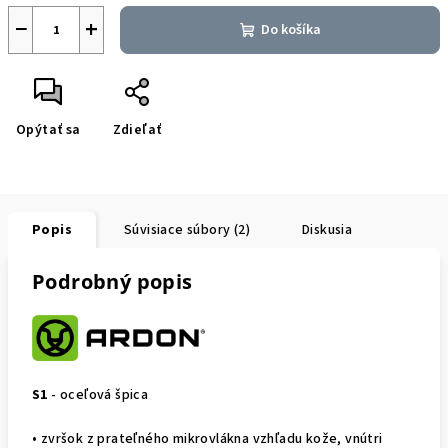
−
+
Do košíka
Opýtať sa
Zdieľať
Popis
Súvisiace súbory (2)
Diskusia
Podrobný popis
S1
- oceľová špica
• zvršok z prateľného mikrovlákna vzhľadu kože, vnútri