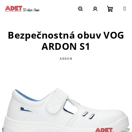
Prejsť
na
obsah
Nákupn
Hľadať
Prihlásenie
Bezpečnostná obuv VOG
košík
ARDON S1
ARDON