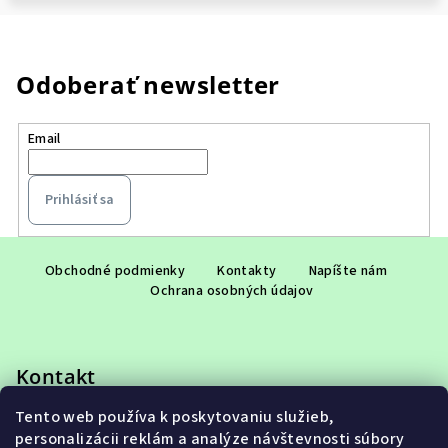
Odoberať newsletter
Email
Prihlásiť sa
Z
á
Obchodné podmienky
Kontakty
Napíšte nám
Ochrana osobných údajov
p
ä
t
Kontakt
i
e
Tento web používa k poskytovaniu služieb,
eshop
@
adet.sk
personalizácii reklám a analýze návštevnosti súbory
+421 948 953 910