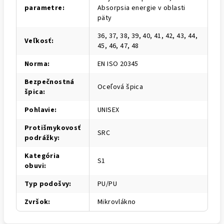
parametre
:
Absorpsia energie v oblasti
päty
36, 37, 38, 39, 40, 41, 42, 43, 44,
Veľkosť
:
45, 46, 47, 48
Norma
:
EN ISO 20345
Bezpečnostná
Oceľová špica
špica
:
Pohlavie
:
UNISEX
Protišmykovosť
SRC
podrážky
:
Kategória
S1
obuvi
:
Typ podošvy
:
PU/PU
Zvršok
:
Mikrovlákno