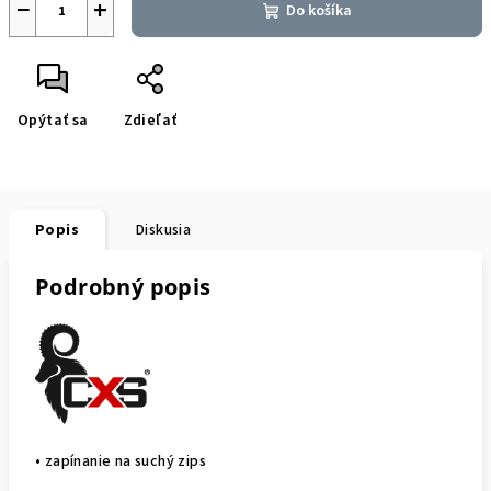
−
+
Do košíka
Opýtať sa
Zdieľať
Popis
Diskusia
Podrobný popis
• zapínanie na suchý zips