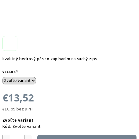
kvalitný bedrový pás so zapínaním na suchý zips
VEĽKOSŤ
€13,52
€10,99 bez DPH
Jednotková
Zvoľte variant
cena:
Kód:
Zvoľte variant