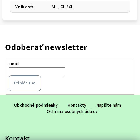
Veľkosť
:
M-L, XL-2XL
Odoberať newsletter
Email
Prihlásiť sa
Z
á
Obchodné podmienky
Kontakty
Napíšte nám
Ochrana osobných údajov
p
ä
t
Kontakt