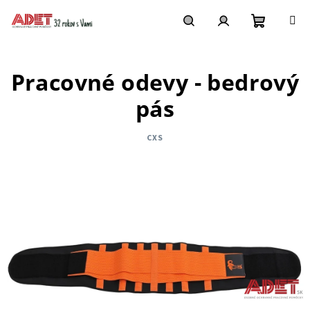
Prejsť
na
obsah
Nákupn
Hľadať
Prihlásenie
Pracovné odevy - bedrový
košík
pás
CXS