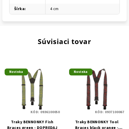
Šírka
:
4 cm
Súvisiaci tovar
Novinka
Novinka
KÓD:
0936100050
KÓD:
0937100067
Traky BENNONKY Fish
Traky BENNONKY Tool
Braces green - DOPREDAJ
Braces black orange -