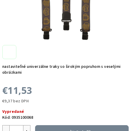
nastaviteľné univerzálne traky so širokým popruhom s veselými
obrázkami
€11,53
€9,37 bez DPH
Jednotková
Vypredané
cena:
Kód:
0935100068