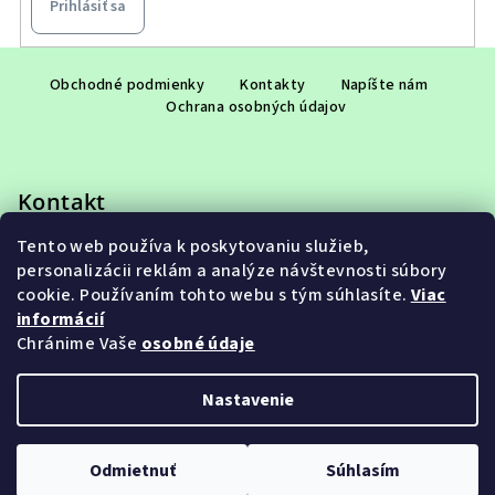
Prihlásiť sa
Z
á
Obchodné podmienky
Kontakty
Napíšte nám
Ochrana osobných údajov
p
ä
t
Kontakt
i
e
Tento web používa k poskytovaniu služieb,
eshop
@
adet.sk
personalizácii reklám a analýze návštevnosti súbory
+421 948 953 910
cookie. Používaním tohto webu s tým súhlasíte.
Viac
informácií
Chránime Vaše
osobné údaje
Nastavenie
Copyright 2026
ADET SK s.r.o.
. Všetky práva vyhradené.
Upraviť nastavenie cookies
Odmietnuť
Súhlasím