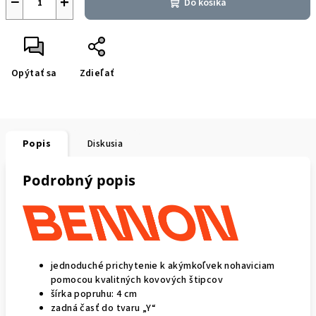
−
+
Do košíka
Opýtať sa
Zdieľať
Popis
Diskusia
Podrobný popis
jednoduché prichytenie k akýmkoľvek nohaviciam
pomocou kvalitných kovových štipcov
šírka popruhu: 4 cm
zadná časť do tvaru „Y“