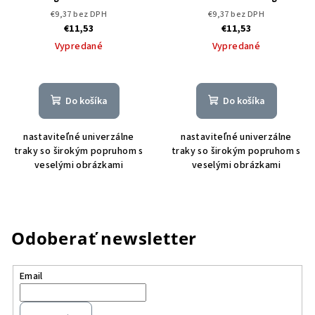
DOPREDAJ
€9,37 bez DPH
€9,37 bez DPH
€11,53
€11,53
Vypredané
Vypredané
Do košíka
Do košíka
nastaviteľné univerzálne
nastaviteľné univerzálne
traky so širokým popruhom s
traky so širokým popruhom s
veselými obrázkami
veselými obrázkami
Odoberať newsletter
Email