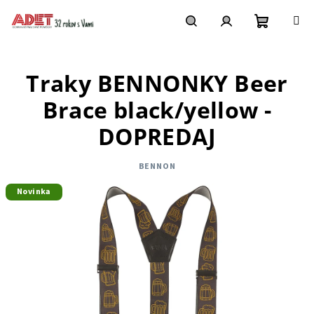
Prejsť
na
obsah
Nákupn
Hľadať
Prihlásenie
Traky BENNONKY Beer
košík
Brace black/yellow -
DOPREDAJ
BENNON
Novinka