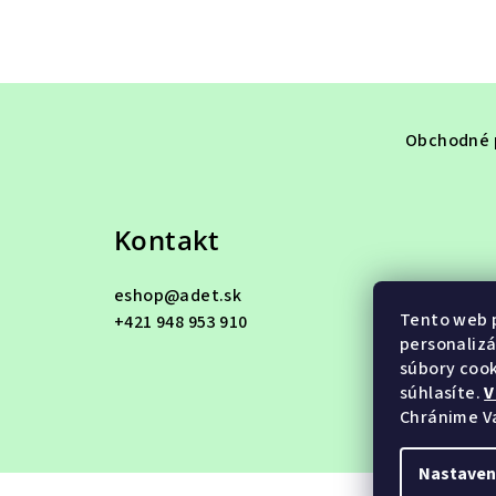
Z
á
Obchodné 
p
ä
Kontakt
t
eshop
@
adet.sk
i
Tento web p
+421 948 953 910
e
personalizá
súbory cook
súhlasíte.
V
Chránime V
Nastaven