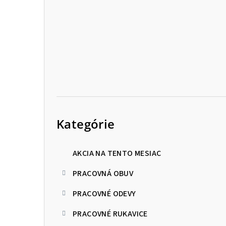
p
a
n
e
l
Preskočiť
kategórie
Kategórie
AKCIA NA TENTO MESIAC
PRACOVNÁ OBUV
PRACOVNÉ ODEVY
PRACOVNÉ RUKAVICE