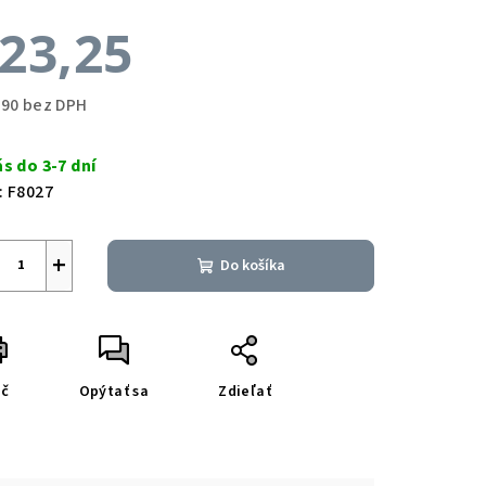
23,25
,90 bez DPH
notková
a:
ás do 3-7 dní
:
F8027
+
Do košíka
ač
Opýtať sa
Zdieľať