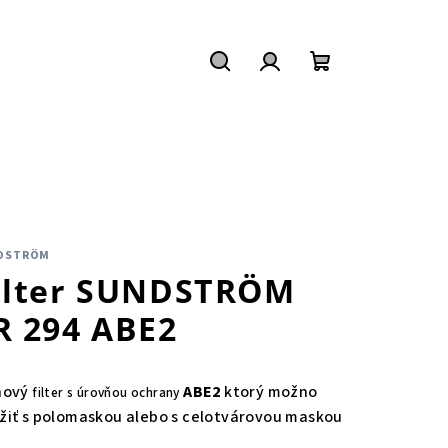
Hľadať
Prihlásenie
Nákupný
košík
DSTRÖM
ilter SUNDSTRÖM
R 294 ABE2
nový
ABE2
ktorý možno
filter s úrovňou ochrany
žiť s
polomaskou alebo s celotvárovou maskou