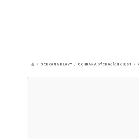
Prejsť
na
obsah
/
OCHRANA HLAVY
/
OCHRANA DÝCHACÍCH CIEST
/
DOMOV
B
o
č
n
ý