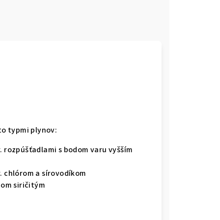
to typmi plynov:
r. rozpúšťadlami s bodom varu vyšším
r. chlórom a sírovodíkom
dom siričitým