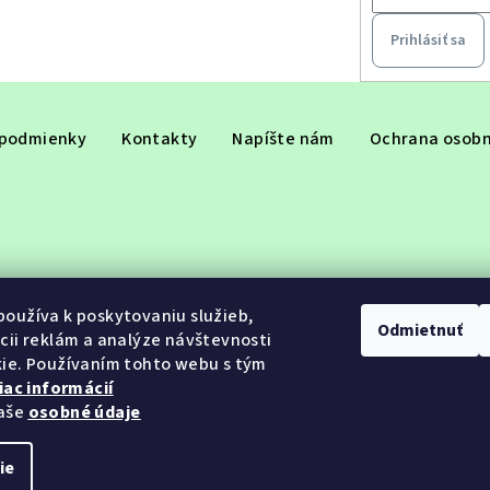
Prihlásiť sa
podmienky
Kontakty
Napíšte nám
Ochrana osobn
oužíva k poskytovaniu služieb,
Odmietnuť
cii reklám a analýze návštevnosti
ie. Používaním tohto webu s tým
iac informácií
aše
osobné údaje
ie