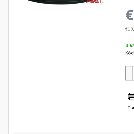
€
€18
Jed
cen
U V
Kód
−
Tl