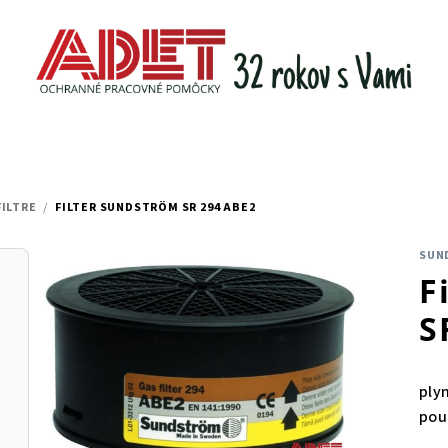
FILTRE
/
FILTER SUNDSTRÖM SR 294 ABE2
SUN
F
S
ply
pou