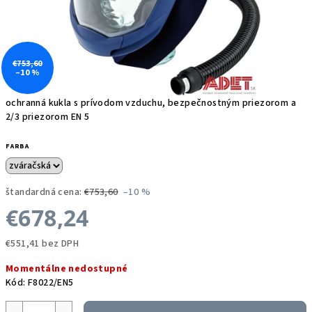
€753,60
–10 %
ochranná kukla s prívodom vzduchu, bezpečnostným priezorom a
2/3 priezorom EN 5
FARBA
štandardná cena:
€753,60
–10 %
€678,24
€551,41 bez DPH
Jednotková
Momentálne nedostupné
cena:
Kód:
F8022/EN5