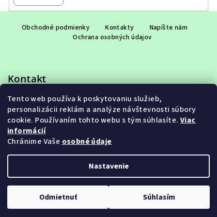
Z
á
Obchodné podmienky
Kontakty
Napíšte nám
Ochrana osobných údajov
p
ä
t
Kontakt
i
e
Tento web používa k poskytovaniu služieb,
eshop
@
adet.sk
personalizácii reklám a analýze návštevnosti súbory
+421 948 953 910
cookie. Používaním tohto webu s tým súhlasíte.
Viac
informácií
Chránime Vaše
osobné údaje
Nastavenie
Copyright 2026
ADET SK s.r.o.
. Všetky práva vyhradené.
Upraviť nastavenie cookies
Odmietnuť
Súhlasím
Vytvoril Shoptet