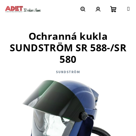
Prejsť
na
obsah
Nákupn
Hľadať
Prihlásenie
Ochranná kukla
košík
SUNDSTRÖM SR 588-/SR
580
SUNDSTRÖM