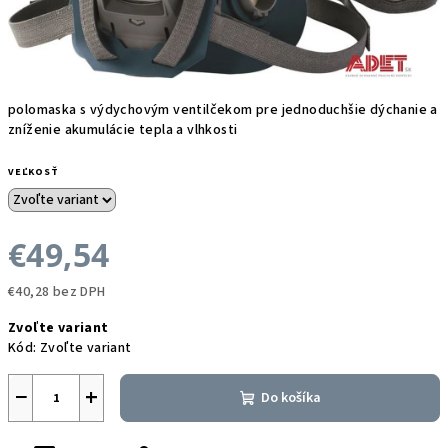
polomaska s výdychovým ventilčekom pre jednoduchšie dýchanie a
zníženie akumulácie tepla a vlhkosti
VEĽKOSŤ
€49,54
€40,28 bez DPH
Jednotková
Zvoľte variant
cena:
Kód:
Zvoľte variant
−
+
Do košíka