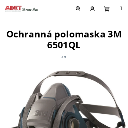
Prejsť
na
obsah
Nákupn
Hľadať
Prihlásenie
Ochranná polomaska 3M
košík
6501QL
3M