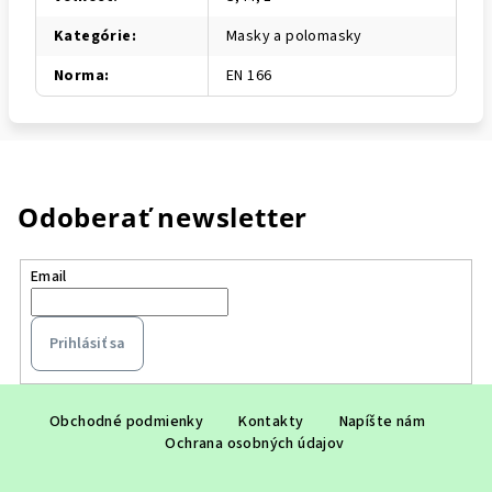
Kategórie
:
Masky a polomasky
Norma
:
EN 166
Odoberať newsletter
Email
Prihlásiť sa
Z
á
Obchodné podmienky
Kontakty
Napíšte nám
Ochrana osobných údajov
p
ä