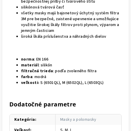
bezpečnostnej prilby či tvárového štítu
silikónová tvárová časť
všetky masky majú bajonetový úchytný systém filtra
3M pre bezpečné, zaistené upevnenie a umožňujúce
využitie širokej škály filtrov proti plynom, výparom a
jemným časticiam
široká škála príslušenstva a náhradných dielov
norma
: EN 166
materiál
: silikón
filtračná trieda
: podľa zvoleného filtra
farba
: modrá
veľkosti:
S (6501QL), M (6502QL), L (6503QL)
Dodatočné parametre
Kategória
:
Masky a polomasky
Veľkosť
:
S, M, L