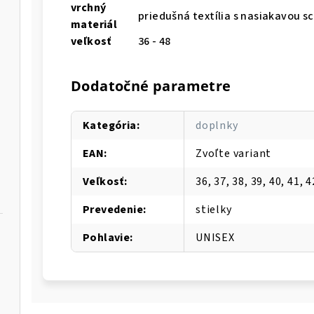
vrchný
priedušná textília s nasiakavou 
materiál
veľkosť
36 - 48
Dodatočné parametre
Kategória
:
doplnky
EAN
:
Zvoľte variant
Veľkosť
:
36, 37, 38, 39, 40, 41, 4
Prevedenie
:
stielky
Pohlavie
:
UNISEX