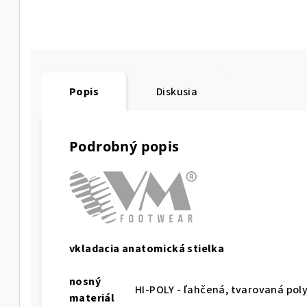
Popis
Diskusia
Podrobný popis
vkladacia anatomická stielka
nosný
HI-POLY - ľahčená, tvarovaná po
materiál