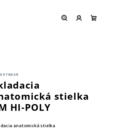
Hľadať
Prihlásenie
Nákupný
košík
FOOTWEAR
kladacia
natomická stielka
M HI-POLY
adacia anatomická stielka