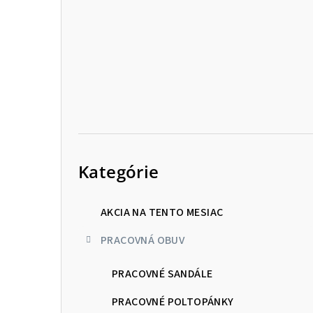
p
a
n
e
l
Preskočiť
kategórie
Kategórie
AKCIA NA TENTO MESIAC
PRACOVNÁ OBUV
PRACOVNÉ SANDÁLE
PRACOVNÉ POLTOPÁNKY