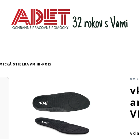
ICKÁ STIELKA VM HI-POLY
VM 
v
a
V
vkl