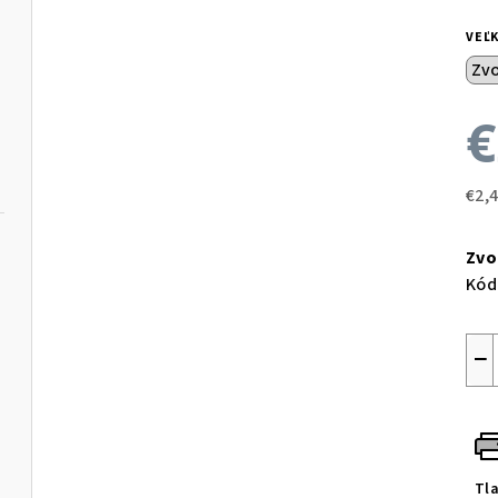
VEĽ
€
€2,
Jed
cen
Zvo
Kód
−
Tl