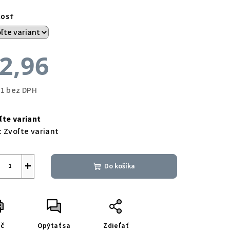
KOSŤ
2,96
41 bez DPH
notková
a:
ľte variant
:
Zvoľte variant
+
Do košíka
ač
Opýtať sa
Zdieľať