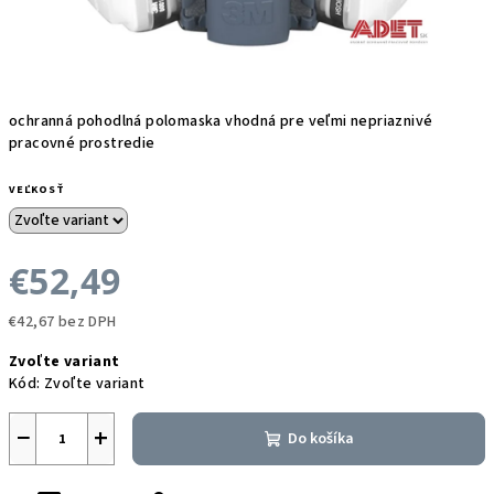
ochranná pohodlná polomaska vhodná pre veľmi nepriaznivé
pracovné prostredie
VEĽKOSŤ
€52,49
€42,67 bez DPH
Jednotková
Zvoľte variant
cena:
Kód:
Zvoľte variant
−
+
Do košíka