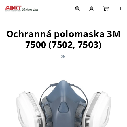
Prejsť
na
obsah
Nákupn
Hľadať
Prihlásenie
Ochranná polomaska 3M
košík
7500 (7502, 7503)
3M