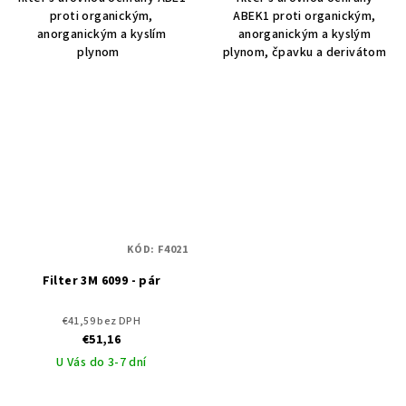
proti organickým,
ABEK1 proti organickým,
anorganickým a kyslím
anorganickým a kyslým
plynom
plynom, čpavku a derivátom
KÓD:
F4021
Filter 3M 6099 - pár
€41,59 bez DPH
€51,16
U Vás do 3-7 dní