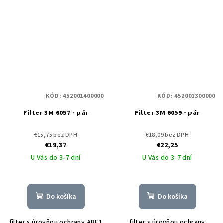
KÓD:
452001400000
KÓD:
452001300000
Filter 3M 6057 - pár
Filter 3M 6059 - pár
€15,75 bez DPH
€18,09 bez DPH
€19,37
€22,25
U Vás do 3-7 dní
U Vás do 3-7 dní
Do košíka
Do košíka
filter s úrovňou ochrany ABE1
filter s úrovňou ochrany