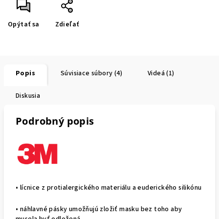
Opýtať sa
Zdieľať
Popis
Súvisiace súbory (4)
Videá (1)
Diskusia
Podrobný popis
• lícnice z protialergického materiálu a euderického silikónu
• náhlavné pásky umožňujú zložiť masku bez toho aby
musela byť odložená