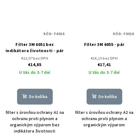
KÓD:
F4014
KÓD:
F4016
Filter 3M 6051 bez
Filter 3M 6055 - pár
indikátora životnosti - pár
€12,07 bez DPH
€14,15 bez DPH
€14,85
€17,41
U Vás do 3-7 dní
U Vás do 3-7 dní
Do košíka
Do košíka
filter s úrovňou ochrany A1 na
filter s úrovňou ochrany A2 na
ochranu proti plynom a
ochranu proti plynom a
organickým výparom bez
organickým výparom
indikátora životnosti