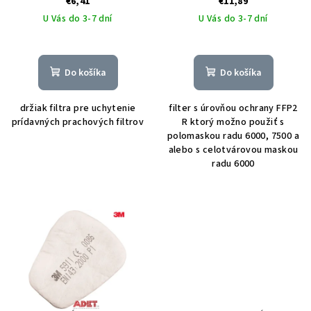
€6,41
€11,89
U Vás do 3-7 dní
U Vás do 3-7 dní
Do košíka
Do košíka
držiak filtra pre uchytenie
filter s úrovňou ochrany FFP2
prídavných prachových filtrov
R ktorý možno použiť s
polomaskou radu 6000, 7500 a
alebo s celotvárovou maskou
radu 6000