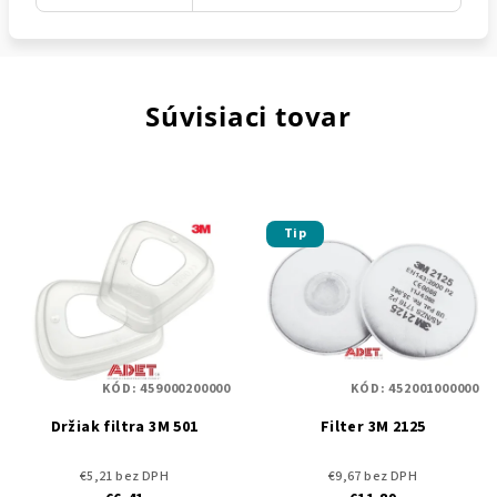
Súvisiaci tovar
Tip
KÓD:
459000200000
KÓD:
452001000000
Držiak filtra 3M 501
Filter 3M 2125
€5,21 bez DPH
€9,67 bez DPH