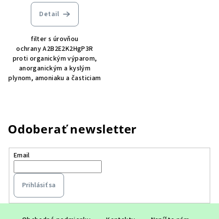
Detail
filter s úrovňou
ochrany A2B2E2K2HgP3R
proti organickým výparom,
anorganickým a kyslým
plynom, amoniaku a časticiam
Odoberať newsletter
Email
Prihlásiť sa
Z