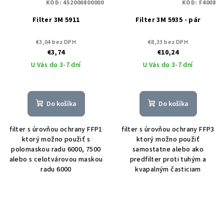
KÓD:
452000800000
KÓD:
F4008
Filter 3M 5911
Filter 3M 5935 - pár
€3,04 bez DPH
€8,33 bez DPH
€3,74
€10,24
U Vás do 3-7 dní
U Vás do 3-7 dní
Do košíka
Do košíka
filter s úrovňou ochrany FFP1
filter s úrovňou ochrany FFP3
ktorý možno použiť s
ktorý možno použiť
polomaskou radu 6000, 7500
samostatne alebo ako
alebo s celotvárovou maskou
predfilter proti tuhým a
radu 6000
kvapalným časticiam