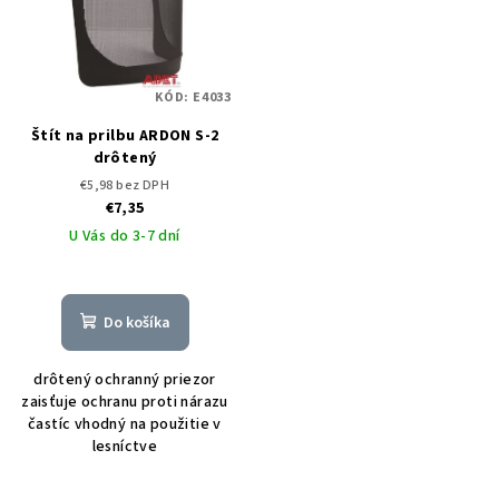
KÓD:
E4033
Štít na prilbu ARDON S-2
drôtený
€5,98 bez DPH
€7,35
U Vás do 3-7 dní
Do košíka
drôtený ochranný priezor
zaisťuje ochranu proti nárazu
častíc vhodný na použitie v
lesníctve