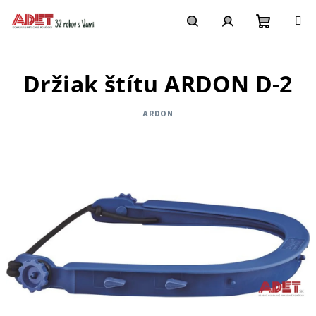
Prejsť
na
obsah
Nákupn
Hľadať
Prihlásenie
Držiak štítu ARDON D-2
košík
ARDON