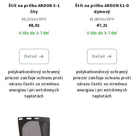
Štít na prilbu ARDON S-1
Štít na prilbu ARDON S1-D
číry
dymový
€6,52 bez DPH
€5,86 bez DPH
€8,02
€7,21
U Vás do 3-7 dní
U Vás do 3-7 dní
Detail
Detail
polykarbonátový ochranný
polykarbonátový ochranný
priezor zaisťuje ochranu proti
priezor zaisťuje ochranu proti
nárazu častíc so strednou
nárazu častíc so strednou
energiou i pri extrémnych
energiou i pri extrémnych
teplotách
teplotách