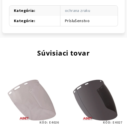
Kategória
:
ochrana zraku
Kategórie
:
Príslušenstvo
Súvisiaci tovar
KÓD:
E4026
KÓD:
E4027