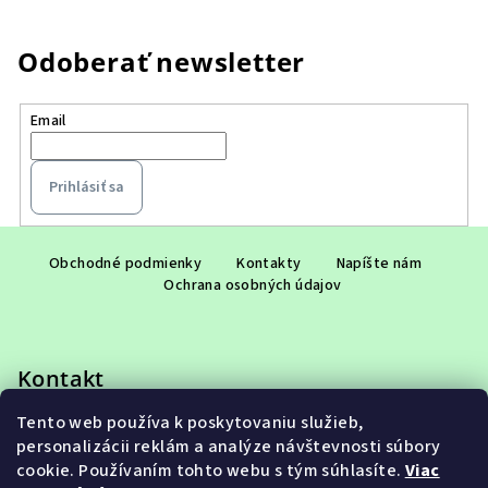
Odoberať newsletter
Email
Prihlásiť sa
Z
á
Obchodné podmienky
Kontakty
Napíšte nám
Ochrana osobných údajov
p
ä
t
Kontakt
i
e
Tento web používa k poskytovaniu služieb,
eshop
@
adet.sk
personalizácii reklám a analýze návštevnosti súbory
+421 948 953 910
cookie. Používaním tohto webu s tým súhlasíte.
Viac