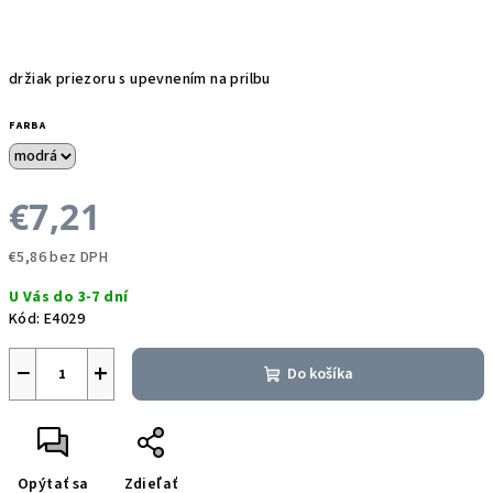
držiak priezoru s upevnením na prilbu
FARBA
€7,21
€5,86 bez DPH
Jednotková
U Vás do 3-7 dní
cena:
Kód:
E4029
−
+
Do košíka
Opýtať sa
Zdieľať