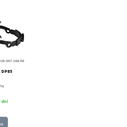
320-007-166-00
ž DP85
DPH
 dní
ka