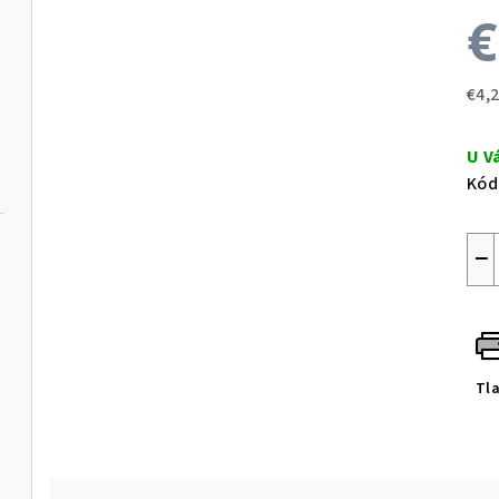
€
€4,
Jed
cen
U V
Kód
−
Tl