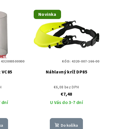
Novinka
:
432000500000
KÓD:
4320-007-166-00
t VC85
Náhlavný kríž DP85
H
€6,08 bez DPH
€7,48
 dní
U Vás do 3-7 dní
ka
Do košíka