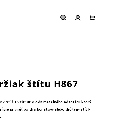
Hľadať
Prihlásenie
Nákupný
košík
ržiak štítu H867
iak štítu vrátane
odnímateľného adaptéru ktorý
ňuje pripnúť polykarbonátový alebo drôtený štít k
e