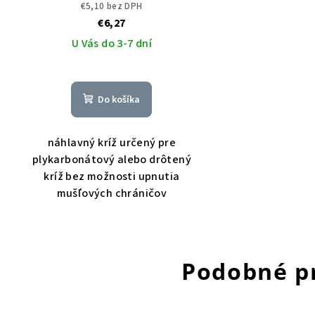
€5,10 bez DPH
€6,27
U Vás do 3-7 dní
Do košíka
náhlavný kríž určený pre
plykarbonátový alebo drôtený
kríž bez možnosti upnutia
mušľových chráničov
Podobné p