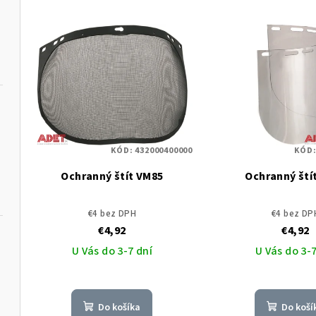
KÓD:
432000400000
KÓD
Ochranný štít VM85
Ochranný ští
€4 bez DPH
€4 bez DP
€4,92
€4,92
U Vás do 3-7 dní
U Vás do 3-7
Do košíka
Do koší