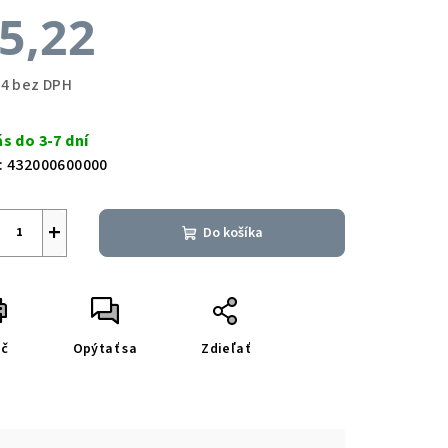
5,22
24 bez DPH
notková
a:
ás do 3-7 dní
:
432000600000
+
Do košíka
ač
Opýtať sa
Zdieľať