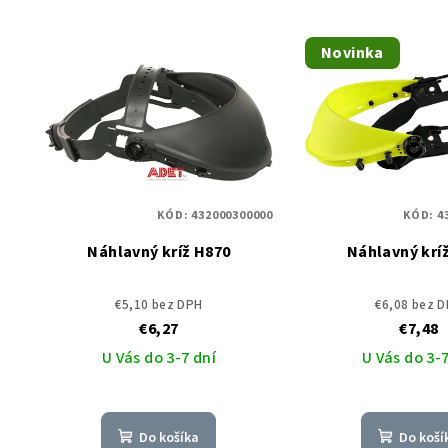
Novinka
KÓD:
432000300000
KÓD:
4
Náhlavný kríž H870
Náhlavný krí
€5,10 bez DPH
€6,08 bez 
€6,27
€7,48
U Vás do 3-7 dní
U Vás do 3-7
Do košíka
Do koší