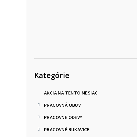
p
a
n
e
l
Preskočiť
kategórie
Kategórie
AKCIA NA TENTO MESIAC
PRACOVNÁ OBUV
PRACOVNÉ ODEVY
PRACOVNÉ RUKAVICE