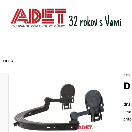
TU H867
CXS
D
drž
umož
prilb