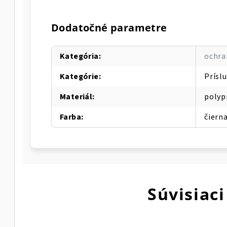
Dodatočné parametre
Kategória
:
ochra
Kategórie
:
Prísl
Materiál
:
polyp
Farba
:
čiern
Súvisiaci