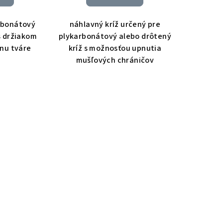
rbonátový
náhlavný kríž určený pre
 s držiakom
plykarbonátový alebo drôtený
nu tváre
kríž s možnosťou upnutia
mušľových chráničov