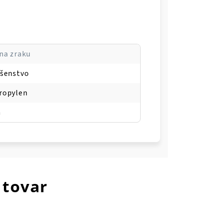
na zraku
ušenstvo
ropylen
a
 tovar