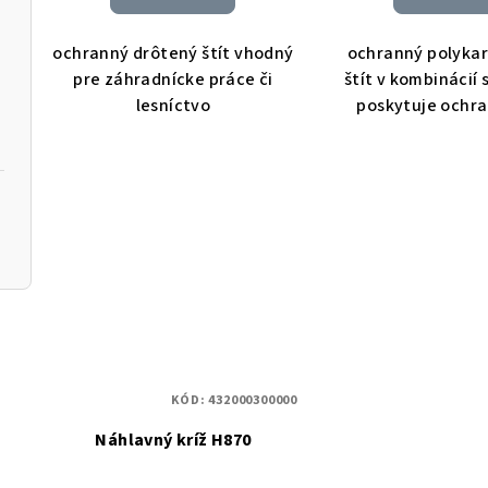
ochranný drôtený štít vhodný
ochranný polyka
pre záhradnícke práce či
štít v kombinácií
lesníctvo
poskytuje ochra
KÓD:
432000300000
Náhlavný kríž H870