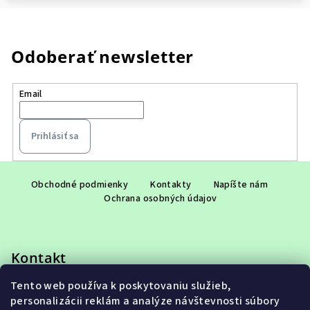
Odoberať newsletter
Email
Prihlásiť sa
Z
á
Obchodné podmienky
Kontakty
Napíšte nám
Ochrana osobných údajov
p
ä
t
Kontakt
i
e
Tento web používa k poskytovaniu služieb,
eshop
@
adet.sk
personalizácii reklám a analýze návštevnosti súbory
+421 948 953 910