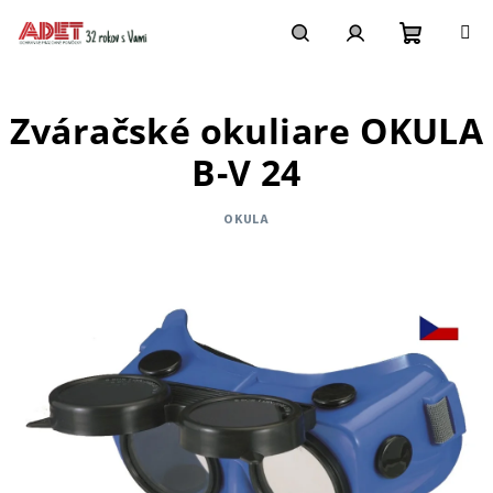
Prejsť
na
obsah
Nákupn
Hľadať
Prihlásenie
Zváračské okuliare OKULA
košík
B-V 24
OKULA