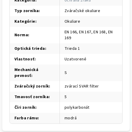
Kategória
:
ochrana zraku
Typ zorníka
:
Zváračské okuliare
Kategórie
:
Okuliare
EN 166, EN 167, EN 168, EN
Norma
:
169
Optická trieda
:
Trieda 1
Vlastnosť
:
Uzatvorené
Mechanická
S
pevnosť
:
Zváračský zorník
:
zvárací SVAR filter
Tmavosť zorníka
:
5
Číri zorník
:
polykarbonát
Farba rámu
:
modrá