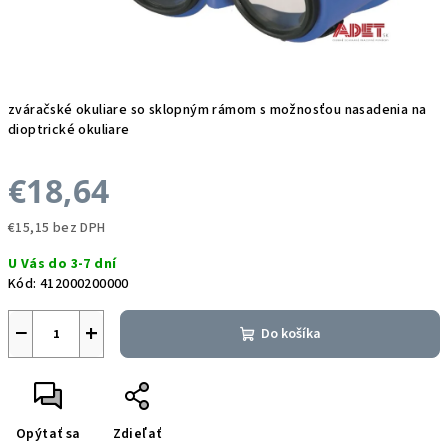
zváračské okuliare so sklopným rámom s možnosťou nasadenia na
dioptrické okuliare
€18,64
€15,15 bez DPH
Jednotková
U Vás do 3-7 dní
cena:
Kód:
412000200000
−
+
Do košíka
Opýtať sa
Zdieľať