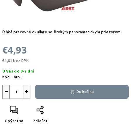
ľahké pracovné okuliare so širokým panoramatickým priezorom
€4,93
€4,01 bez DPH
Jednotková
U Vás do 3-7 dní
cena:
Kód:
E4058
−
+
Do košíka
Opýtať sa
Zdieľať