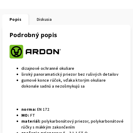
Popis
Diskusia
Podrobný popis
dizajnové ochranné okuliare
široký panoramatický priezor bez rušivých detailov
gumové konce rúčok, vďaka ktorým okuliare
dokonale sadnú a nezošmykujú sa
norma:
EN 172
MO:
FT
materiál:
polykarbonátový priezor, polykarbonátové
rúčky s mäkkým zakončením