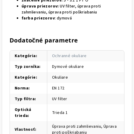
značenie priezorov:
5 - 3.1 1 FT O
úprava priezorov:
UV filter, úprava proti
zahmlievaniu, úprava proti poškriabaniu
farba
priezorov
: dymová
Dodatočné parametre
Kategória
:
Ochranné okuliare
Typ zorníka
:
Dymové okuliare
Kategórie
:
Okuliare
Norma
:
EN 172
Typ filtra
:
UV filter
Optická
Trieda 1
trieda
:
Úprava proti zahmlievaniu, Úprava
Vlastnosť
:
proti poškriabaniu