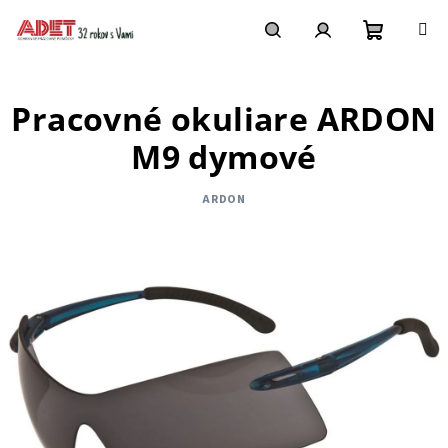
Prejsť
na
obsah
Nákupn
Hľadať
Prihlásenie
Pracovné okuliare ARDON
košík
M9 dymové
ARDON