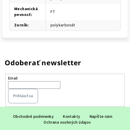
Mechanická
FT
pevnosť
:
Zorník
:
polykarbonát
Odoberať newsletter
Email
Prihlásiť sa
Z
á
Obchodné podmienky
Kontakty
Napíšte nám
Ochrana osobných údajov
p