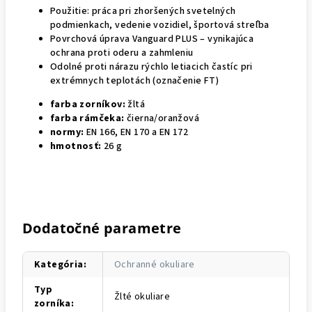
Použitie: práca pri zhoršených svetelných
podmienkach, vedenie vozidiel, športová streľba
Povrchová úprava Vanguard PLUS – vynikajúca
ochrana proti oderu a zahmleniu
Odolné proti nárazu rýchlo letiacich častíc pri
extrémnych teplotách (označenie FT)
farba zorníkov:
žltá
farba rámčeka:
čierna/oranžová
normy:
EN 166, EN 170 a EN 172
hmotnosť:
26 g
Dodatočné parametre
Kategória
:
Ochranné okuliare
Typ
Žlté okuliare
zorníka
: