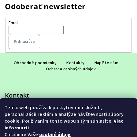
Odoberať newsletter
Email
Prihlásiť sa
Z
á
Obchodné podmienky
Kontakty
Napíšte nám
Ochrana osobných údajov
p
ä
t
Kontakt
i
e
Tento web používa k poskytovaniu služieb,
eshop
@
adet.sk
personalizácii reklám a analýze návštevnosti súbory
+421 948 953 910
cookie. Používaním tohto webu s tým súhlasíte.
Viac
informácií
Chránime Vaše
osobné údaje