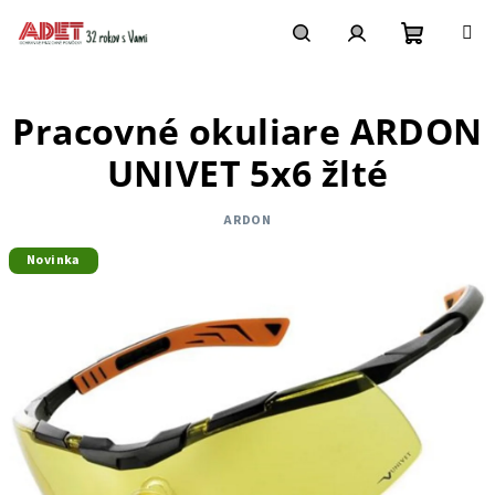
Prejsť
na
obsah
Nákupn
Hľadať
Prihlásenie
Pracovné okuliare ARDON
košík
UNIVET 5x6 žlté
ARDON
Novinka