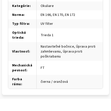
Kategórie
:
Okuliare
Norma
:
EN 166, EN 170, EN 172
Typ filtra
:
UV filter
Optická
Trieda 1
trieda
:
Nastaviteľné bočnice, Úprava proti
Vlastnosť
:
zahmlievaniu, Úprava proti
poškriabaniu
Mechanická
FT
pevnosť
:
Farba
čierna / oranžová
rámu
: