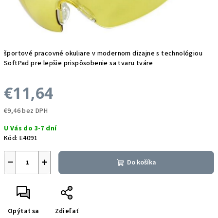
športové pracovné okuliare v modernom dizajne s technológiou
SoftPad pre lepšie prispôsobenie sa tvaru tváre
€11,64
€9,46 bez DPH
Jednotková
U Vás do 3-7 dní
cena:
Kód:
E4091
−
+
Do košíka
Opýtať sa
Zdieľať