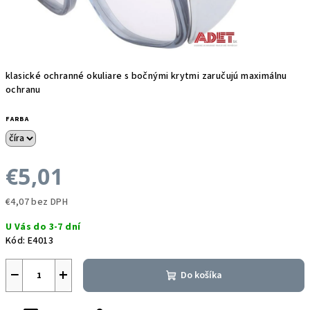
klasické ochranné okuliare s bočnými krytmi zaručujú maximálnu
ochranu
FARBA
€5,01
€4,07 bez DPH
Jednotková
U Vás do 3-7 dní
cena:
Kód:
E4013
−
+
Do košíka