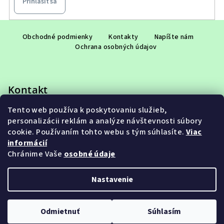
Prihlásiť sa
Z
á
Obchodné podmienky
Kontakty
Napíšte nám
Ochrana osobných údajov
p
ä
t
Kontakt
i
e
Tento web používa k poskytovaniu služieb,
eshop
@
adet.sk
personalizácii reklám a analýze návštevnosti súbory
+421 948 953 910
cookie. Používaním tohto webu s tým súhlasíte.
Viac
informácií
Chránime Vaše
osobné údaje
Nastavenie
Copyright 2026
ADET SK s.r.o.
. Všetky práva vyhradené.
Upraviť nastavenie cookies
Odmietnuť
Súhlasím
Vytvoril Shoptet