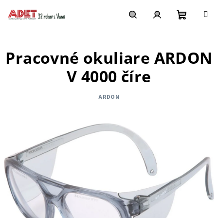
Prejsť
na
obsah
Nákupn
Hľadať
Prihlásenie
Pracovné okuliare ARDON
košík
V 4000 číre
ARDON