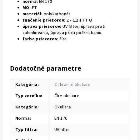
norma:
EN 170
MO:
FT
materiál:
polykarbonát
značenie priezorov:
2 - 1.2 1 FT O
úprava priezorov:
UV filter, úprava proti
zahmlievaniu, úprava proti poškriabaniu
farba
priezorov
: číra
Dodatočné parametre
Kategória
:
Ochranné okuliare
Typ zorníka
:
Číre okuliare
Kategórie
:
Okuliare
Norma
:
EN 170
Typ filtra
:
UV filter