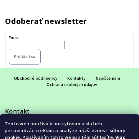
Odoberať newsletter
Email
Prihlásiť sa
Z
á
Obchodné podmienky
Kontakty
Napíšte nám
Ochrana osobných údajov
p
ä
t
Kontakt
i
e
Tento web používa k poskytovaniu služieb,
eshop
@
adet.sk
personalizácii reklám a analýze návštevnosti súbory
+421 948 953 910
cookie. Používaním tohto webu s tým súhlasíte.
Viac