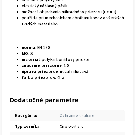
elastický náhlavný pásik
možnosť objednania náhradného priezoru (E3011)
použitie pri mechanickom obrábaní kovov a všetkých
tvrdých materiálov
norma
: EN 170
MO
: S
materiál
: polykarbonátový priezor
značenie
priezorov
: 1 S
úprava
priezorov
: nezahmlievavá
farba
priezorov
: číra
Dodatočné parametre
Kategória
:
Ochranné okuliare
Typ zorníka
:
Číre okuliare