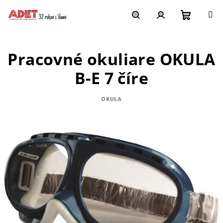
Prejsť
na
obsah
Nákupn
Hľadať
Prihlásenie
Pracovné okuliare OKULA
košík
B-E 7 číre
OKULA