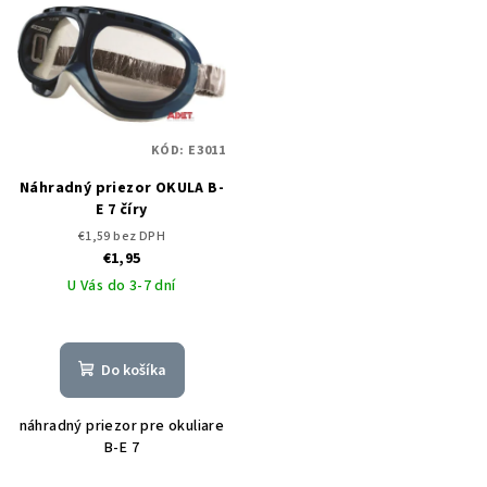
KÓD:
E3011
Náhradný priezor OKULA B-
E 7 číry
€1,59 bez DPH
€1,95
U Vás do 3-7 dní
Do košíka
náhradný priezor pre okuliare
B-E 7