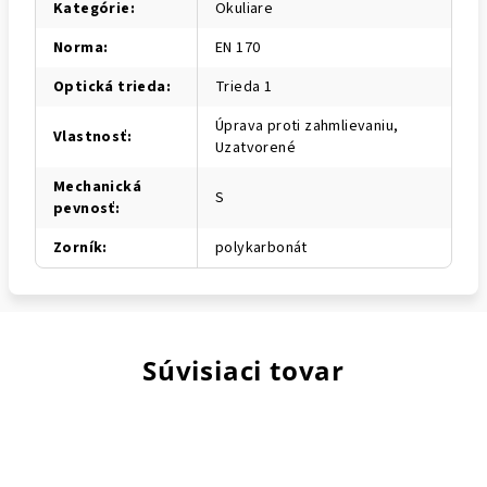
Kategórie
:
Okuliare
Norma
:
EN 170
Optická trieda
:
Trieda 1
Úprava proti zahmlievaniu,
Vlastnosť
:
Uzatvorené
Mechanická
S
pevnosť
:
Zorník
:
polykarbonát
Súvisiaci tovar