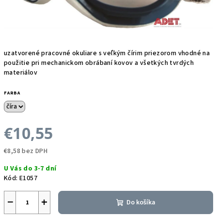
uzatvorené pracovné okuliare s veľkým čírim priezorom vhodné na
použitie pri mechanickom obrábaní kovov a všetkých tvrdých
materiálov
FARBA
€10,55
€8,58 bez DPH
Jednotková
U Vás do 3-7 dní
cena:
Kód:
E1057
−
+
Do košíka