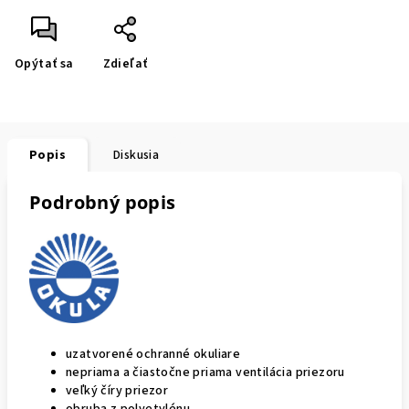
Opýtať sa
Zdieľať
Popis
Diskusia
Podrobný popis
uzatvorené ochranné okuliare
nepriama a čiastočne priama ventilácia priezoru
veľký číry priezor
obruba z polyetylénu