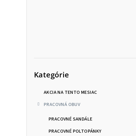
p
a
n
e
l
Preskočiť
kategórie
Kategórie
AKCIA NA TENTO MESIAC
PRACOVNÁ OBUV
PRACOVNÉ SANDÁLE
PRACOVNÉ POLTOPÁNKY