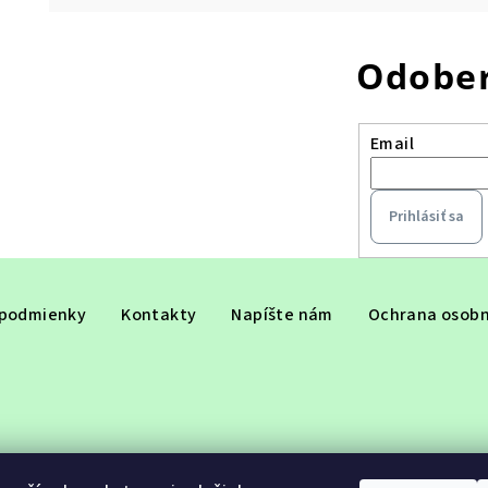
Odober
Email
Prihlásiť sa
podmienky
Kontakty
Napíšte nám
Ochrana osobn