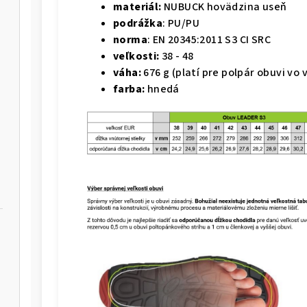
materiál:
NUBUCK hovädzina useň
podrážka
: PU/PU
norma
: EN 20345:2011 S3 CI SRC
veľkosti:
38 - 48
váha:
676 g (platí pre polpár obuvi vo 
farba:
hnedá