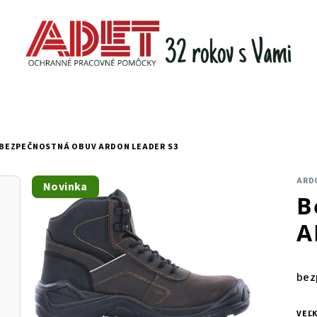
BEZPEČNOSTNÁ OBUV ARDON LEADER S3
ARD
Novinka
B
A
bez
VEĽ