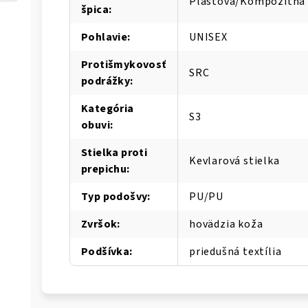
Plastová/Kompozitná 
špica
:
Pohlavie
:
UNISEX
Protišmykovosť
SRC
podrážky
:
Kategória
S3
obuvi
:
Stielka proti
Kevlarová stielka
prepichu
:
Typ podošvy
:
PU/PU
Zvršok
:
hovädzia koža
Podšívka
:
priedušná textília