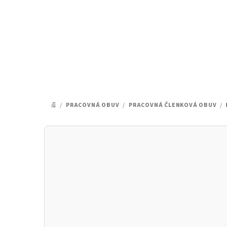
Prejsť
na
obsah
/
PRACOVNÁ OBUV
/
PRACOVNÁ ČLENKOVÁ OBUV
/
DOMOV
B
o
č
n
ý