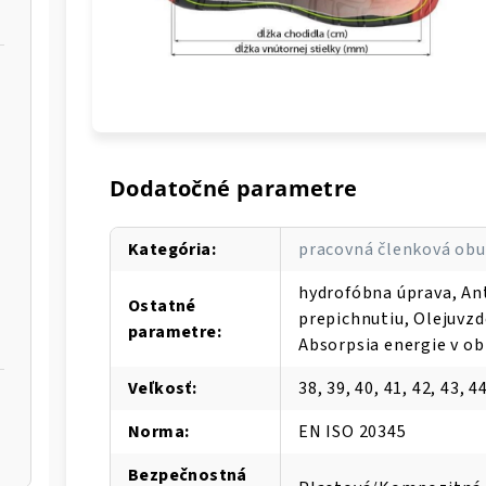
Dodatočné parametre
Kategória
:
pracovná členková obu
hydrofóbna úprava, An
Ostatné
prepichnutiu, Olejuvzd
parametre
:
Absorpsia energie v ob
Veľkosť
:
38, 39, 40, 41, 42, 43, 4
Norma
:
EN ISO 20345
Bezpečnostná