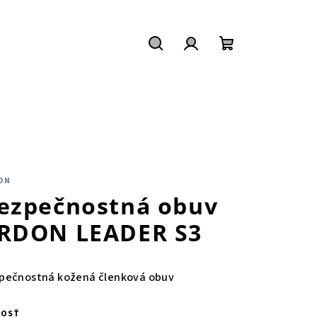
Hľadať
Prihlásenie
Nákupný
košík
ON
ezpečnostná obuv
RDON LEADER S3
pečnostná kožená členková obuv
KOSŤ