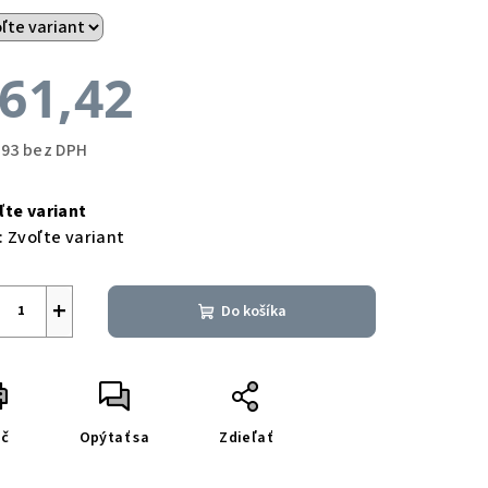
61,42
,93 bez DPH
notková
a:
ľte variant
:
Zvoľte variant
+
Do košíka
ač
Opýtať sa
Zdieľať