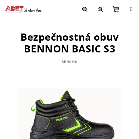
Prejsť
na
obsah
Nákupn
Hľadať
Prihlásenie
Bezpečnostná obuv
košík
BENNON BASIC S3
BENNON