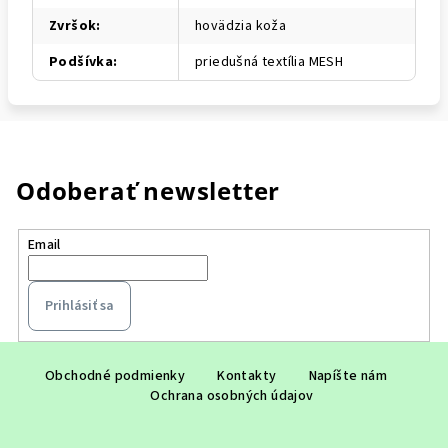
Zvršok
:
hovädzia koža
Podšívka
:
priedušná textília MESH
Odoberať newsletter
Email
Prihlásiť sa
Z
á
Obchodné podmienky
Kontakty
Napíšte nám
Ochrana osobných údajov
p
ä