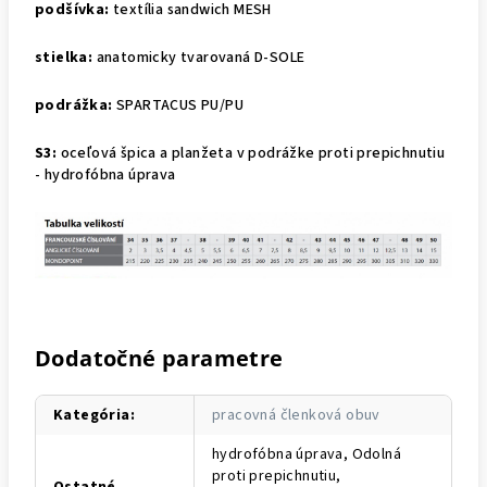
podšívka:
textília sandwich MESH
stielka:
anatomicky tvarovaná D-SOLE
podrážka:
SPARTACUS PU/PU
S3:
oceľová špica a planžeta v podrážke proti prepichnutiu
- hydrofóbna úprava
Dodatočné parametre
Kategória
:
pracovná členková obuv
hydrofóbna úprava, Odolná
proti prepichnutiu,
Ostatné