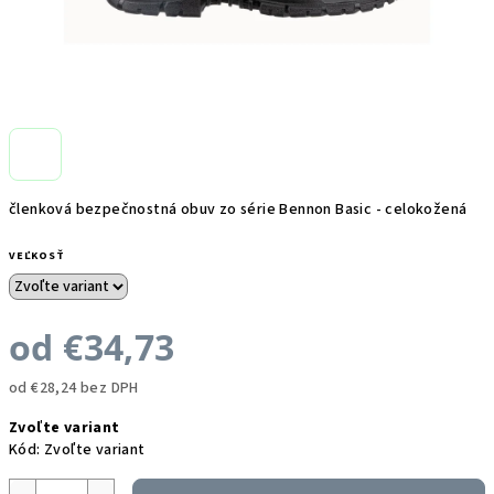
členková bezpečnostná obuv zo série Bennon Basic - celokožená
VEĽKOSŤ
od
€34,73
od
€28,24
bez DPH
Jednotková
Zvoľte variant
cena:
Kód:
Zvoľte variant