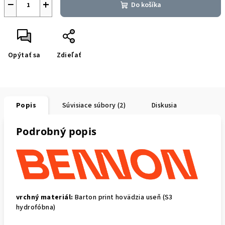
−
+
Do košíka
Opýtať sa
Zdieľať
Popis
Súvisiace súbory (2)
Diskusia
Podrobný popis
vrchný materiál:
Barton print hovädzia useň (S3
hydrofóbna)