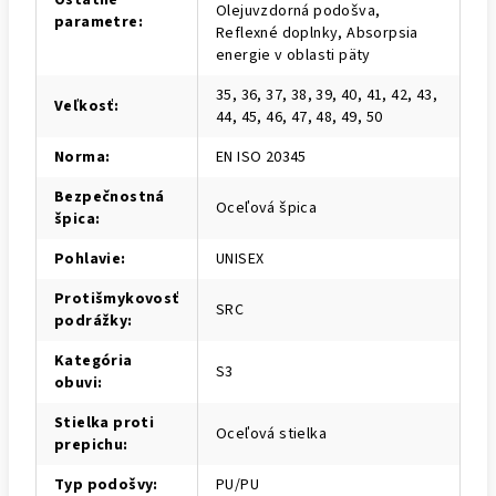
Olejuvzdorná podošva,
parametre
:
Reflexné doplnky, Absorpsia
energie v oblasti päty
35, 36, 37, 38, 39, 40, 41, 42, 43,
Veľkosť
:
44, 45, 46, 47, 48, 49, 50
Norma
:
EN ISO 20345
Bezpečnostná
Oceľová špica
špica
:
Pohlavie
:
UNISEX
Protišmykovosť
SRC
podrážky
:
Kategória
S3
obuvi
:
Stielka proti
Oceľová stielka
prepichu
:
Typ podošvy
:
PU/PU