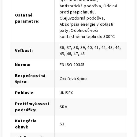
hydrofóbna úprava,
Antistatická podošva, Odolná
proti prepichnutiu,
Ostatné
Olejuvzdorná podošva,
parametre
:
Absorpsia energie v oblasti
päty, Odolnosť voči
kontaktnému teplu do 300°C
36, 37, 38, 39, 40, 41, 42, 43, 44,
Veľkosť
:
45, 46, 47, 48
Norma
:
EN ISO 20345
Bezpečnostná
Oceľová špica
špica
:
Pohlavie
:
UNISEX
Protišmykovosť
SRA
podrážky
:
Kategória
S3
obuvi
: