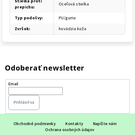
Stielka proti
Oceľová stielka
prepichu
:
Typ podošvy
:
PU/guma
Zvršok
:
hovädzia koža
Odoberať newsletter
Email
Prihlásiť sa
Z
á
Obchodné podmienky
Kontakty
Napíšte nám
Ochrana osobných údajov
p