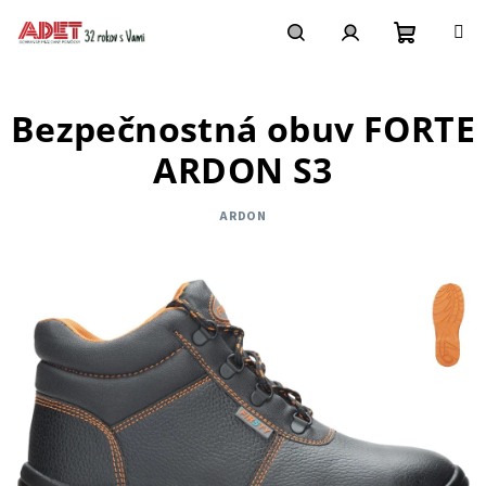
Prejsť
na
obsah
Nákupn
Hľadať
Prihlásenie
Bezpečnostná obuv FORTE
košík
ARDON S3
ARDON