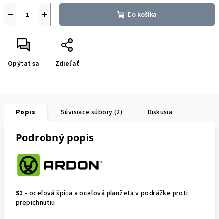
−
+
Do košíka
Opýtať sa
Zdieľať
Popis
Súvisiace súbory (2)
Diskusia
Podrobný popis
S3
- oceľová špica a oceľová planžeta v podrážke proti
prepichnutiu