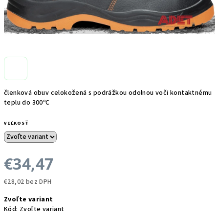
členková obuv celokožená s podrážkou odolnou voči kontaktnému
teplu do 300ºC
VEĽKOSŤ
€34,47
€28,02 bez DPH
Jednotková
Zvoľte variant
cena:
Kód:
Zvoľte variant