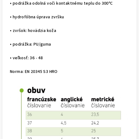
• podrážka odolná voči kontaktnému teplu do 300ºC
• hydrofóbna úprava zvršku
• zvršok: hovädzia koža
• podrážka: PU/guma
• veľkosť: 36 - 48
Norma: EN 20345 S3 HRO