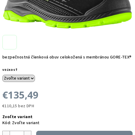
bezpečnostná členková obuv celokožená s membránou GORE-TEX®
VEĽKOSŤ
€135,49
€110,15 bez DPH
Jednotková
Zvoľte variant
cena:
Kód:
Zvoľte variant