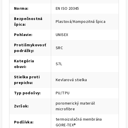
Norma
:
EN ISO 20345
Bezpečnostná
Plastová/Kompozitná špica
špica
:
Pohlavie
:
UNISEX
Protišmykovosť
SRC
podrážky
:
Kategória
S7L
obuvi
:
Stielka proti
Kevlarová stielka
prepichu
:
Typ podošvy
:
PU/TPU
poromerický materiál
Zvršok
:
microfibre
termoizolačná membrána
Podšívka
:
GORE-TEX®