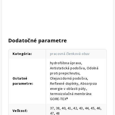
Dodatočné parametre
Kategória
:
pracovná členková obuv
hydrofóbna úprava,
Antistatická podošva, Odolná
proti prepichnutiu,
Ostatné
Olejuvzdorná podošva,
parametre
:
Reflexné doplnky, Absorpsia
energie v oblasti päty,
termoizolačná membrána
GORE-TEX®
37, 38, 40, 41, 42, 43, 44, 45, 46,
Veľkosť
:
47, 48