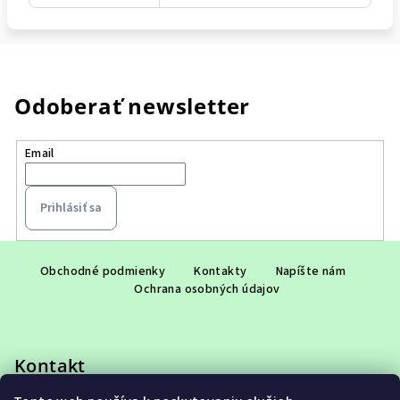
Odoberať newsletter
Email
Prihlásiť sa
Z
á
Obchodné podmienky
Kontakty
Napíšte nám
Ochrana osobných údajov
p
ä
t
Kontakt
i