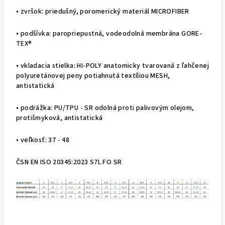
• zvršok: priedušný, poromerický materiál MICROFIBER
• podšívka: paropriepustná, vodeodolná membrána GORE-
TEX®
• vkladacia stielka: HI-POLY anatomicky tvarovaná z ľahčenej
polyuretánovej peny potiahnutá textíliou MESH,
antistatická
• podrážka: PU/TPU - SR odolná proti palivovým olejom,
protišmyková, antistatická
• veľkosť: 37 - 48
ČSN EN ISO 20345:2023 S7L FO SR