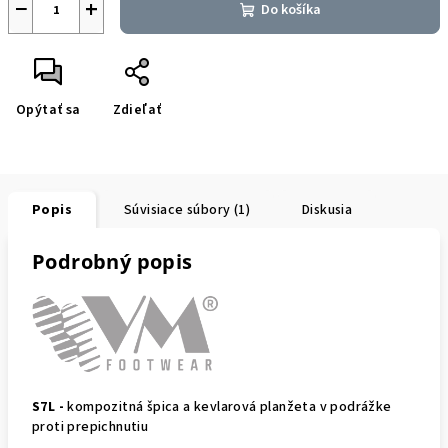
−
+
Do košíka
Opýtať sa
Zdieľať
Popis
Súvisiace súbory (1)
Diskusia
Podrobný popis
S7L -
kompozitná špica a kevlarová planžeta v podrážke
proti prepichnutiu