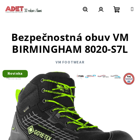
Prejsť
na
obsah
Nákupn
Hľadať
Prihlásenie
Bezpečnostná obuv VM
košík
BIRMINGHAM 8020-S7L
VM FOOTWEAR
Novinka