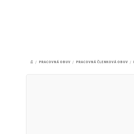
Prejsť
na
obsah
/
PRACOVNÁ OBUV
/
PRACOVNÁ ČLENKOVÁ OBUV
/
DOMOV
B
o
č
n
ý