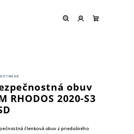
Hľadať
Prihlásenie
Nákupný
košík
FOOTWEAR
ezpečnostná obuv
M RHODOS 2020-S3
SD
pečnostná členková obuv z priedušného