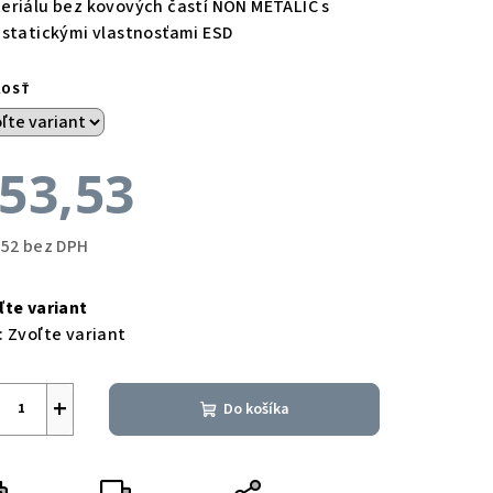
eriálu bez kovových častí NON METALIC s
istatickými vlastnosťami ESD
KOSŤ
53,53
,52 bez DPH
notková
a:
ľte variant
:
Zvoľte variant
+
Do košíka