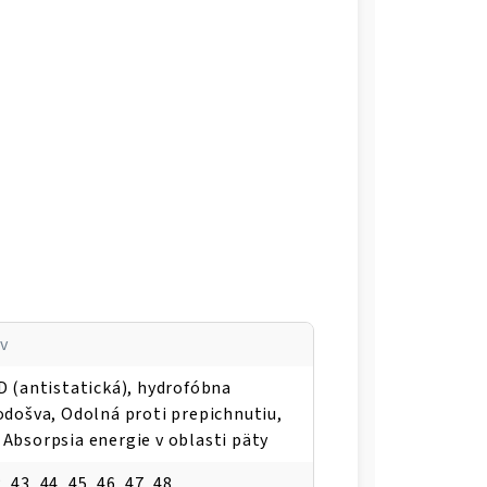
v
D (antistatická), hydrofóbna
odošva, Odolná proti prepichnutiu,
Absorpsia energie v oblasti päty
, 43, 44, 45, 46, 47, 48