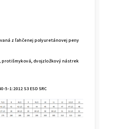
H
rovaná z ľahčenej polyuretánovej peny
á, protišmyková, dvojzložkový nástrek
40-5-1:2012 S3 ESD SRC