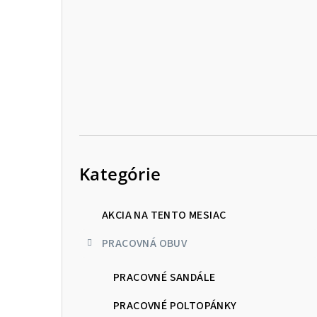
p
a
n
e
l
Preskočiť
kategórie
Kategórie
AKCIA NA TENTO MESIAC
PRACOVNÁ OBUV
PRACOVNÉ SANDÁLE
PRACOVNÉ POLTOPÁNKY