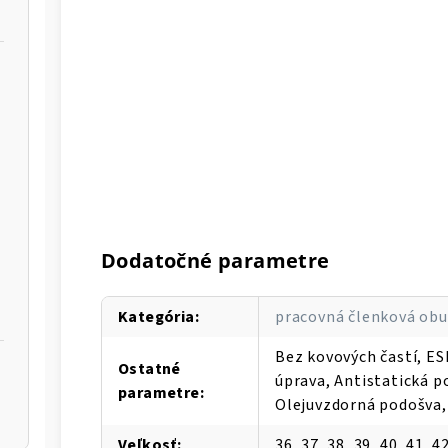
Dodatočné parametre
Kategória
:
pracovná členková obu
Bez kovových častí, ES
Ostatné
úprava, Antistatická p
parametre
:
Olejuvzdorná podošva, 
Veľkosť
:
36, 37, 38, 39, 40, 41, 42