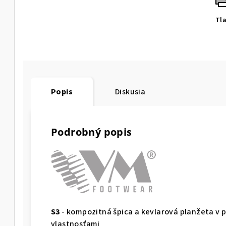
Tl
Popis
Diskusia
Podrobný popis
S3
- kompozitná špica a kevlarová planžeta v p
vlastnosťami