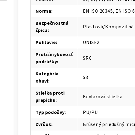
Norma
:
EN ISO 20345, EN ISO 
Bezpečnostná
Plastová/Kompozitná 
špica
:
Pohlavie
:
UNISEX
Protišmykovosť
SRC
podrážky
:
Kategória
S3
obuvi
:
Stielka proti
Kevlarová stielka
prepichu
:
Typ podošvy
:
PU/PU
Zvršok
:
Brúsený priedušný mic