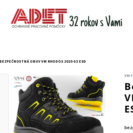
BEZPEČNOSTNÁ OBUV VM RHODOS 2020-S3 ESD
VM 
B
V
E
bez