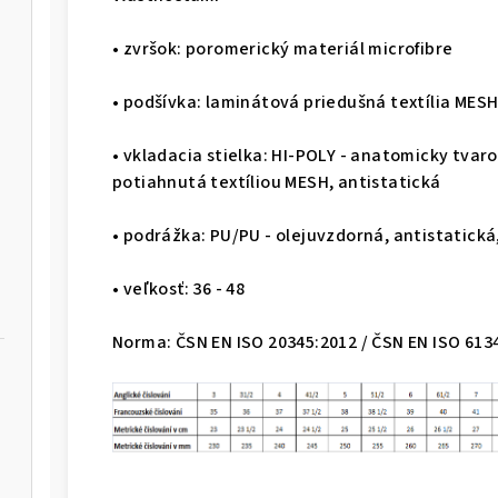
• zvršok: poromerický materiál microfibre
• podšívka: laminátová priedušná textília MES
• vkladacia stielka: HI-POLY - anatomicky tva
potiahnutá textíliou MESH, antistatická
• podrážka: PU/PU - olejuvzdorná, antistatick
• veľkosť: 36 - 48
Norma: ČSN EN ISO 20345:2012 / ČSN EN ISO 613