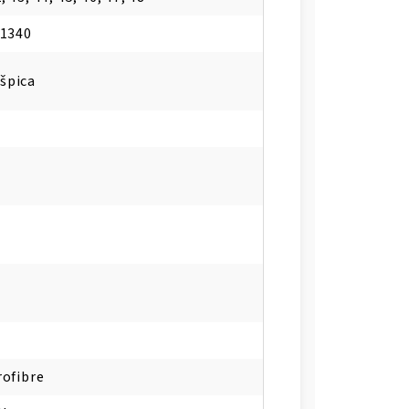
61340
špica
rofibre