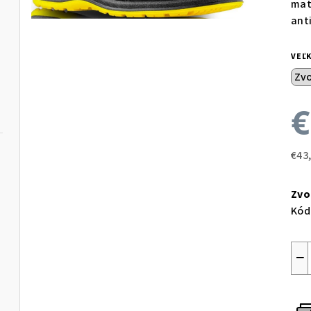
mat
ant
VEĽ
€
€43
Jed
cen
Zvo
Kód
−