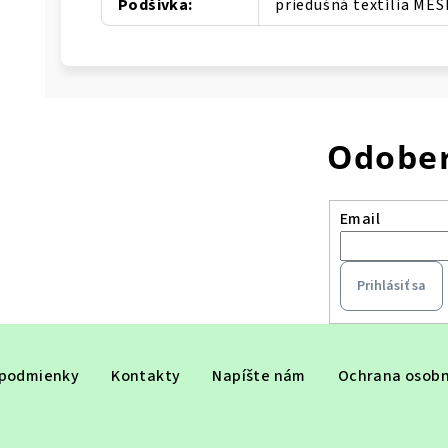
Podšívka
:
priedušná textília ME
Odober
Email
Prihlásiť sa
podmienky
Kontakty
Napíšte nám
Ochrana osobn