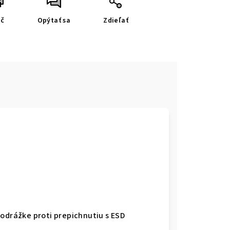
ač
Opýtať sa
Zdieľať
odrážke proti prepichnutiu s ESD