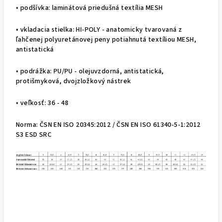
• podšívka: laminátová priedušná textília MESH
• vkladacia stielka: HI-POLY - anatomicky tvarovaná z
ľahčenej polyuretánovej peny potiahnutá textíliou MESH,
antistatická
• podrážka: PU/PU - olejuvzdorná, antistatická,
protišmyková, dvojzložkový nástrek
• veľkosť: 36 - 48
Norma: ČSN EN ISO 20345:2012 / ČSN EN ISO 61340-5-1:2012
S3 ESD SRC