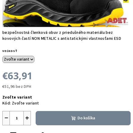
bezpečnostná členková obuv z priedušného materiálu bez
kovových častí NON METALIC s antistatickými vlastnosťami ESD
VEĽKOSŤ
€63,91
€51,96 bez DPH
Jednotková
Zvoľte variant
cena:
Kód:
Zvoľte variant
−
+
Do košíka