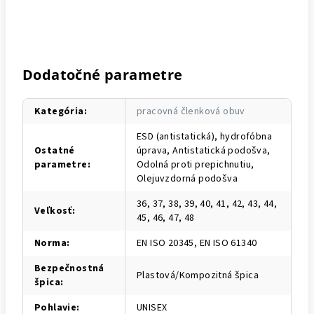
Dodatočné parametre
Kategória
:
pracovná členková obuv
ESD (antistatická), hydrofóbna
Ostatné
úprava, Antistatická podošva,
parametre
:
Odolná proti prepichnutiu,
Olejuvzdorná podošva
36, 37, 38, 39, 40, 41, 42, 43, 44,
Veľkosť
:
45, 46, 47, 48
Norma
:
EN ISO 20345, EN ISO 61340
Bezpečnostná
Plastová/Kompozitná špica
špica
:
Pohlavie
:
UNISEX