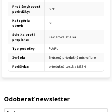
Protišmykovosť
SRC
podrážky
:
Kategória
S3
obuvi
:
Stielka proti
Kevlarová stielka
prepichu
:
Typ podošvy
:
PU/PU
Zvršok
:
Brúsený priedušný microfibre
Podšívka
:
priedušná textília MESH
Odoberať newsletter