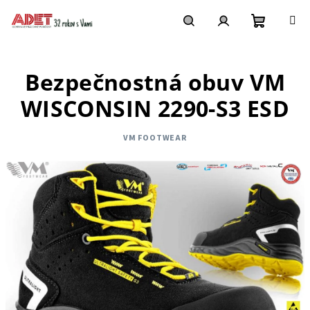
Prejsť
na
obsah
Nákupn
Hľadať
Prihlásenie
Bezpečnostná obuv VM
košík
WISCONSIN 2290-S3 ESD
VM FOOTWEAR