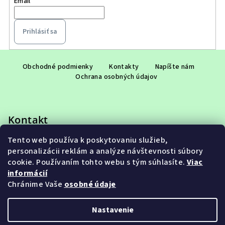
Email
Prihlásiť sa
Z
á
Obchodné podmienky
Kontakty
Napíšte nám
Ochrana osobných údajov
p
ä
t
Kontakt
i
e
Tento web používa k poskytovaniu služieb,
eshop
@
adet.sk
personalizácii reklám a analýze návštevnosti súbory
+421 948 953 910
cookie. Používaním tohto webu s tým súhlasíte.
Viac
informácií
Chránime Vaše
osobné údaje
Nastavenie