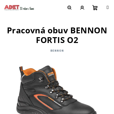
Prejsť
na
obsah
Nákupn
Hľadať
Prihlásenie
Pracovná obuv BENNON
košík
FORTIS O2
BENNON