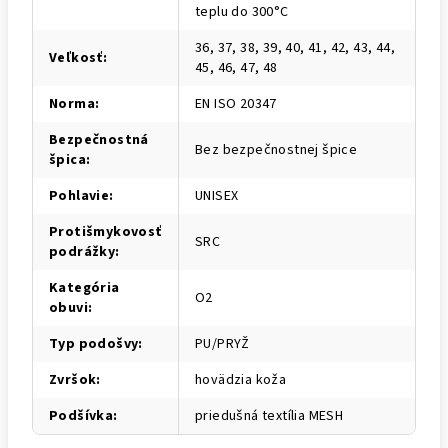
teplu do 300°C
36, 37, 38, 39, 40, 41, 42, 43, 44,
Veľkosť
:
45, 46, 47, 48
Norma
:
EN ISO 20347
Bezpečnostná
Bez bezpečnostnej špice
špica
:
Pohlavie
:
UNISEX
Protišmykovosť
SRC
podrážky
:
Kategória
O2
obuvi
:
Typ podošvy
:
PU/PRYŽ
Zvršok
:
hovädzia koža
Podšívka
:
priedušná textília MESH