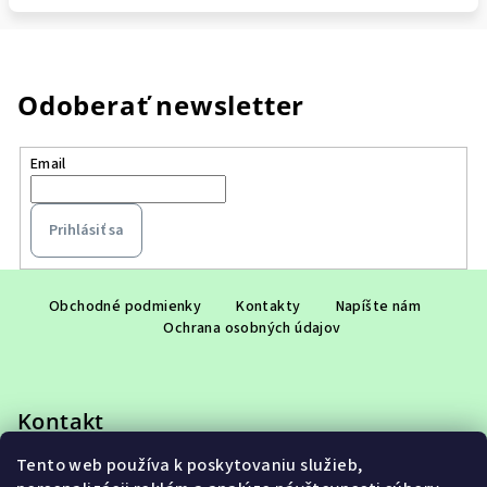
Odoberať newsletter
Email
Prihlásiť sa
Z
á
Obchodné podmienky
Kontakty
Napíšte nám
Ochrana osobných údajov
p
ä
t
Kontakt
i
e
Tento web používa k poskytovaniu služieb,
eshop
@
adet.sk