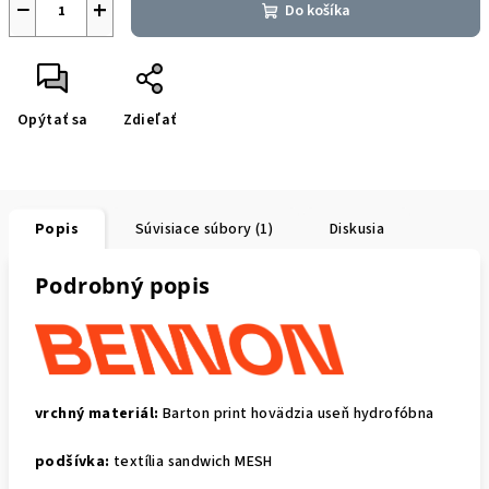
−
+
Do košíka
Opýtať sa
Zdieľať
Popis
Súvisiace súbory (1)
Diskusia
Podrobný popis
vrchný materiál:
Barton print hovädzia useň hydrofóbna
podšívka:
textília sandwich MESH