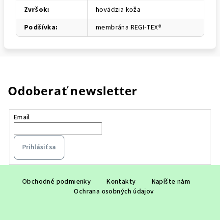
Zvršok
:
hovädzia koža
Podšívka
:
membrána REGI-TEX®
Odoberať newsletter
Email
Prihlásiť sa
Z
á
Obchodné podmienky
Kontakty
Napíšte nám
Ochrana osobných údajov
p
ä