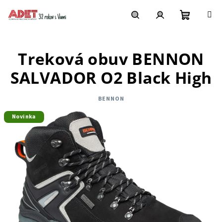
Prejsť
na
obsah
Nákupn
Hľadať
Prihlásenie
Treková obuv BENNON
košík
SALVADOR O2 Black High
BENNON
Novinka