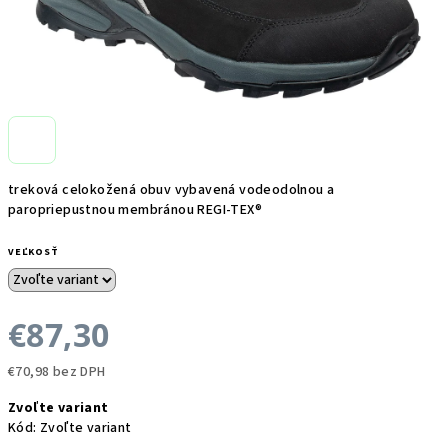
treková celokožená obuv vybavená vodeodolnou a
paropriepustnou membránou REGI-TEX®
VEĽKOSŤ
€87,30
€70,98 bez DPH
Jednotková
Zvoľte variant
cena:
Kód:
Zvoľte variant