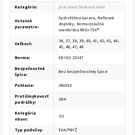
Kategória
:
pracovná členková obuv
hydrofóbna úprava, Reflexné
Ostatné
doplnky, termoizolačná
parametre
:
membrána REGI-TEX®
36, 37, 38, 39, 40, 41, 42, 43, 44,
Veľkosť
:
45, 46, 47, 48
Norma
:
EN ISO 20347
Bezpečnostná
Bez bezpečnostnej špice
špica
:
Pohlavie
:
UNISEX
Protišmykovosť
SRA
podrážky
:
Kategória
O2
obuvi
:
Typ podošvy
:
EVA/PRYŽ