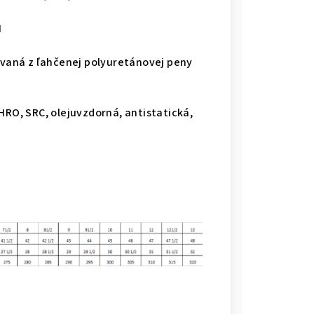
H
rovaná z ľahčenej polyuretánovej peny
HRO, SRC, olejuvzdorná, antistatická,