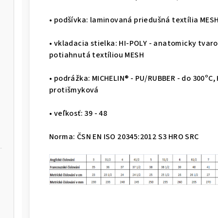
• podšívka: laminovaná priedušná textília MES
• vkladacia stielka: HI-POLY - anatomicky tva
potiahnutá textíliou MESH
• podrážka: MICHELIN® - PU/RUBBER - do 300ºC, 
protišmyková
• veľkosť: 39 - 48
Norma: ČSN EN ISO 20345:2012 S3 HRO SRC