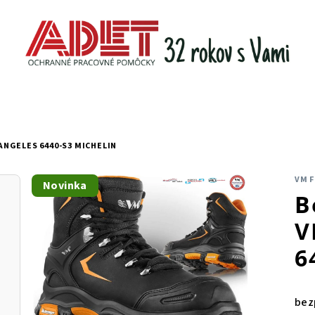
NGELES 6440-S3 MICHELIN
VM 
Novinka
B
V
6
bez