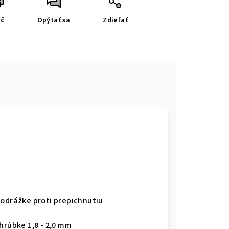
ač
Opýtať sa
Zdieľať
podrážke proti prepichnutiu
hrúbke 1,8 - 2,0 mm