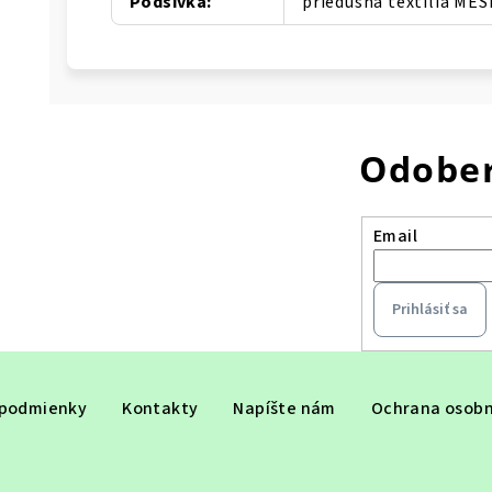
Podšívka
:
priedušná textília ME
Odober
Email
Prihlásiť sa
podmienky
Kontakty
Napíšte nám
Ochrana osobn