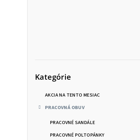
p
a
n
e
l
Preskočiť
kategórie
Kategórie
AKCIA NA TENTO MESIAC
PRACOVNÁ OBUV
PRACOVNÉ SANDÁLE
PRACOVNÉ POLTOPÁNKY