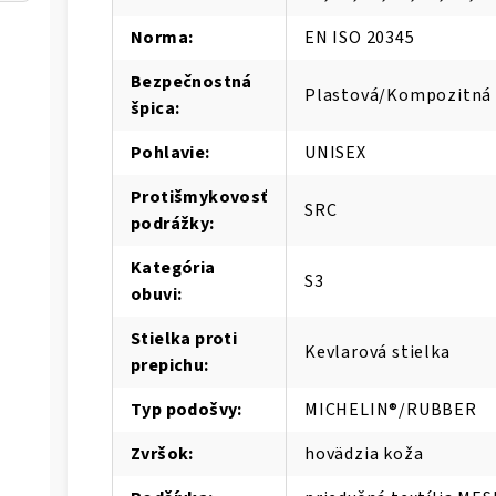
Norma
:
EN ISO 20345
Bezpečnostná
Plastová/Kompozitná 
špica
:
Pohlavie
:
UNISEX
Protišmykovosť
SRC
podrážky
:
Kategória
S3
obuvi
:
Stielka proti
Kevlarová stielka
prepichu
:
Typ podošvy
:
MICHELIN®/RUBBER
Zvršok
:
hovädzia koža