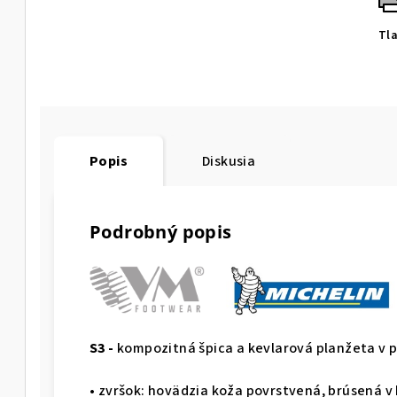
Tl
Popis
Diskusia
Podrobný popis
S3 -
kompozitná špica a kevlarová planžeta v 
• zvršok: hovädzia koža povrstvená, brúsená v 