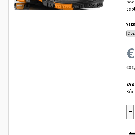
pod
tep
VEĽ
€
€86
Jed
cen
Zvo
Kód
−