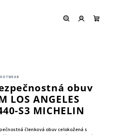
Hľadať
Prihlásenie
Nákupný
košík
FOOTWEAR
ezpečnostná obuv
M LOS ANGELES
440-S3 MICHELIN
pečnostná členková obuv celokožená s