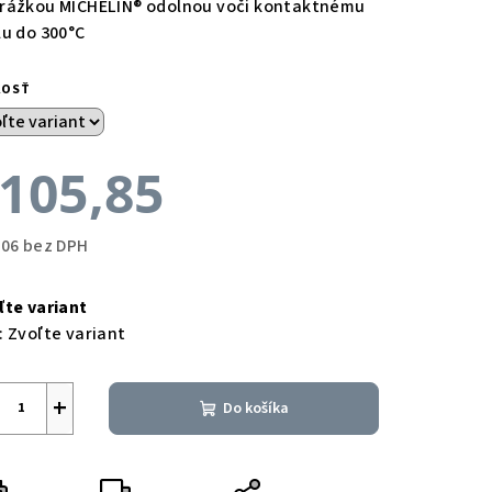
rážkou MICHELIN® odolnou voči kontaktnému
lu do 300°C
KOSŤ
105,85
,06 bez DPH
notková
a:
ľte variant
:
Zvoľte variant
+
Do košíka