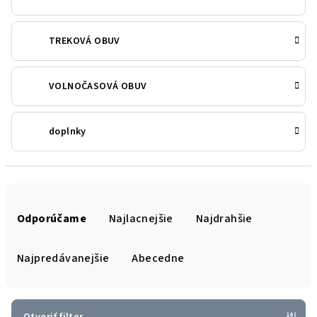
TREKOVÁ OBUV
VOLNOČASOVÁ OBUV
doplnky
R
a
Odporúčame
Najlacnejšie
Najdrahšie
d
e
Najpredávanejšie
Abecedne
n
i
e