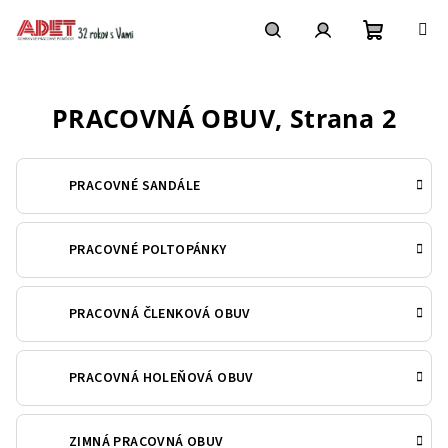
Prejsť
na
obsah
Nákupn
Hľadať
Prihlásenie
PRACOVNÁ OBUV
, Strana 2
košík
PRACOVNÉ SANDÁLE
PRACOVNÉ POLTOPÁNKY
PRACOVNÁ ČLENKOVÁ OBUV
PRACOVNÁ HOLEŇOVÁ OBUV
ZIMNÁ PRACOVNÁ OBUV