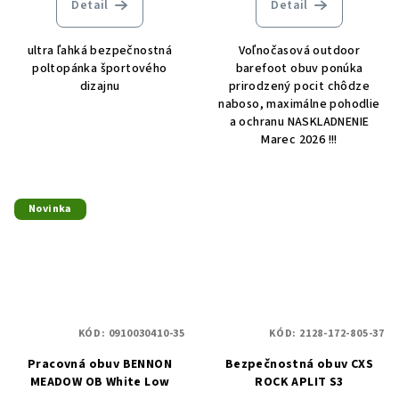
Detail
Detail
ultra ľahká bezpečnostná
Voľnočasová outdoor
poltopánka športového
barefoot obuv ponúka
dizajnu
prirodzený pocit chôdze
naboso, maximálne pohodlie
a ochranu NASKLADNENIE
Marec 2026 !!!
Novinka
KÓD:
0910030410-35
KÓD:
2128-172-805-37
Pracovná obuv BENNON
Bezpečnostná obuv CXS
MEADOW OB White Low
ROCK APLIT S3