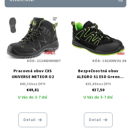
Otvoriť filter
p
V
r
ý
o
p
d
i
u
s
k
p
t
KÓD:
211402080837
KÓD:
C61030V01-36
r
o
o
Pracovná obuv CXS
Bezpečnostná obuv
v
UNIVERSE METEOR O2
ALEGRO S1 ESD Green
d
Sandal
€40,50 bez DPH
€30,49 bez DPH
u
€49,81
€37,50
k
U Vás do 3-7 dní
U Vás do 3-7 dní
t
o
Detail
Detail
v