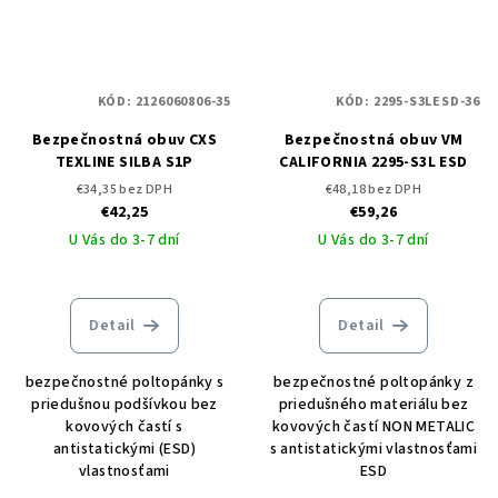
KÓD:
2126060806-35
KÓD:
2295-S3LESD-36
Bezpečnostná obuv CXS
Bezpečnostná obuv VM
TEXLINE SILBA S1P
CALIFORNIA 2295-S3L ESD
€34,35 bez DPH
€48,18 bez DPH
€42,25
€59,26
U Vás do 3-7 dní
U Vás do 3-7 dní
Detail
Detail
bezpečnostné poltopánky s
bezpečnostné poltopánky z
priedušnou podšívkou bez
priedušného materiálu bez
kovových častí s
kovových častí NON METALIC
antistatickými (ESD)
s antistatickými vlastnosťami
vlastnosťami
ESD