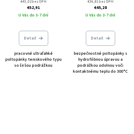
€43,02 bez DPH
€36,81 bez DPH
€52,91
€45,28
U Vás do 3-7 dní
U Vás do 3-7 dní
Detail
Detail
pracovné ultraľahké
bezpečnostné poltopánky s
poltopánky teniskového typu
hydrofóbnou úpravou a
so širšou podrážkou
podrážkou odolnou voči
kontaktnému teplu do 300°C