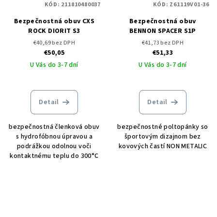
KÓD:
211810480037
KÓD:
Z61119V01-36
Bezpečnostná obuv CXS
Bezpečnostná obuv
ROCK DIORIT S3
BENNON SPACER S1P
€40,69 bez DPH
€41,73 bez DPH
€50,05
€51,33
U Vás do 3-7 dní
U Vás do 3-7 dní
Detail
Detail
bezpečnostná členková obuv
bezpečnostné poltopánky so
s hydrofóbnou úpravou a
športovým dizajnom bez
podrážkou odolnou voči
kovových častí NON METALIC
kontaktnému teplu do 300°C