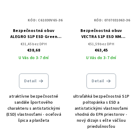
KÓD:
C61030V65-36
KÓD:
0707031063-36
Bezpečnostná obuv
Bezpečnostná obuv
ALEGRO S1P ESD Green
VECTRA S1P ESD NM
Sandal
Grey/red Low
€31,45 bez DPH
€51,59 bez DPH
€38,68
€63,45
U Vás do 3-7 dní
U Vás do 3-7 dní
Detail
Detail
atraktívne bezpečnostné
ultraľahká bezpečnostná S1P
sandále športového
poltopánka s ESD a
charakteru s antistatickými
antistatickými vlastnosťami
(ESD) vlastnosťami - oceľová
vhodná do EPA priestorov -
špica a planžeta
nový dizajn s ešte väčšou
priedušnosťou