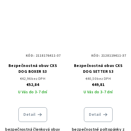
KÓD:
2118176411-37
KÓD:
2128119411-37
Bezpečnostná obuv CXS
Bezpečnostná obuv CXS
DOG BOXER S3
DOG SETTER S3
€42,96 bez DPH
€40,50 bez DPH
€52,84
€49,81
U Vás do 3-7 dní
U Vás do 3-7 dní
Detail
Detail
bezpečnostná členková obuv
bezpečnostné poltopánky z