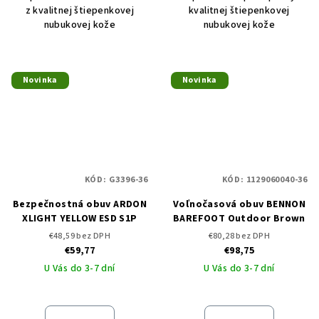
z kvalitnej štiepenkovej
kvalitnej štiepenkovej
nubukovej kože
nubukovej kože
Novinka
Novinka
KÓD:
G3396-36
KÓD:
1129060040-36
Bezpečnostná obuv ARDON
Voľnočasová obuv BENNON
XLIGHT YELLOW ESD S1P
BAREFOOT Outdoor Brown
€48,59 bez DPH
€80,28 bez DPH
€59,77
€98,75
U Vás do 3-7 dní
U Vás do 3-7 dní