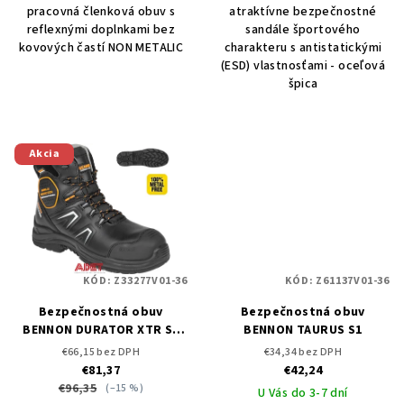
pracovná členková obuv s
atraktívne bezpečnostné
reflexnými doplnkami bez
sandále športového
kovových častí NON METALIC
charakteru s antistatickými
(ESD) vlastnosťami - oceľová
špica
Akcia
KÓD:
Z33277V01-36
KÓD:
Z61137V01-36
Bezpečnostná obuv
Bezpečnostná obuv
BENNON DURATOR XTR S3
BENNON TAURUS S1
NM High
€66,15 bez DPH
€34,34 bez DPH
€81,37
€42,24
€96,35
(–15 %)
U Vás do 3-7 dní