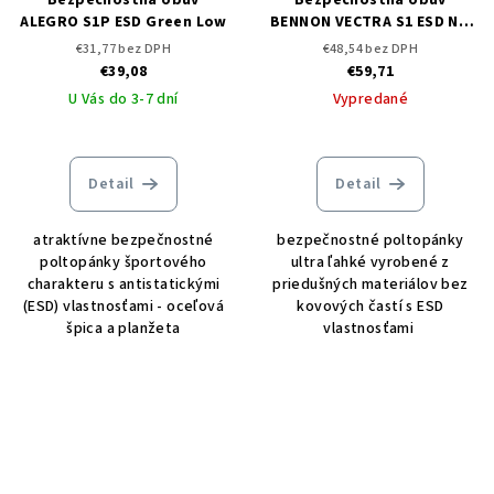
ALEGRO S1P ESD Green Low
BENNON VECTRA S1 ESD NM
Low
€31,77 bez DPH
€48,54 bez DPH
€39,08
€59,71
U Vás do 3-7 dní
Vypredané
Detail
Detail
atraktívne bezpečnostné
bezpečnostné poltopánky
poltopánky športového
ultra ľahké vyrobené z
charakteru s antistatickými
priedušných materiálov bez
(ESD) vlastnosťami - oceľová
kovových častí s ESD
špica a planžeta
vlastnosťami