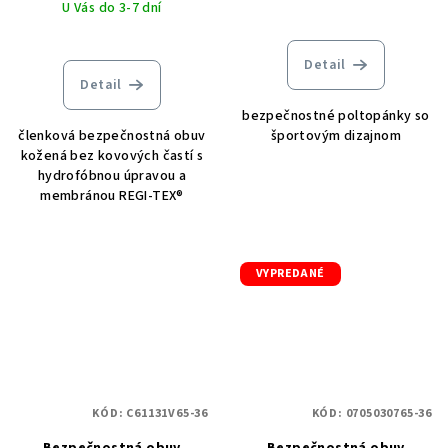
U Vás do 3-7 dní
Detail
Detail
bezpečnostné poltopánky so
členková bezpečnostná obuv
športovým dizajnom
kožená bez kovových častí s
hydrofóbnou úpravou a
membránou REGI-TEX®
VYPREDANÉ
KÓD:
C61131V65-36
KÓD:
0705030765-36
Bezpečnostná obuv
Bezpečnostná obuv