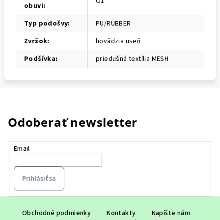
O1
obuvi
:
Typ podošvy
:
PU/RUBBER
Zvršok
:
hovädzia useň
Podšívka
:
priedušná textília MESH
Odoberať newsletter
Email
Prihlásiť sa
Z
á
Obchodné podmienky
Kontakty
Napíšte nám