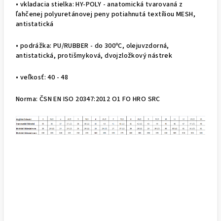
• vkladacia stielka: HY-POLY - anatomická tvarovaná z
ľahčenej polyuretánovej peny potiahnutá textíliou MESH,
antistatická
• podrážka: PU/RUBBER - do 300ºC, olejuvzdorná,
antistatická, protišmyková, dvojzložkový nástrek
• veľkosť: 40 - 48
Norma: ČSN EN ISO 20347:2012 O1 FO HRO SRC