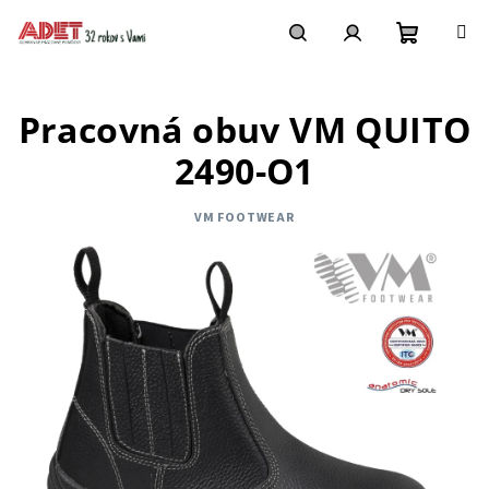
Prejsť
na
obsah
Nákupn
Hľadať
Prihlásenie
Pracovná obuv VM QUITO
košík
2490-O1
VM FOOTWEAR