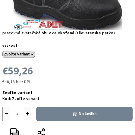
pracovná zváračská obuv celokožená (zlievarenské perko)
VEĽKOSŤ
€59,26
€48,18 bez DPH
Jednotková
Zvoľte variant
cena:
Kód:
Zvoľte variant
−
+
Do košíka