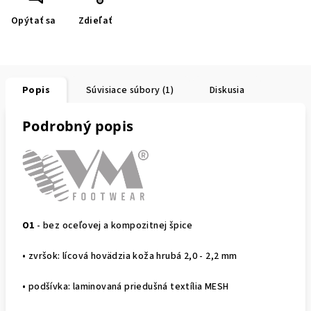
Opýtať sa
Zdieľať
Popis
Súvisiace súbory (1)
Diskusia
Podrobný popis
O1
- bez oceľovej a kompozitnej špice
• zvršok: lícová hovädzia koža hrubá 2,0 - 2,2 mm
• podšívka: laminovaná priedušná textília MESH