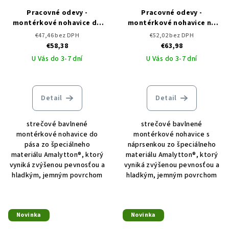
Pracovné odevy -
Pracovné odevy -
montérkové nohavice do
montérkové nohavice na
pása ARDON CREATRON
traky ARDON CREATRON
€47,46 bez DPH
€52,02 bez DPH
€58,38
€63,98
U Vás do 3-7 dní
U Vás do 3-7 dní
Detail
Detail
strečové bavlnené
strečové bavlnené
montérkové nohavice do
montérkové nohavice s
pása zo špeciálneho
náprsenkou zo špeciálneho
materiálu Amalytton®, ktorý
materiálu Amalytton®, ktorý
vyniká zvýšenou pevnosťou a
vyniká zvýšenou pevnosťou a
hladkým, jemným povrchom
hladkým, jemným povrchom
Novinka
Novinka