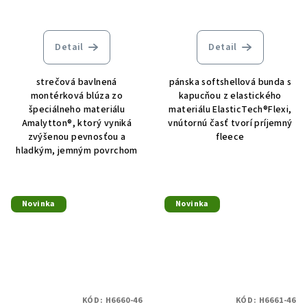
Detail
Detail
strečová bavlnená
pánska softshellová bunda s
montérková blúza zo
kapucňou z elastického
špeciálneho materiálu
materiálu ElasticTech®Flexi,
Amalytton®, ktorý vyniká
vnútornú časť tvorí príjemný
zvýšenou pevnosťou a
fleece
hladkým, jemným povrchom
Novinka
Novinka
KÓD:
H6660-46
KÓD:
H6661-46