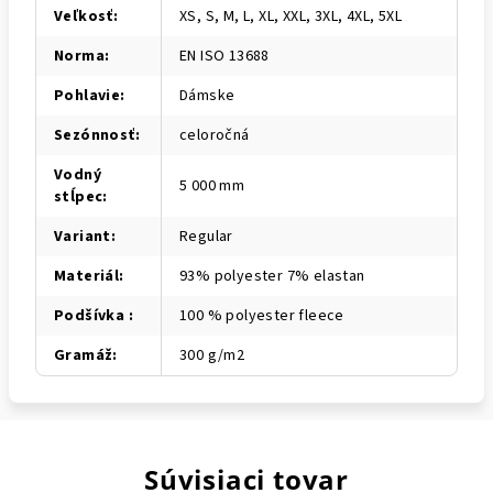
Veľkosť
:
XS, S, M, L, XL, XXL, 3XL, 4XL, 5XL
Norma
:
EN ISO 13688
Pohlavie
:
Dámske
Sezónnosť
:
celoročná
Vodný
5 000 mm
stĺpec
:
Variant
:
Regular
Materiál
:
93% polyester 7% elastan
Podšívka
:
100 % polyester fleece
Gramáž
:
300 g/m2
Súvisiaci tovar