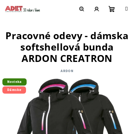
Prejsť
na
obsah
Nákupn
Hľadať
Prihlásenie
Pracovné odevy - dámska
košík
softshellová bunda
ARDON CREATRON
ARDON
Novinka
Dámske