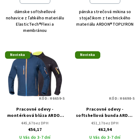
dámske softshellové
pánska strečová mikina so
nohavice z ľahkého materiálu
stojačikom z technického
ElasticTech®Flexi a
materiálu ARDON®TOPLYRON
membránou
Novinka
Novinka
KÓD:
H6659-S
KÓD:
H6698-S
Pracovné odevy -
Pracovné odevy -
montérková blúza ARDON
softshellová bunda ARDON
CREATRON
CREATRON
€45,67 bez DPH
€51,17 bez DPH
€56,17
€62,94
U Vás do 3-7 dní
U Vás do 3-7 dní