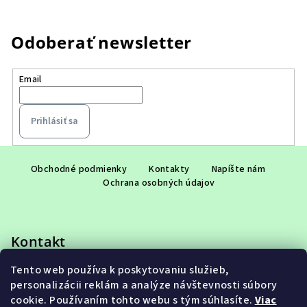
Odoberať newsletter
Email
Prihlásiť sa
Z
á
Obchodné podmienky
Kontakty
Napíšte nám
Ochrana osobných údajov
p
ä
t
Kontakt
i
e
Tento web používa k poskytovaniu služieb,
eshop
@
adet.sk
personalizácii reklám a analýze návštevnosti súbory
+421 948 953 910
cookie. Používaním tohto webu s tým súhlasíte.
Viac