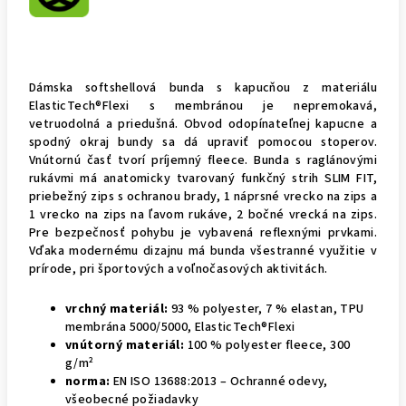
Dámska softshellová bunda s kapucňou z materiálu
ElasticTech®Flexi s membránou je nepremokavá,
vetruodolná a priedušná. Obvod odopínateľnej kapucne a
spodný okraj bundy sa dá upraviť pomocou stoperov.
Vnútornú časť tvorí príjemný fleece. Bunda s raglánovými
rukávmi má anatomicky tvarovaný funkčný strih SLIM FIT,
priebežný zips s ochranou brady, 1 náprsné vrecko na zips a
1 vrecko na zips na ľavom rukáve, 2 bočné vrecká na zips.
Pre bezpečnosť pohybu je vybavená reflexnými prvkami.
Vďaka modernému dizajnu má bunda všestranné využitie v
prírode, pri športových a voľnočasových aktivitách.
vrchný materiál:
93 % polyester, 7 % elastan, TPU
membrána 5000/5000, ElasticTech®Flexi
vnútorný materiál:
100 % polyester fleece, 300
g/m²
norma:
EN ISO 13688:2013 – Ochranné odevy,
všeobecné požiadavky