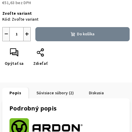
€51,63 bez DPH
Jednotková
Zvoľte variant
cena:
Kód:
Zvoľte variant
−
+
Do košíka
Opýtať sa
Zdieľať
Popis
Súvisiace súbory (2)
Diskusia
Podrobný popis