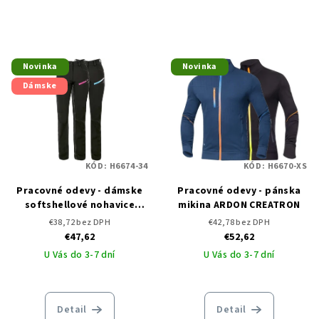
Novinka
Novinka
Dámske
KÓD:
H6674-34
KÓD:
H6670-XS
Pracovné odevy - dámske
Pracovné odevy - pánska
softshellové nohavice
mikina ARDON CREATRON
ARDON CREATRON
€38,72 bez DPH
€42,78 bez DPH
€47,62
€52,62
U Vás do 3-7 dní
U Vás do 3-7 dní
Detail
Detail