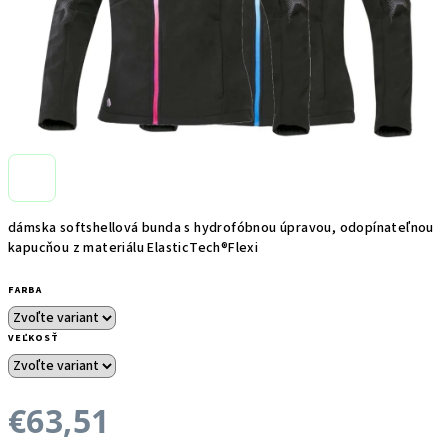
dámska softshellová bunda s hydrofóbnou úpravou, odopínateľnou
kapucňou z materiálu ElasticTech®Flexi
FARBA
VEĽKOSŤ
€63,51