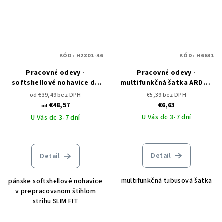
KÓD:
H2301-46
KÓD:
H6631
Pracovné odevy -
Pracovné odevy -
softshellové nohavice do
multifunkčná šatka ARDON
pása ARDON CREATRON
CREATRON
od €39,49 bez DPH
€5,39 bez DPH
€48,57
€6,63
od
U Vás do 3-7 dní
U Vás do 3-7 dní
Detail
Detail
multifunkčná tubusová šatka
pánske softshellové nohavice
v prepracovanom štíhlom
strihu SLIM FIT