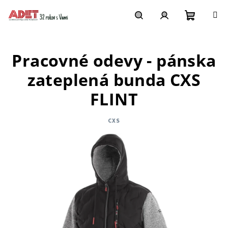
Prejsť
na
obsah
Nákupn
Hľadať
Prihlásenie
Pracovné odevy - pánska
košík
zateplená bunda CXS
FLINT
CXS