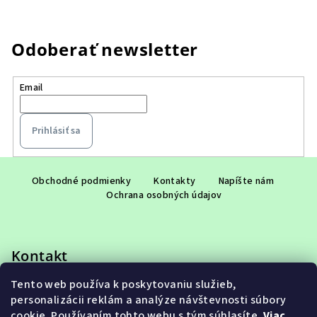
Odoberať newsletter
Email
Prihlásiť sa
Z
á
Obchodné podmienky
Kontakty
Napíšte nám
Ochrana osobných údajov
p
ä
t
Kontakt
i
e
Tento web používa k poskytovaniu služieb,
eshop
@
adet.sk
personalizácii reklám a analýze návštevnosti súbory
+421 948 953 910
cookie. Používaním tohto webu s tým súhlasíte.
Viac