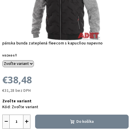
pánska bunda zateplená fleecom s kapucňou napevno
VEĽKOSŤ
€38,48
€31,28 bez DPH
Jednotková
Zvoľte variant
cena:
Kód:
Zvoľte variant
−
+
Do košíka