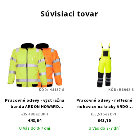
Súvisiaci tovar
KÓD:
H8137-S
KÓD:
H8942-S
Pracovné odevy - výstražná
Pracovné odevy - reflexné
bunda ARDON HOWARD
nohavice na traky ARDON
REFLEX
HOWARD
€35,48 bez DPH
€35,53 bez DPH
€43,64
€43,70
U Vás do 3-7 dní
U Vás do 3-7 dní