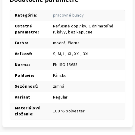
Kategória
:
pracovné bundy
Ostatné
Reflexné doplnky, Odnímateľné
parametre
:
rukávy, bez kapucne
Farba
:
modrá, čierna
Veľkosť
:
S, M, L, XL, XXL, 3XL
Norma
:
EN ISO 13688
Pohlavie
:
Pánske
Sezónnosť
:
zimná
Variant
:
Regular
Materiálové
100 % polyester
zloženie
: