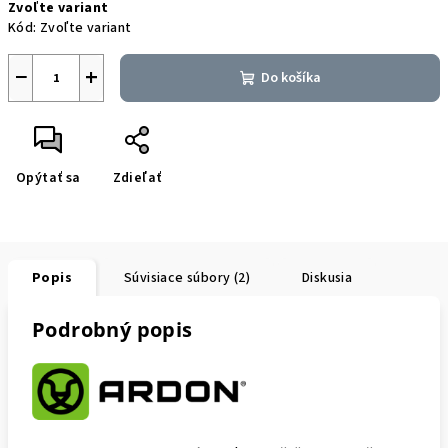
Zvoľte variant
cena:
Kód:
Zvoľte variant
−
+
Do košíka
Opýtať sa
Zdieľať
Popis
Súvisiace súbory (2)
Diskusia
Podrobný popis