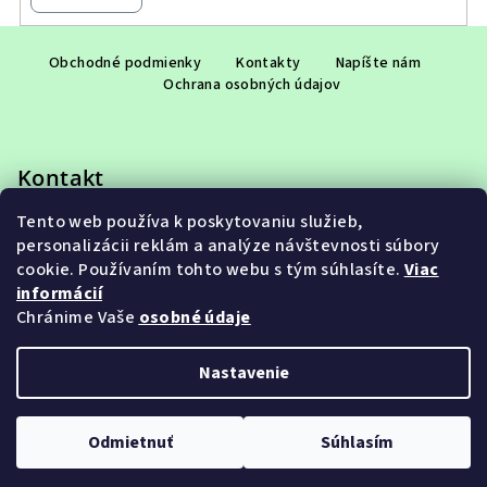
Z
á
Obchodné podmienky
Kontakty
Napíšte nám
Ochrana osobných údajov
p
ä
t
Kontakt
i
e
Tento web používa k poskytovaniu služieb,
eshop
@
adet.sk
personalizácii reklám a analýze návštevnosti súbory
+421 948 953 910
cookie. Používaním tohto webu s tým súhlasíte.
Viac
informácií
Chránime Vaše
osobné údaje
Nastavenie
Copyright 2026
ADET SK s.r.o.
. Všetky práva vyhradené.
Upraviť nastavenie cookies
Odmietnuť
Súhlasím
Vytvoril Shoptet