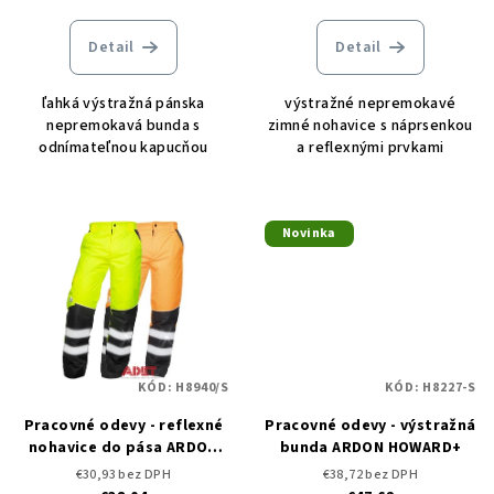
Detail
Detail
ľahká výstražná pánska
výstražné nepremokavé
nepremokavá bunda s
zimné nohavice s náprsenkou
odnímateľnou kapucňou
a reflexnými prvkami
Novinka
KÓD:
H8940/S
KÓD:
H8227-S
Pracovné odevy - reflexné
Pracovné odevy - výstražná
nohavice do pása ARDON
bunda ARDON HOWARD+
HOWARD
€30,93 bez DPH
€38,72 bez DPH