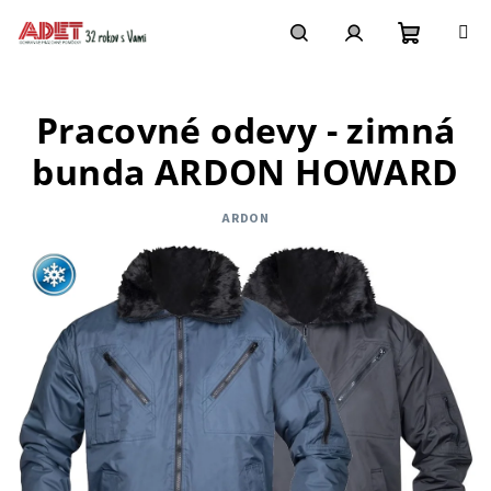
Prejsť
na
obsah
Nákupn
Hľadať
Prihlásenie
Pracovné odevy - zimná
košík
bunda ARDON HOWARD
ARDON