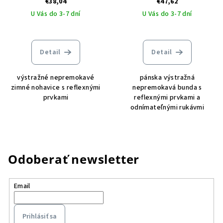
€38,04
€47,62
U Vás do 3-7 dní
U Vás do 3-7 dní
Detail
Detail
výstražné nepremokavé
pánska výstražná
zimné nohavice s reflexnými
nepremokavá bunda s
prvkami
reflexnými prvkami a
odnímateľnými rukávmi
Odoberať newsletter
Email
Prihlásiť sa