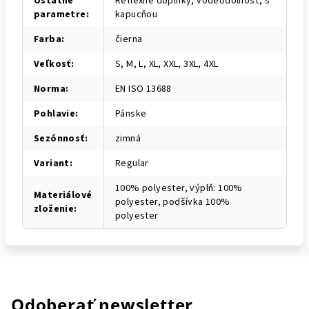
Ostatné
Reflexné doplnky, vodeodolnosť, s
parametre
:
kapucňou
Farba
:
čierna
Veľkosť
:
S, M, L, XL, XXL, 3XL, 4XL
Norma
:
EN ISO 13688
Pohlavie
:
Pánske
Sezónnosť
:
zimná
Variant
:
Regular
100% polyester, výplň: 100%
Materiálové
polyester, podšívka 100%
zloženie
:
polyester
Odoberať newsletter