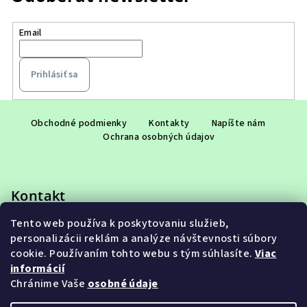
Email
Prihlásiť sa
Z
á
Obchodné podmienky
Kontakty
Napíšte nám
Ochrana osobných údajov
p
ä
t
Kontakt
i
e
Tento web používa k poskytovaniu služieb,
eshop
@
adet.sk
personalizácii reklám a analýze návštevnosti súbory
+421 948 953 910
cookie. Používaním tohto webu s tým súhlasíte.
Viac
informácií
Chránime Vaše
osobné údaje