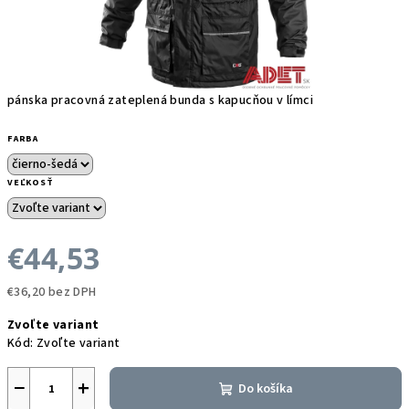
pánska pracovná zateplená bunda s kapucňou v límci
FARBA
VEĽKOSŤ
€44,53
€36,20 bez DPH
Jednotková
Zvoľte variant
cena:
Kód:
Zvoľte variant
−
+
Do košíka