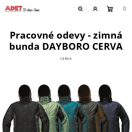
Prejsť
na
obsah
Nákupn
Hľadať
Prihlásenie
Pracovné odevy - zimná
košík
bunda DAYBORO CERVA
CERVA