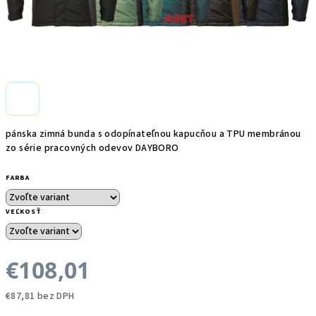
pánska zimná bunda s odopínateľnou kapucňou a TPU membránou
zo série pracovných odevov DAYBORO
FARBA
VEĽKOSŤ
€108,01
€87,81 bez DPH
Jednotková