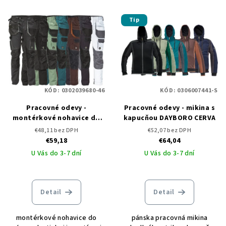
Tip
KÓD:
0302039680-46
KÓD:
0306007441-S
Pracovné odevy -
Pracovné odevy - mikina s
montérkové nohavice do
kapucňou DAYBORO CERVA
pása DAYBORO CERVA
€48,11 bez DPH
€52,07 bez DPH
€59,18
€64,04
U Vás do 3-7 dní
U Vás do 3-7 dní
Detail
Detail
montérkové nohavice do
pánska pracovná mikina