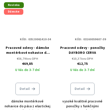
Novinka
Dámske
KÓD:
03520061410-34
KÓD:
03160059607-39
Pracovné odevy - dámske
Pracovné odevy - ponožky
montérkové nohavice do
DAYBORO CERVA
pása DAYBORO CERVA
€56,79 bez DPH
€10,37 bez DPH
€69,85
€12,75
U Vás do 3-7 dní
U Vás do 3-7 dní
Detail
Detail
dámske montérkové
vysoké kvalitné pracovné
nohavice do pása z elastickej
ponožky s funkčnými