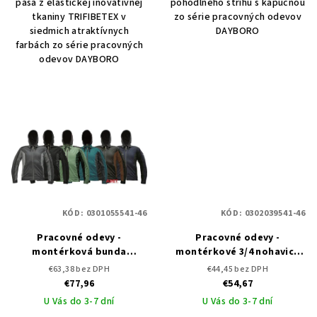
pása z elastickej inovatívnej
pohodlného strihu s kapucňou
tkaniny TRIFIBETEX v
zo série pracovných odevov
siedmich atraktívnych
DAYBORO
farbách zo série pracovných
odevov DAYBORO
KÓD:
0301055541-46
KÓD:
0302039541-46
Pracovné odevy -
Pracovné odevy -
montérková bunda
montérkové 3/4 nohavice
DAYBORO CERVA
do pása DAYBORO CERVA
€63,38 bez DPH
€44,45 bez DPH
€77,96
€54,67
U Vás do 3-7 dní
U Vás do 3-7 dní