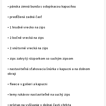
• pánska zimná bunda s odopínacou kapucňou
• predĺžená zadná časť
• 1 hrudné vrecko na zips
• 2 bočné vrecká na zips
• 2 vnútorné vrecká na zips
• zips zakrytý rázporkom so suchým zipsom
• nastaviteľná sťahovacia šnúrka v kapucni a na dolnom
okraji
• fleece v golieri a kapucni
• lemy rukávov nastaviteľné na suchý zips
• prístup na vyšívanie v dolnej časti chrbta