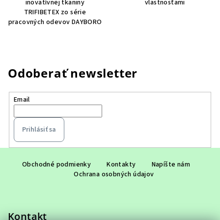
inovatívnej tkaniny
vlastnosťami
TRIFIBETEX zo série
pracovných odevov DAYBORO
Odoberať newsletter
Email
Prihlásiť sa
Z
á
Obchodné podmienky
Kontakty
Napíšte nám
Ochrana osobných údajov
p
ä
t
Kontakt