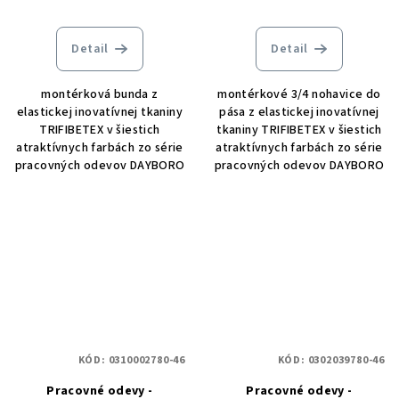
Detail
Detail
montérková bunda z
montérkové 3/4 nohavice do
elastickej inovatívnej tkaniny
pása z elastickej inovatívnej
TRIFIBETEX v šiestich
tkaniny TRIFIBETEX v šiestich
atraktívnych farbách zo série
atraktívnych farbách zo série
pracovných odevov DAYBORO
pracovných odevov DAYBORO
KÓD:
0310002780-46
KÓD:
0302039780-46
Pracovné odevy -
Pracovné odevy -