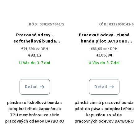
KÓD:
0301057641/S
KÓD:
0332000141-S
Pracovné odevy -
Pracovné odevy - zimná
softshellová bunda
bunda pilot DAYBORO
DAYBORO CERVA
CERVA
€74,89 bez DPH
€86,05 bez DPH
€92,12
€105,84
U Vás do 3-7 dní
U Vás do 3-7 dní
Detail
Detail
pánska softshellová bunda s
pánská zimná pracovná bunda
odopínateľnou kapucňou a
pilot do pása s odopínateľnou
TPU membránou zo série
kapucňou zo série
pracovných odevov DAYBORO
pracovných odevov DAYBORO