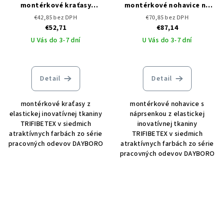
montérkové kraťasy
montérkové nohavice na
DAYBORO CERVA
traky DAYBORO CERVA
€42,85 bez DPH
€70,85 bez DPH
€52,71
€87,14
U Vás do 3-7 dní
U Vás do 3-7 dní
Detail
Detail
montérkové kraťasy z
montérkové nohavice s
elastickej inovatívnej tkaniny
náprsenkou z elastickej
TRIFIBETEX v siedmich
inovatívnej tkaniny
atraktívnych farbách zo série
TRIFIBETEX v siedmich
pracovných odevov DAYBORO
atraktívnych farbách zo série
pracovných odevov DAYBORO