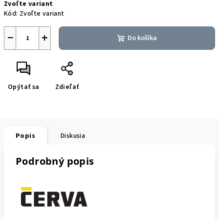
Zvoľte variant
cena:
Kód:
Zvoľte variant
−
+
Do košíka
Opýtať sa
Zdieľať
Popis
Diskusia
Podrobný popis