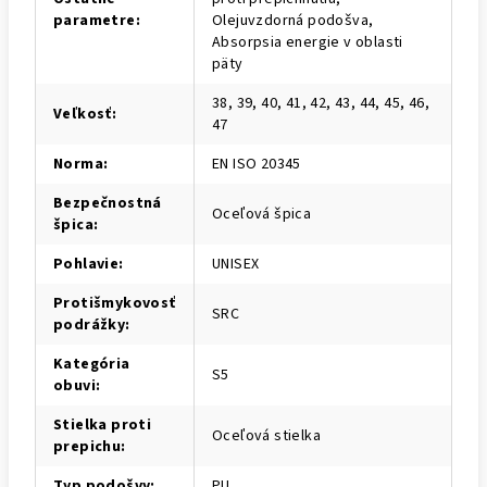
parametre
:
Olejuvzdorná podošva,
Absorpsia energie v oblasti
päty
38, 39, 40, 41, 42, 43, 44, 45, 46,
Veľkosť
:
47
Norma
:
EN ISO 20345
Bezpečnostná
Oceľová špica
špica
:
Pohlavie
:
UNISEX
Protišmykovosť
SRC
podrážky
:
Kategória
S5
obuvi
:
Stielka proti
Oceľová stielka
prepichu
:
Typ podošvy
:
PU