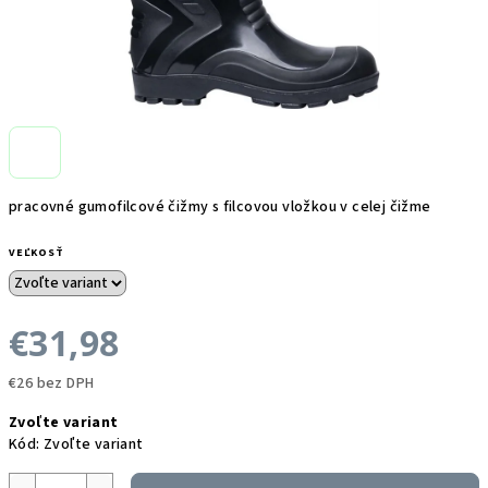
pracovné gumofilcové čižmy s filcovou vložkou v celej čižme
VEĽKOSŤ
€31,98
€26 bez DPH
Jednotková
Zvoľte variant
cena:
Kód:
Zvoľte variant