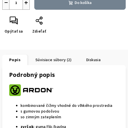
−
+
Do košíka
Opýtať sa
Zdieľať
Popis
Súvisiace súbory (2)
Diskusia
Podrobný popis
kombinované čižmy vhodné do vlhkého prostredia
s gumovou podošvou
so zimným zateplením
zvršok
: guma/filc/bavlna