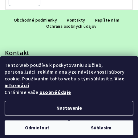
Z
á
Obchodné podmienky
Kontakty
Napíšte nám
Ochrana osobných údajov
p
ä
t
Kontakt
i
e
Tento web používa k poskytovaniu služieb,
eshop
@
adet.sk
personalizácii reklám a analýze návštevnosti súbory
+421 948 953 910
cookie. Používaním tohto webu s tým súhlasíte.
Viac
informácií
Chránime Vaše
osobné údaje
Nastavenie
Copyright 2026
ADET SK s.r.o.
. Všetky práva vyhradené.
Upraviť nastavenie cookies
Odmietnuť
Súhlasím
Vytvoril Shoptet