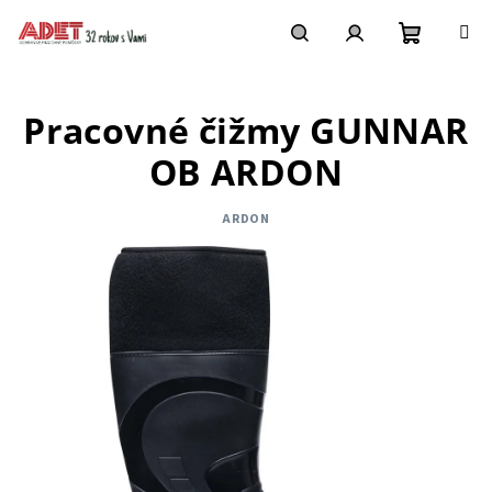
Prejsť
na
obsah
Nákupn
Hľadať
Prihlásenie
Pracovné čižmy GUNNAR
košík
OB ARDON
ARDON