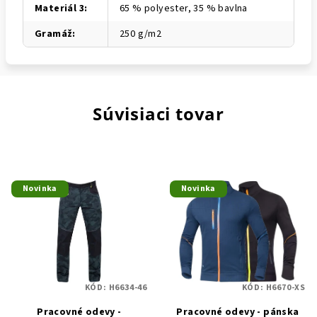
Materiál 3
:
65 % polyester, 35 % bavlna
Gramáž
:
250 g/m2
Súvisiaci tovar
Novinka
Novinka
KÓD:
H6634-46
KÓD:
H6670-XS
Pracovné odevy -
Pracovné odevy - pánska