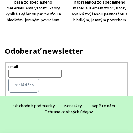
pása zo špeciálneho
náprsenkou zo špeciálneho
materiálu Amalytton®, ktorý
materiálu Amalytton®, ktorý
vyniká zvýšenou pevnosťou a
vyniká zvýšenou pevnosťou a
hladkým, jemným povrchom
hladkým, jemným povrchom
Odoberať newsletter
Email
Prihlásiť sa
Z
á
Obchodné podmienky
Kontakty
Napíšte nám
Ochrana osobných údajov
p
ä
t