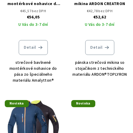
montérkové nohavice do
mikina ARDON CREATRON
pása ARDON CREATRON
€45,57 bez DPH
€42,78 bez DPH
CAMO
€56,05
€52,62
U Vás do 3-7 dní
U Vás do 3-7 dní
Detail
Detail
strečové bavlnené
pánska strečová mikina so
montérkové nohavice do
stojačikom z technického
pása zo špeciálneho
materiálu ARDON®TOPLYRON
materiálu Amalytton®
Novinka
Novinka