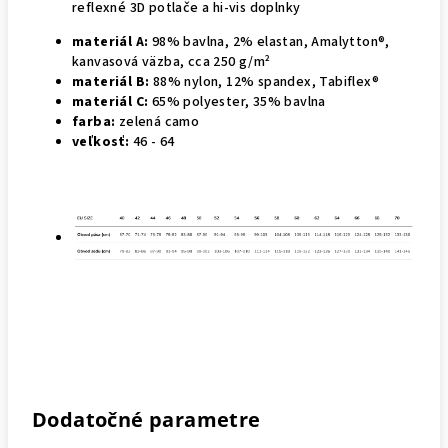
reflexné 3D potlače a hi-vis doplnky
materiál A:
98% bavlna, 2% elastan, Amalytton®,
kanvasová väzba, cca 250 g/m²
materiál B:
88% nylon, 12% spandex, Tabiflex®
materiál C:
65% polyester, 35% bavlna
farba:
zelená camo
veľkosť:
46 - 64
Dodatočné parametre