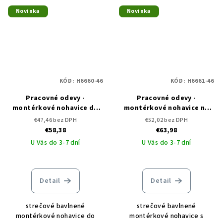
Novinka
Novinka
KÓD:
H6660-46
KÓD:
H6661-46
Pracovné odevy -
Pracovné odevy -
montérkové nohavice do
montérkové nohavice na
pása ARDON CREATRON
traky ARDON CREATRON
€47,46 bez DPH
€52,02 bez DPH
€58,38
€63,98
U Vás do 3-7 dní
U Vás do 3-7 dní
Detail
Detail
strečové bavlnené
strečové bavlnené
montérkové nohavice do
montérkové nohavice s