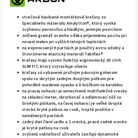
strečové bavlnené montérkové kraťasy zo
špeciálneho materiálu Amalytton®, ktorý vyniká
zvýšenou pevnosťou a hladkým, jemným povrchom
zníženú gramáž oceníte vďaka príjemnému pocitu pri
nosení nielen pri vyšších letných teplotách
na exponovaných partiách je použitý extra odolný a
štvorsmerne elastický materiál Tabiflex®
kraťasy majú vysoko funkčný ergonomický 3D strih
SLIM FIT, ktorý zvýrazňuje siluetu
kraťasy sú vybavené pružným pásovým golierom
spolu so skrytým zadným dvojitým pútkom pre
pohodlné usadenie opasku a D krúžkom na karabínu
na pravej nohavici je umiestnené multifunkčné vrecko
na skladací meter, skrutkovač a odlamovací nôž so
širokými pútkami, na ľavej nohavici je veľké dvojité
vrecko kryté pätkou na cvok, trojité prešitie v
namáhaných partiách
zadný diel člení sedlo a 2 vrecká, pravé zadné vrecko
je kryté pätkou na cvok
zvýšenú viditeľnosť užívateľa zaisťujú dynamické