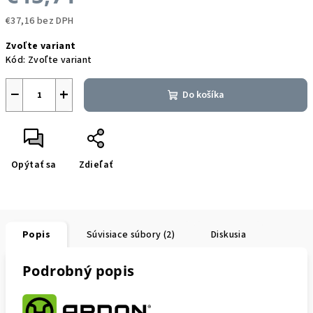
€37,16 bez DPH
Jednotková
Zvoľte variant
cena:
Kód:
Zvoľte variant
−
+
Do košíka
Opýtať sa
Zdieľať
Popis
Súvisiace súbory (2)
Diskusia
Podrobný popis