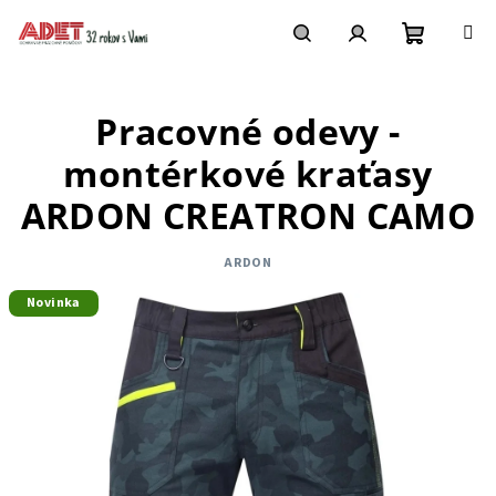
Prejsť
na
obsah
Nákupn
Hľadať
Prihlásenie
Pracovné odevy -
košík
montérkové kraťasy
ARDON CREATRON CAMO
ARDON
Novinka