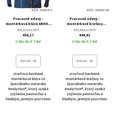
KÓD:
H6659-S
KÓD:
H6662-46
Pracovné odevy -
Pracovné odevy -
montérková blúza ARDON
montérkové kraťasy
CREATRON
ARDON CREATRON
€45,67 bez DPH
€39,68 bez DPH
€56,17
€48,81
U Vás do 3-7 dní
U Vás do 3-7 dní
Detail
Detail
strečová bavlnená
strečové bavlnené
montérková blúza zo
montérkové kraťasy zo
špeciálneho materiálu
špeciálneho materiálu
Amalytton®, ktorý vyniká
Amalytton®, ktorý vyniká
zvýšenou pevnosťou a
zvýšenou pevnosťou a
hladkým, jemným povrchom
hladkým, jemným povrchom