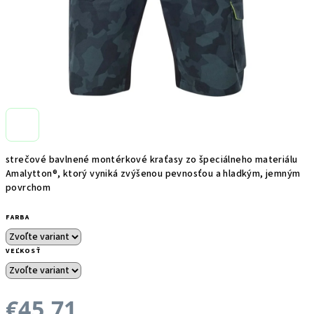
strečové bavlnené montérkové kraťasy zo špeciálneho materiálu
Amalytton®, ktorý vyniká zvýšenou pevnosťou a hladkým, jemným
povrchom
FARBA
VEĽKOSŤ
€45,71