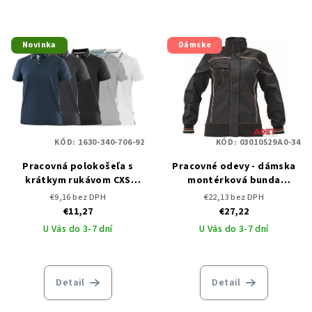
Novinka
Dámske
KÓD:
1630-340-706-92
KÓD:
03010529A0-34
Pracovná polokošeľa s
Pracovné odevy - dámska
krátkym rukávom CXS
montérková bunda
HENRY
KNOXFIELD LADY CERVA -
€9,16 bez DPH
€22,13 bez DPH
DOPREDAJ
€11,27
€27,22
U Vás do 3-7 dní
U Vás do 3-7 dní
Detail
Detail