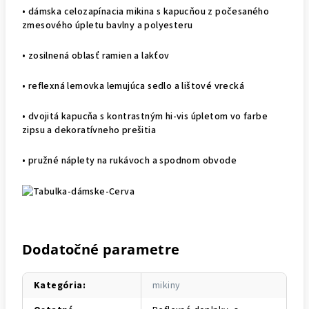
• dámska celozapínacia mikina s kapucňou z počesaného
zmesového úpletu bavlny a polyesteru
• zosilnená oblasť ramien a lakťov
• reflexná lemovka lemujúca sedlo a lištové vrecká
• dvojitá kapucňa s kontrastným hi-vis úpletom vo farbe
zipsu a dekoratívneho prešitia
• pružné náplety na rukávoch a spodnom obvode
Dodatočné parametre
Kategória
:
mikiny