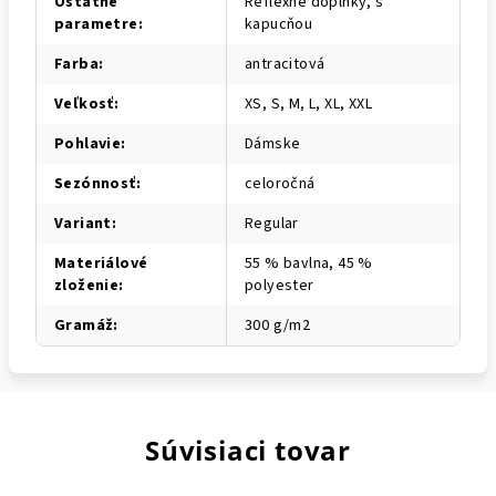
Ostatné
Reflexné doplnky, s
parametre
:
kapucňou
Farba
:
antracitová
Veľkosť
:
XS, S, M, L, XL, XXL
Pohlavie
:
Dámske
Sezónnosť
:
celoročná
Variant
:
Regular
Materiálové
55 % bavlna, 45 %
zloženie
:
polyester
Gramáž
:
300 g/m2
Súvisiaci tovar