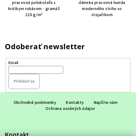
pracovná polokošeľa s
dámska pracovná bunda
krátkym rukávom - gramáž
moderného strihu so
210 g/m²
stojačikom
Odoberať newsletter
Email
Prihlásiť sa
Z
á
Obchodné podmienky
Kontakty
Napíšte nám
Ochrana osobných údajov
p
ä
t
Kontakt