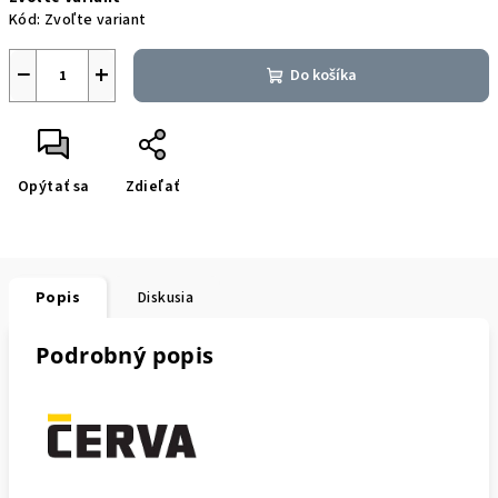
cena:
Kód:
Zvoľte variant
−
+
Do košíka
Opýtať sa
Zdieľať
Popis
Diskusia
Podrobný popis