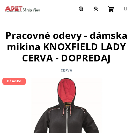
Prejsť
na
obsah
Nákupn
Hľadať
Prihlásenie
Pracovné odevy - dámska
košík
mikina KNOXFIELD LADY
CERVA - DOPREDAJ
CERVA
Dámske