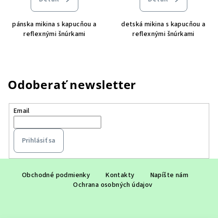
pánska mikina s kapucňou a
detská mikina s kapucňou a
reflexnými šnúrkami
reflexnými šnúrkami
Odoberať newsletter
Email
Prihlásiť sa
Z
á
Obchodné podmienky
Kontakty
Napíšte nám
Ochrana osobných údajov
p
ä