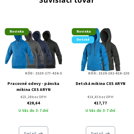
Novinka
Novinka
Detské
KÓD:
1520-177-416-S
KÓD:
1520-182-416-120
Pracovné odevy - pánska
Detská mikina CXS ARYN
mikina CXS ARYN
€23,28 bez DPH
€14,45 bez DPH
€28,64
€17,77
U Vás do 3-7 dní
U Vás do 3-7 dní
Detail
Detail