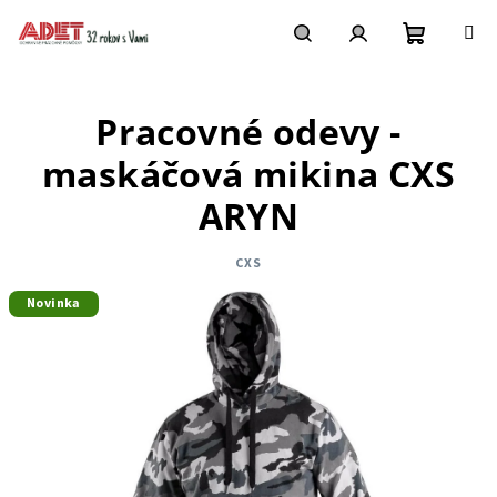
Prejsť
na
obsah
Nákupn
Hľadať
Prihlásenie
Pracovné odevy -
košík
maskáčová mikina CXS
ARYN
CXS
Novinka