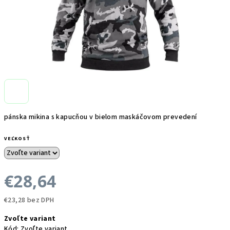
pánska mikina s kapucňou v bielom maskáčovom prevedení
VEĽKOSŤ
€28,64
€23,28 bez DPH
Jednotková
Zvoľte variant
cena:
Kód:
Zvoľte variant