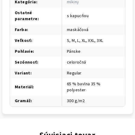
Kategória
:
mikiny
Ostatné
s kapucňou
parametre
:
Farba
:
maskáčová
Veľkosť
:
S, M, L, XL, XXL, 3XL
Pohlavie
:
Pánske
Sezónnosť
:
celoročná
Variant
:
Regular
65 % bavlna 35 %
Materiál
:
polyester
Gramáž
:
300 g/m2
Súvisiaci tovar