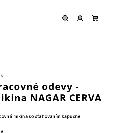
Hľadať
Prihlásenie
Nákupný
košík
VA
racovné odevy -
ikina NAGAR CERVA
covná mikina so sťahovaním kapucne
BA