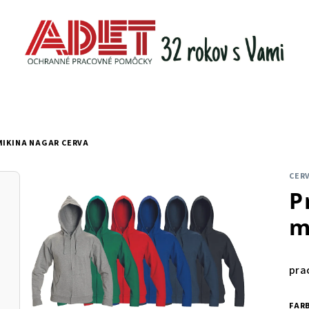
MIKINA NAGAR CERVA
CER
P
m
pra
FAR