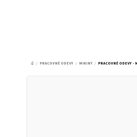
Prejsť
na
obsah
/
PRACOVNÉ ODEVY
/
MIKINY
/
PRACOVNÉ ODEVY - 
DOMOV
B
o
č
n
ý