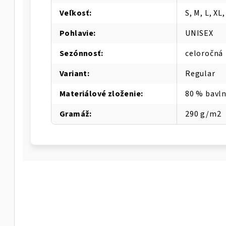
Veľkosť
:
S, M, L, XL
Pohlavie
:
UNISEX
Sezónnosť
:
celoročná
Variant
:
Regular
Materiálové zloženie
:
80 % bavln
Gramáž
:
290 g/m2