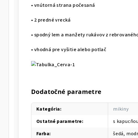
• vnútorná strana počesaná
• 2 predné vrecká
• spodný lem a manžety rukávov z rebrovaného
• vhodná pre vyšitie alebo potlač
Dodatočné parametre
Kategória
:
mikiny
Ostatné parametre
:
s kapucňo
Farba
:
šedá, modr