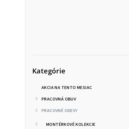
p
a
n
e
l
Preskočiť
kategórie
Kategórie
AKCIA NA TENTO MESIAC
PRACOVNÁ OBUV
PRACOVNÉ ODEVY
MONTÉRKOVÉ KOLEKCIE