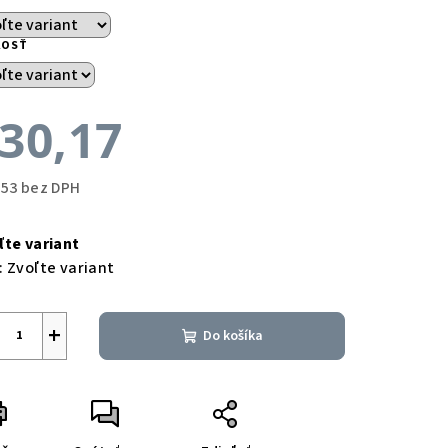
KOSŤ
30,17
,53 bez DPH
notková
a:
ľte variant
:
Zvoľte variant
+
Do košíka