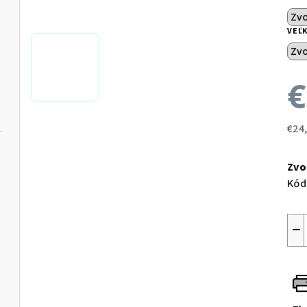
VEĽ
€
€24
Jed
cen
Zvo
Kód
−