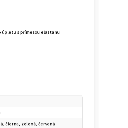
 úpletu s prímesou elastanu
u
á, čierna, zelená, červená