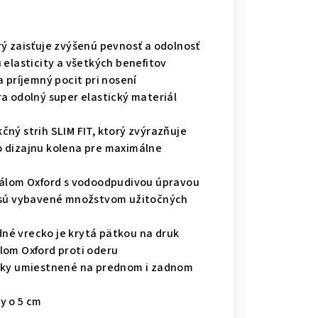
ý zaisťuje zvýšenú pevnosť a odolnosť
 elasticity a všetkých benefitov
 príjemný pocit pri nosení
a odolný super elastický materiál
ný strih SLIM FIT, ktorý zvýrazňuje
 dizajnu kolena pre maximálne
iálom Oxford s vodoodpudivou úpravou
a sú vybavené množstvom užitočných
adné vrecko je krytá pätkou na druk
lom Oxford proti oderu
ásky umiestnené na prednom i zadnom
y o 5 cm