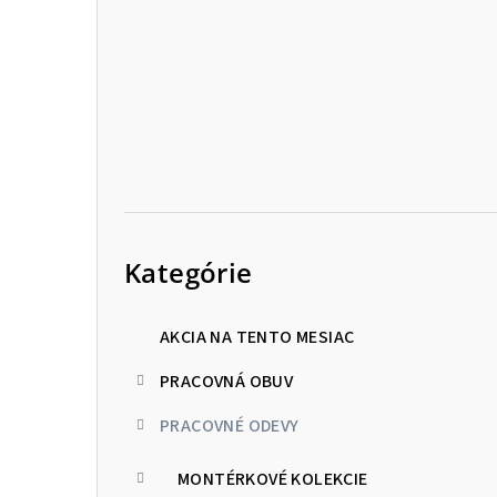
p
a
n
e
l
Preskočiť
kategórie
Kategórie
AKCIA NA TENTO MESIAC
PRACOVNÁ OBUV
PRACOVNÉ ODEVY
MONTÉRKOVÉ KOLEKCIE