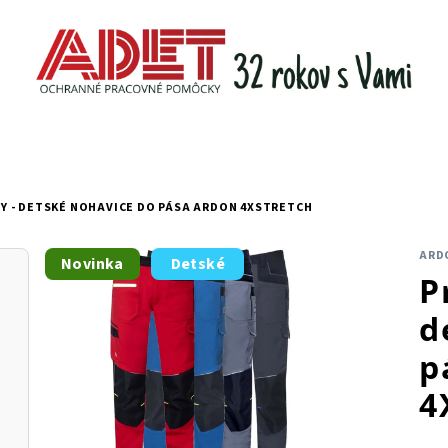
Y - DETSKÉ NOHAVICE DO PÁSA ARDON 4XSTRETCH
ARD
Novinka
Detské
P
d
p
4