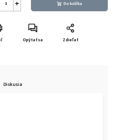
+
Do košíka
ač
Opýtať sa
Zdieľať
Diskusia