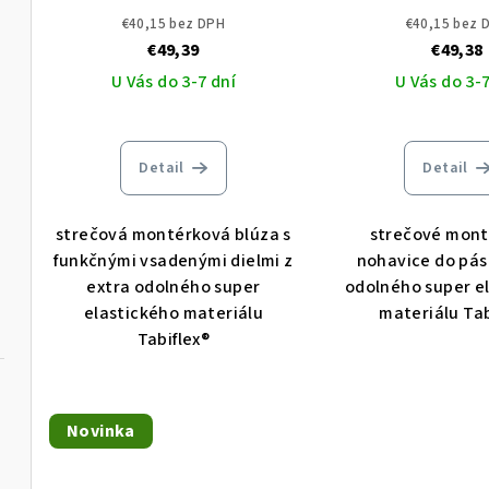
4XSTRETCH
pása ARDON 4X
€40,15 bez DPH
€40,15 bez 
€49,39
€49,38
U Vás do 3-7 dní
U Vás do 3-7
Detail
Detail
strečová montérková blúza s
strečové mon
funkčnými vsadenými dielmi z
nohavice do pás
extra odolného super
odolného super e
elastického materiálu
materiálu Tab
Tabiflex®
Novinka