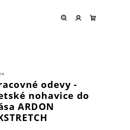
Hľadať
Prihlásenie
Nákupný
košík
ON
racovné odevy -
etské nohavice do
ása ARDON
XSTRETCH