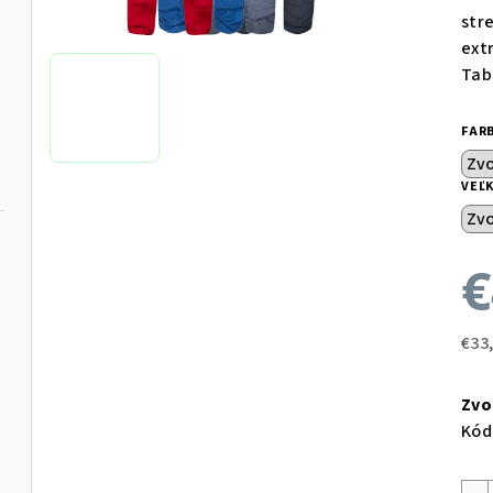
str
ext
Tab
FAR
VEĽ
€
€33
Jed
cen
Zvo
Kód