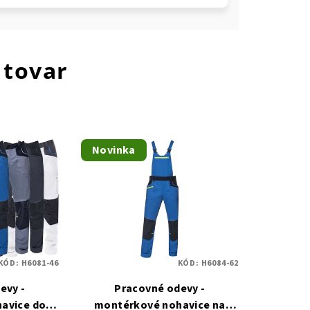
 tovar
Novinka
KÓD:
H6081-46
KÓD:
H6084-62
evy -
Pracovné odevy -
avice do
montérkové nohavice na