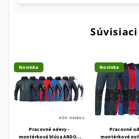
Súvisiaci
Novinka
Novinka
KÓD:
H6080-S
Pracovné odevy -
Pracovné od
montérková blúza ARDON
montérkové noh