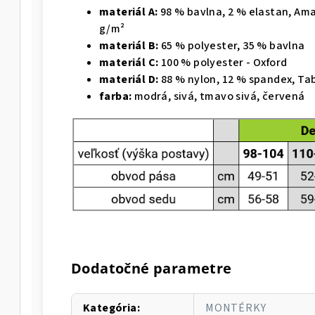
materiál A:
98 % bavlna, 2 % elastan, Am
g/m²
materiál B:
65 % polyester, 35 % bavlna
materiál C:
100 % polyester - Oxford
materiál D:
88 % nylon, 12 % spandex, Tab
farba:
modrá, sivá, tmavo sivá, červená
Dodatočné parametre
Kategória
:
MONTÉRKY