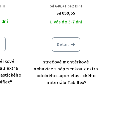
STRETCH
traky ARDON 4XSTRETCH
DPH
od €48,41 bez DPH
€59,55
od
 dní
U Vás do 3-7 dní
Detail
térkové
strečové montérkové
a z extra
nohavice s náprsenkou z extra
lastického
odolného super elastického
iflex®
materiálu Tabiflex®