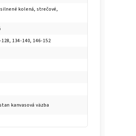
silnené kolená, strečové,
á
-128, 134-140, 146-152
astan kanvasová väzba