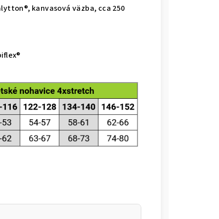
alytton®, kanvasová väzba, cca 250
iflex®