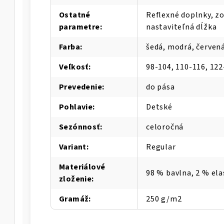
Ostatné
Reflexné doplnky, zo
parametre
:
nastaviteľná dĺžka
Farba
:
šedá, modrá, červen
Veľkosť
:
98-104, 110-116, 122
Prevedenie
:
do pása
Pohlavie
:
Detské
Sezónnosť
:
celoročná
Variant
:
Regular
Materiálové
98 % bavlna, 2 % el
zloženie
:
Gramáž
:
250 g/m2