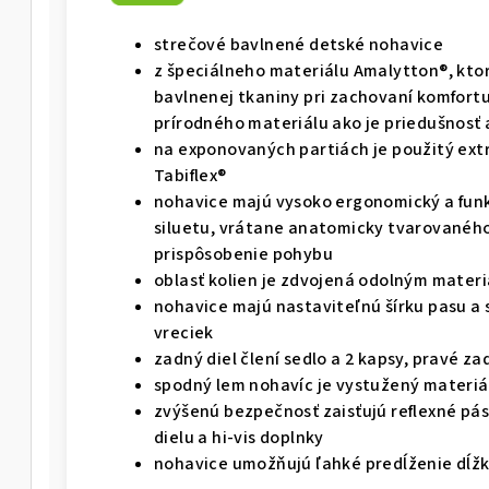
strečové bavlnené detské nohavice
z špeciálneho materiálu Amalytton®, ktor
bavlnenej tkaniny pri zachovaní komfortu
prírodného materiálu ako je priedušnosť a
na exponovaných partiách je použitý extr
Tabiflex®
nohavice majú vysoko ergonomický a funkč
siluetu, vrátane anatomicky tvarovaného
prispôsobenie pohybu
oblasť kolien je zdvojená odolným mater
nohavice majú nastaviteľnú šírku pasu 
vreciek
zadný diel člení sedlo a 2 kapsy, pravé z
spodný lem nohavíc je vystužený materiá
zvýšenú bezpečnosť zaisťujú reflexné p
dielu a hi-vis doplnky
nohavice umožňujú ľahké predĺženie dĺžk