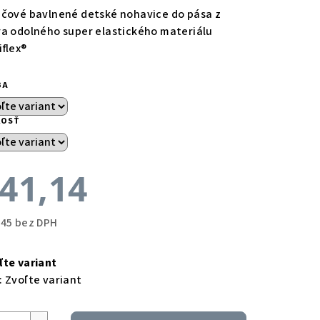
ečové bavlnené detské nohavice do pása z
ra odolného super elastického materiálu
iflex®
BA
KOSŤ
41,14
,45 bez DPH
notková
a:
ľte variant
:
Zvoľte variant