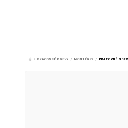
Prejsť
na
obsah
/
PRACOVNÉ ODEVY
/
MONTÉRKY
/
PRACOVNÉ ODEV
DOMOV
B
o
č
n
ý